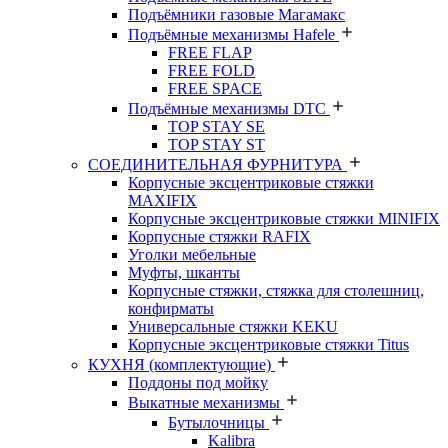
Подъёмники газовые Магамакс
Подъёмные механизмы Hafele
FREE FLAP
FREE FOLD
FREE SPACE
Подъёмные механизмы DTC
TOP STAY SE
TOP STAY ST
СОЕДИНИТЕЛЬНАЯ ФУРНИТУРА
Корпусные эксцентриковые стяжки
MAXIFIX
Корпусные эксцентриковые стяжки MINIFIX
Корпусные стяжки RAFIX
Уголки мебельные
Муфты, шканты
Корпусные стяжки, стяжка для столешниц,
конфирматы
Универсальные стяжки KEKU
Корпусные эксцентриковые стяжки Titus
КУХНЯ (комплектующие)
Поддоны под мойку
Выкатные механизмы
Бутылочницы
Kalibra