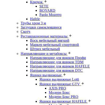
Крючок
SETE
BOYARD
Paolo Mozerro
Hafele
Трубы хром 3 м
Заглушки самоклеящиеся
Скотч
Реставрационные материалы
Воск мебельный мягкий
Маркер мебельный спиртовой
Штрих мебельный
Направляющие и метабоксы
Направляющие для ящиков Профи
Направляющие для ящиков TDM
Направляющие для ящиков HAFELE
Направляющие для ящиков DTC
Ящики выдвижные
Ящики выдвижные Lotti
Ящики выдвижные GTV
AXIS PRO
Модерн Бокс
Модерн Бокс PRO
Ящики выдвижные HAFELE