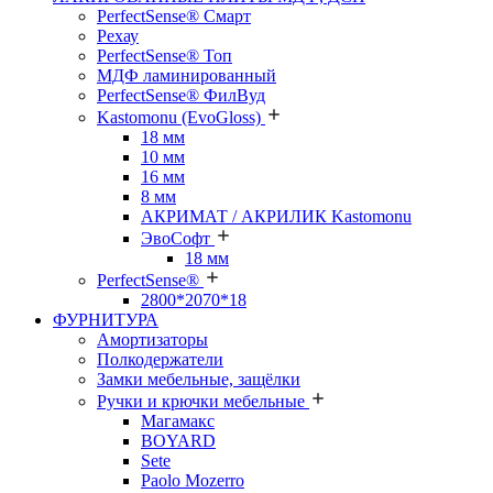
PerfectSense® Смарт
Рехау
PerfectSense® Топ
МДФ ламинированный
PerfectSense® ФилВуд
Kastomonu (EvoGloss)
18 мм
10 мм
16 мм
8 мм
АКРИМАТ / АКРИЛИК Kastomonu
ЭвоСофт
18 мм
PerfectSense®
2800*2070*18
ФУРНИТУРА
Амортизаторы
Полкодержатели
Замки мебельные, защёлки
Ручки и крючки мебельные
Магамакс
BOYARD
Sete
Paolo Mozerro