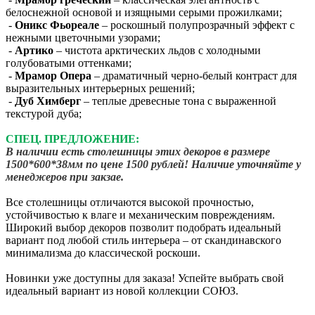
белоснежной основой и изящными серыми прожилками;
-
Оникс Фьореале
– роскошный полупрозрачный эффект с
нежными цветочными узорами;
-
Артико
– чистота арктических льдов с холодными
голубоватыми оттенками;
-
Мрамор Опера
– драматичный черно-белый контраст для
выразительных интерьерных решений;
-
Дуб Химберг
– теплые древесные тона с выраженной
текстурой дуба;
СПЕЦ. ПРЕДЛОЖЕНИЕ:
В наличии есть столешницы этих декоров в размере
1500*600*38мм по цене 1500 рублей! Наличие уточняйте у
менеджеров при закзае.
Все столешницы отличаются высокой прочностью,
устойчивостью к влаге и механическим повреждениям.
Широкий выбор декоров позволит подобрать идеальный
вариант под любой стиль интерьера – от скандинавского
минимализма до классической роскоши.
Новинки уже доступны для заказа! Успейте выбрать свой
идеальный вариант из новой коллекции СОЮЗ.