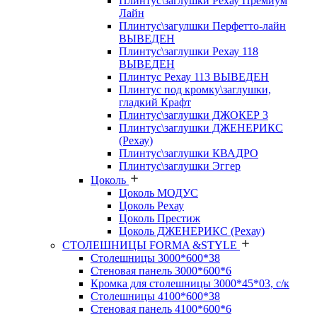
Плинтус\заглушки Рехау Премиум
Лайн
Плинтус\загулшки Перфетто-лайн
ВЫВЕДЕН
Плинтус\заглушки Рехау 118
ВЫВЕДЕН
Плинтус Рехау 113 ВЫВЕДЕН
Плинтус под кромку\заглушки,
гладкий Крафт
Плинтус\заглушки ДЖОКЕР 3
Плинтус\заглушки ДЖЕНЕРИКС
(Рехау)
Плинтус\заглушки КВАДРО
Плинтус\заглушки Эггер
Цоколь
Цоколь МОДУС
Цоколь Рехау
Цоколь Престиж
Цоколь ДЖЕНЕРИКС (Рехау)
СТОЛЕШНИЦЫ FORMA &STYLE
Столешницы 3000*600*38
Стеновая панель 3000*600*6
Кромка для столешницы 3000*45*03, с/к
Столешницы 4100*600*38
Стеновая панель 4100*600*6