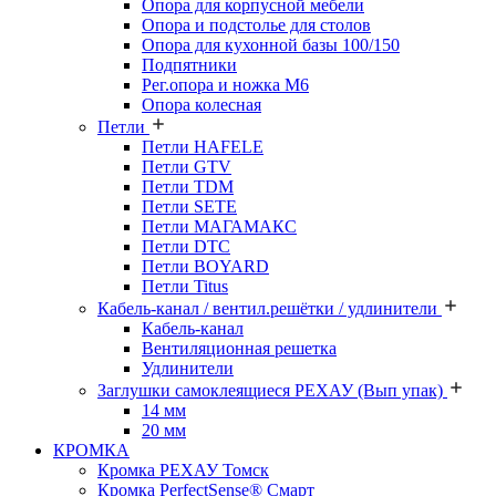
Опора для корпусной мебели
Опора и подстолье для столов
Опора для кухонной базы 100/150
Подпятники
Рег.опора и ножка М6
Опора колесная
Петли
Петли HAFELE
Петли GTV
Петли TDM
Петли SETE
Петли МАГАМАКС
Петли DTC
Петли BOYARD
Петли Titus
Кабель-канал / вентил.решётки / удлинители
Кабель-канал
Вентиляционная решетка
Удлинители
Заглушки самоклеящиеся РЕХАУ (Вып упак)
14 мм
20 мм
КРОМКА
Кромка PЕХАУ Томск
Кромка PerfectSense® Смарт