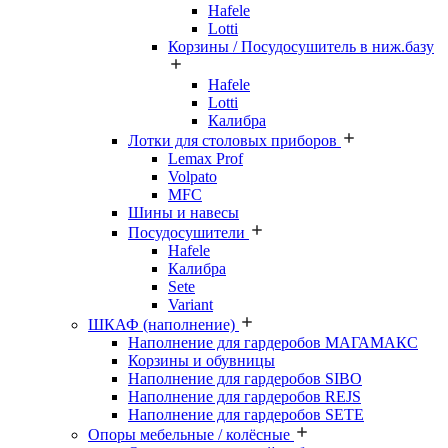
Hafele
Lotti
Корзины / Посудосушитель в ниж.базу
Hafele
Lotti
Калибра
Лотки для столовых приборов
Lemax Prof
Volpato
MFC
Шины и навесы
Посудосушители
Hafele
Калибра
Sete
Variant
ШКАФ (наполнение)
Наполнение для гардеробов МАГАМАКС
Корзины и обувницы
Наполнение для гардеробов SIBO
Наполнение для гардеробов REJS
Наполнение для гардеробов SETE
Опоры мебельные / колёсные