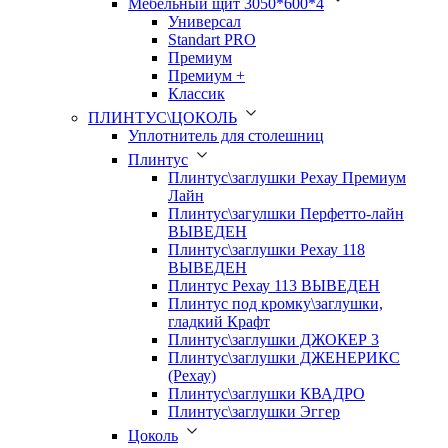
Мебельный щит 3050*600*4
Универсал
Standart PRO
Премиум
Премиум +
Классик
ПЛИНТУС\ЦОКОЛЬ
Уплотнитель для столешниц
Плинтус
Плинтус\заглушки Рехау Премиум
Лайн
Плинтус\загулшки Перфетто-лайн
ВЫВЕДЕН
Плинтус\заглушки Рехау 118
ВЫВЕДЕН
Плинтус Рехау 113 ВЫВЕДЕН
Плинтус под кромку\заглушки,
гладкий Крафт
Плинтус\заглушки ДЖОКЕР 3
Плинтус\заглушки ДЖЕНЕРИКС
(Рехау)
Плинтус\заглушки КВАДРО
Плинтус\заглушки Эггер
Цоколь