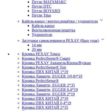
Петли МАГАМАКС
Петли DTC
Петли BOYARD
Петли Titus
Кабель-канал / вентил.решётки / удлинители
Кабель-канал
Вентиляционная решетка
Удлинители
Заглушки самоклеящиеся РЕХАУ (Вып упак)
14 мм
20 мм
Кромка PЕХАУ Томск
Кромка PerfectSense® Смарт
Кромка PЕХАУ Акварель/Крона/Вулкан
Кромка PerfectSense® Топ
Кромка ПВХ КИТАЙ 1*19
Кромка Ламарти, EGGER 1(0,8)*19
Кромка PerfectSense®
Кромка Ламарти, EGGER 2*35
Кромка Ламарти, EGGER 0.4*19
Кромка Ламарти, EGGER 2*19
Кромка ПВХ КИТАЙ 2*19
Кромка ПВХ КИТАЙ 0,4*19
Кромка ПВХ КИТАЙ 2*35