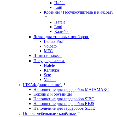
Hafele
Lotti
Корзины / Посудосушитель в ниж.базу
Hafele
Lotti
Калибра
Лотки для столовых приборов
Lemax Prof
Volpato
MFC
Шины и навесы
Посудосушители
Hafele
Калибра
Sete
Variant
ШКАФ (наполнение)
Наполнение для гардеробов МАГАМАКС
Корзины и обувницы
Наполнение для гардеробов SIBO
Наполнение для гардеробов REJS
Наполнение для гардеробов SETE
Опоры мебельные / колёсные