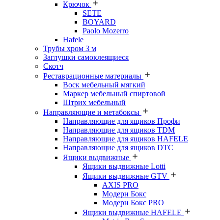
Крючок
SETE
BOYARD
Paolo Mozerro
Hafele
Трубы хром 3 м
Заглушки самоклеящиеся
Скотч
Реставрационные материалы
Воск мебельный мягкий
Маркер мебельный спиртовой
Штрих мебельный
Направляющие и метабоксы
Направляющие для ящиков Профи
Направляющие для ящиков TDM
Направляющие для ящиков HAFELE
Направляющие для ящиков DTC
Ящики выдвижные
Ящики выдвижные Lotti
Ящики выдвижные GTV
AXIS PRO
Модерн Бокс
Модерн Бокс PRO
Ящики выдвижные HAFELE