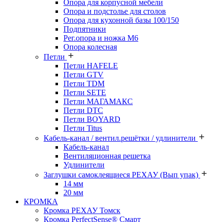
Опора для корпусной мебели
Опора и подстолье для столов
Опора для кухонной базы 100/150
Подпятники
Рег.опора и ножка М6
Опора колесная
Петли
Петли HAFELE
Петли GTV
Петли TDM
Петли SETE
Петли МАГАМАКС
Петли DTC
Петли BOYARD
Петли Titus
Кабель-канал / вентил.решётки / удлинители
Кабель-канал
Вентиляционная решетка
Удлинители
Заглушки самоклеящиеся РЕХАУ (Вып упак)
14 мм
20 мм
КРОМКА
Кромка PЕХАУ Томск
Кромка PerfectSense® Смарт