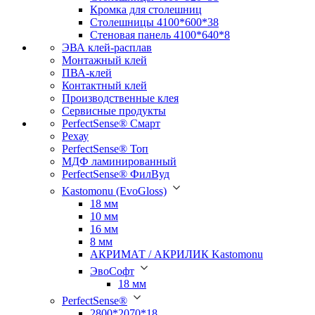
Кромка для столешниц
Столешницы 4100*600*38
Стеновая панель 4100*640*8
ЭВА клей-расплав
Монтажный клей
ПВА-клей
Контактный клей
Производственные клея
Сервисные продукты
PerfectSense® Смарт
Рехау
PerfectSense® Топ
МДФ ламинированный
PerfectSense® ФилВуд
Kastomonu (EvoGloss)
18 мм
10 мм
16 мм
8 мм
АКРИМАТ / АКРИЛИК Kastomonu
ЭвоСофт
18 мм
PerfectSense®
2800*2070*18