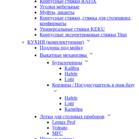
Корпусные стяжки RAFIX
Уголки мебельные
Муфты, шканты
Корпусные стяжки, стяжка для столешниц,
конфирматы
Универсальные стяжки KEKU
Корпусные эксцентриковые стяжки Titus
КУХНЯ (комплектующие)
Поддоны под мойку
Выкатные механизмы
Бутылочницы
Kalibra
Hafele
Lotti
Корзины / Посудосушитель в ниж.базу
Hafele
Lotti
Калибра
Лотки для столовых приборов
Lemax Prof
Volpato
MFC
Шины и навесы