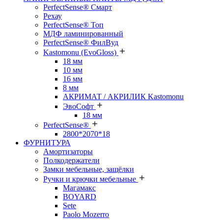
PerfectSense® Смарт
Рехау
PerfectSense® Топ
МДФ ламинированный
PerfectSense® ФилВуд
Kastomonu (EvoGloss)
18 мм
10 мм
16 мм
8 мм
АКРИМАТ / АКРИЛИК Kastomonu
ЭвоСофт
18 мм
PerfectSense®
2800*2070*18
ФУРНИТУРА
Амортизаторы
Полкодержатели
Замки мебельные, защёлки
Ручки и крючки мебельные
Магамакс
BOYARD
Sete
Paolo Mozerro