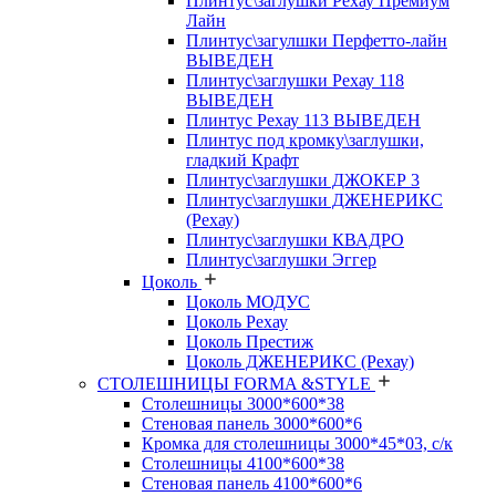
Плинтус\заглушки Рехау Премиум
Лайн
Плинтус\загулшки Перфетто-лайн
ВЫВЕДЕН
Плинтус\заглушки Рехау 118
ВЫВЕДЕН
Плинтус Рехау 113 ВЫВЕДЕН
Плинтус под кромку\заглушки,
гладкий Крафт
Плинтус\заглушки ДЖОКЕР 3
Плинтус\заглушки ДЖЕНЕРИКС
(Рехау)
Плинтус\заглушки КВАДРО
Плинтус\заглушки Эггер
Цоколь
Цоколь МОДУС
Цоколь Рехау
Цоколь Престиж
Цоколь ДЖЕНЕРИКС (Рехау)
СТОЛЕШНИЦЫ FORMA &STYLE
Столешницы 3000*600*38
Стеновая панель 3000*600*6
Кромка для столешницы 3000*45*03, с/к
Столешницы 4100*600*38
Стеновая панель 4100*600*6