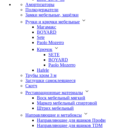
Амортизаторы
Полкодержатели
Замки мебельные, защёлки
Ручки и крючки мебельные
Магамакс
BOYARD
Sete
Paolo Mozerro
Крючок
SETE
BOYARD
Paolo Mozerro
Hafele
Трубы хром 3 м
Заглушки самоклеящиеся
Скотч
Реставрационные материалы
Воск мебельный мягкий
Маркер мебельный спиртовой
Штрих мебельный
Направляющие и метабоксы
Направляющие для ящиков Профи
Направляющие для ящиков TDM