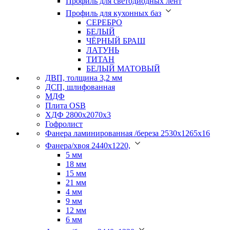
Профиль для светодиодных лент
Профиль для кухонных баз
СЕРЕБРО
БЕЛЫЙ
ЧЁРНЫЙ БРАШ
ЛАТУНЬ
ТИТАН
БЕЛЫЙ МАТОВЫЙ
ДВП, толщина 3,2 мм
ДСП, шлифованная
МДФ
Плита OSB
ХДФ 2800х2070х3
Гофролист
Фанера ламинированная /береза 2530х1265х16
Фанера/хвоя 2440х1220,
5 мм
18 мм
15 мм
21 мм
4 мм
9 мм
12 мм
6 мм