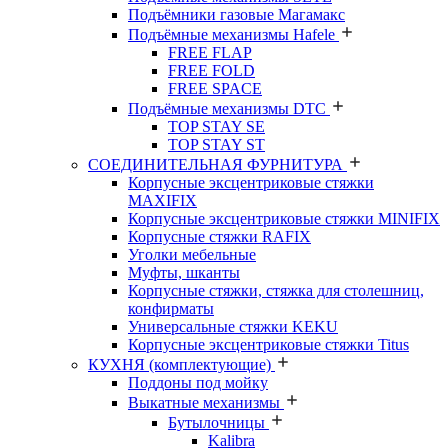
Подъёмники газовые Магамакс
Подъёмные механизмы Hafele
FREE FLAP
FREE FOLD
FREE SPACE
Подъёмные механизмы DTC
TOP STAY SE
TOP STAY ST
СОЕДИНИТЕЛЬНАЯ ФУРНИТУРА
Корпусные эксцентриковые стяжки
MAXIFIX
Корпусные эксцентриковые стяжки MINIFIX
Корпусные стяжки RAFIX
Уголки мебельные
Муфты, шканты
Корпусные стяжки, стяжка для столешниц,
конфирматы
Универсальные стяжки KEKU
Корпусные эксцентриковые стяжки Titus
КУХНЯ (комплектующие)
Поддоны под мойку
Выкатные механизмы
Бутылочницы
Kalibra