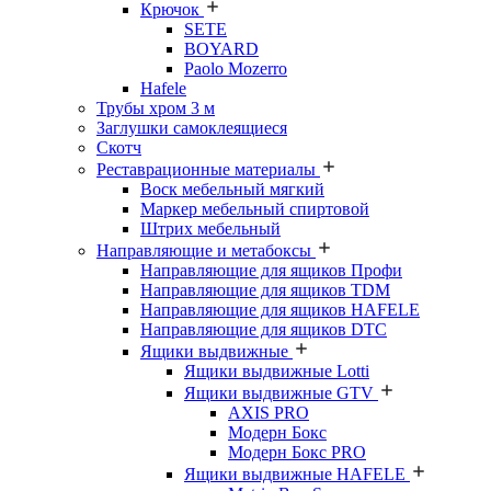
Крючок
SETE
BOYARD
Paolo Mozerro
Hafele
Трубы хром 3 м
Заглушки самоклеящиеся
Скотч
Реставрационные материалы
Воск мебельный мягкий
Маркер мебельный спиртовой
Штрих мебельный
Направляющие и метабоксы
Направляющие для ящиков Профи
Направляющие для ящиков TDM
Направляющие для ящиков HAFELE
Направляющие для ящиков DTC
Ящики выдвижные
Ящики выдвижные Lotti
Ящики выдвижные GTV
AXIS PRO
Модерн Бокс
Модерн Бокс PRO
Ящики выдвижные HAFELE