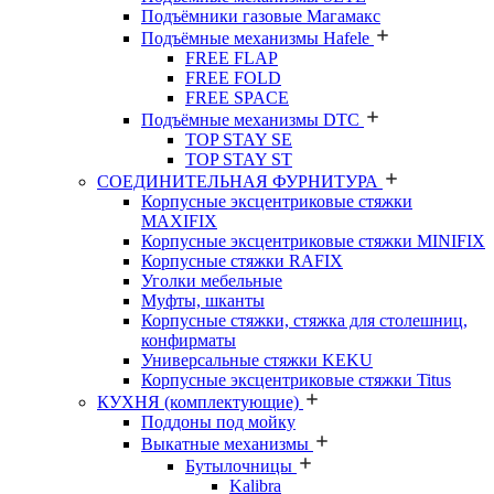
Подъёмники газовые Магамакс
Подъёмные механизмы Hafele
FREE FLAP
FREE FOLD
FREE SPACE
Подъёмные механизмы DTC
TOP STAY SE
TOP STAY ST
СОЕДИНИТЕЛЬНАЯ ФУРНИТУРА
Корпусные эксцентриковые стяжки
MAXIFIX
Корпусные эксцентриковые стяжки MINIFIX
Корпусные стяжки RAFIX
Уголки мебельные
Муфты, шканты
Корпусные стяжки, стяжка для столешниц,
конфирматы
Универсальные стяжки KEKU
Корпусные эксцентриковые стяжки Titus
КУХНЯ (комплектующие)
Поддоны под мойку
Выкатные механизмы
Бутылочницы
Kalibra