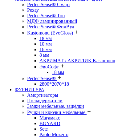
PerfectSense® Смарт
Рехау
PerfectSense® Топ
МДФ ламинированный
PerfectSense® ФилВуд
Kastomonu (EvoGloss)
18 мм
10 мм
16 мм
8 мм
АКРИМАТ / АКРИЛИК Kastomonu
ЭвоСофт
18 мм
PerfectSense®
2800*2070*18
ФУРНИТУРА
Амортизаторы
Полкодержатели
Замки мебельные, защёлки
Ручки и крючки мебельные
Магамакс
BOYARD
Sete
Paolo Mozerro