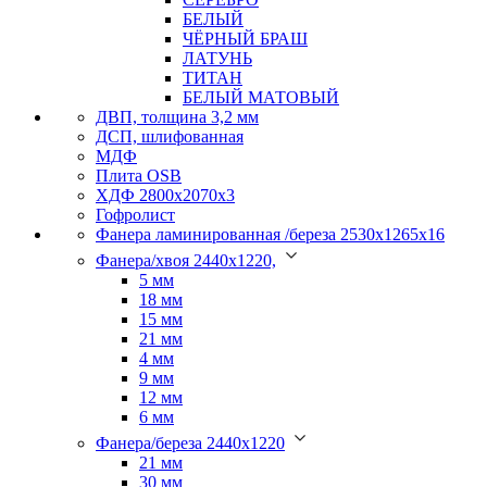
БЕЛЫЙ
ЧЁРНЫЙ БРАШ
ЛАТУНЬ
ТИТАН
БЕЛЫЙ МАТОВЫЙ
ДВП, толщина 3,2 мм
ДСП, шлифованная
МДФ
Плита OSB
ХДФ 2800х2070х3
Гофролист
Фанера ламинированная /береза 2530х1265х16
Фанера/хвоя 2440х1220,
5 мм
18 мм
15 мм
21 мм
4 мм
9 мм
12 мм
6 мм
Фанера/береза 2440х1220
21 мм
30 мм