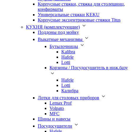
Корпусные стяжки, стяжка для столешниц,
конфирматы
Универсальные стяжки KEKU
Корпусные эксцентриковые стяжки Titus
КУХНЯ (комплектующие)
Поддоны под мойку
Выкатные механизмы
Бутылочницы
Kalibra
Hafele
Lotti
Корзины / Посудосушитель в ниж.базу
Hafele
Lotti
Калибра
Лотки для столовых приборов
Lemax Prof
Volpato
MFC
Шины и навесы
Посудосушители
Hafele