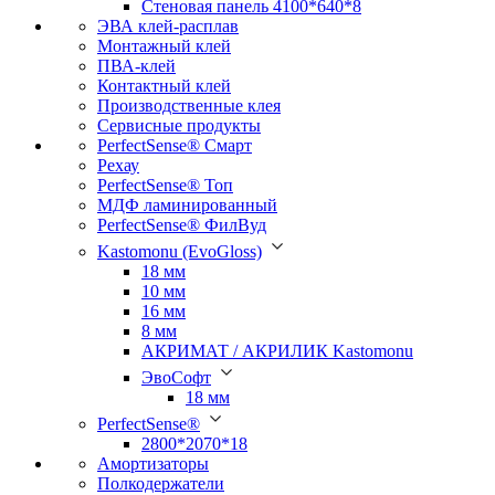
Стеновая панель 4100*640*8
ЭВА клей-расплав
Монтажный клей
ПВА-клей
Контактный клей
Производственные клея
Сервисные продукты
PerfectSense® Смарт
Рехау
PerfectSense® Топ
МДФ ламинированный
PerfectSense® ФилВуд
Kastomonu (EvoGloss)
18 мм
10 мм
16 мм
8 мм
АКРИМАТ / АКРИЛИК Kastomonu
ЭвоСофт
18 мм
PerfectSense®
2800*2070*18
Амортизаторы
Полкодержатели