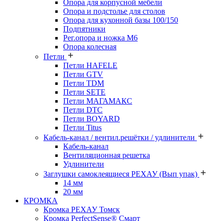
Опора для корпусной мебели
Опора и подстолье для столов
Опора для кухонной базы 100/150
Подпятники
Рег.опора и ножка М6
Опора колесная
Петли
Петли HAFELE
Петли GTV
Петли TDM
Петли SETE
Петли МАГАМАКС
Петли DTC
Петли BOYARD
Петли Titus
Кабель-канал / вентил.решётки / удлинители
Кабель-канал
Вентиляционная решетка
Удлинители
Заглушки самоклеящиеся РЕХАУ (Вып упак)
14 мм
20 мм
КРОМКА
Кромка PЕХАУ Томск
Кромка PerfectSense® Смарт