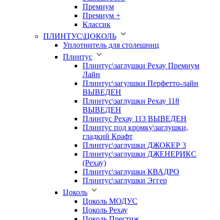
Премиум
Премиум +
Классик
ПЛИНТУС\ЦОКОЛЬ
Уплотнитель для столешниц
Плинтус
Плинтус\заглушки Рехау Премиум
Лайн
Плинтус\загулшки Перфетто-лайн
ВЫВЕДЕН
Плинтус\заглушки Рехау 118
ВЫВЕДЕН
Плинтус Рехау 113 ВЫВЕДЕН
Плинтус под кромку\заглушки,
гладкий Крафт
Плинтус\заглушки ДЖОКЕР 3
Плинтус\заглушки ДЖЕНЕРИКС
(Рехау)
Плинтус\заглушки КВАДРО
Плинтус\заглушки Эггер
Цоколь
Цоколь МОДУС
Цоколь Рехау
Цоколь Престиж