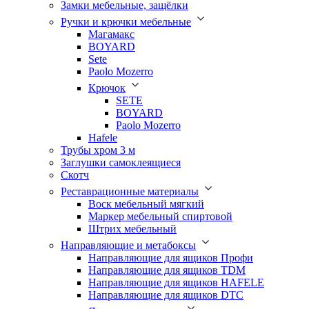
Замки мебельные, защёлки
Ручки и крючки мебельные
Магамакс
BOYARD
Sete
Paolo Mozerro
Крючок
SETE
BOYARD
Paolo Mozerro
Hafele
Трубы хром 3 м
Заглушки самоклеящиеся
Скотч
Реставрационные материалы
Воск мебельный мягкий
Маркер мебельный спиртовой
Штрих мебельный
Направляющие и метабоксы
Направляющие для ящиков Профи
Направляющие для ящиков TDM
Направляющие для ящиков HAFELE
Направляющие для ящиков DTC