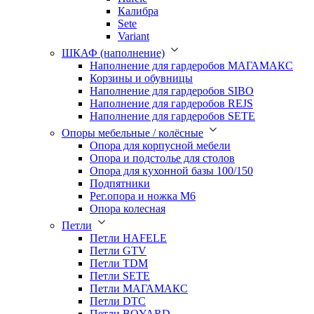
Калибра
Sete
Variant
ШКАФ (наполнение)
Наполнение для гардеробов МАГАМАКС
Корзины и обувницы
Наполнение для гардеробов SIBO
Наполнение для гардеробов REJS
Наполнение для гардеробов SETE
Опоры мебельные / колёсные
Опора для корпусной мебели
Опора и подстолье для столов
Опора для кухонной базы 100/150
Подпятники
Рег.опора и ножка М6
Опора колесная
Петли
Петли HAFELE
Петли GTV
Петли TDM
Петли SETE
Петли МАГАМАКС
Петли DTC
Петли BOYARD