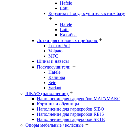
Hafele
Lotti
Корзины / Посудосушитель в ниж.базу
Hafele
Lotti
Калибра
Лотки для столовых приборов
Lemax Prof
Volpato
MFC
Шины и навесы
Посудосушители
Hafele
Калибра
Sete
Variant
ШКАФ (наполнение)
Наполнение для гардеробов МАГАМАКС
Корзины и обувницы
Наполнение для гардеробов SIBO
Наполнение для гардеробов REJS
Наполнение для гардеробов SETE
Опоры мебельные / колёсные