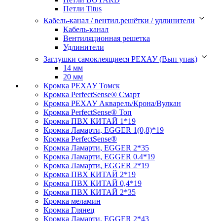
Петли Titus
Кабель-канал / вентил.решётки / удлинители
Кабель-канал
Вентиляционная решетка
Удлинители
Заглушки самоклеящиеся РЕХАУ (Вып упак)
14 мм
20 мм
Кромка PЕХАУ Томск
Кромка PerfectSense® Смарт
Кромка PЕХАУ Акварель/Крона/Вулкан
Кромка PerfectSense® Топ
Кромка ПВХ КИТАЙ 1*19
Кромка Ламарти, EGGER 1(0,8)*19
Кромка PerfectSense®
Кромка Ламарти, EGGER 2*35
Кромка Ламарти, EGGER 0.4*19
Кромка Ламарти, EGGER 2*19
Кромка ПВХ КИТАЙ 2*19
Кромка ПВХ КИТАЙ 0,4*19
Кромка ПВХ КИТАЙ 2*35
Кромка меламин
Кромка Глянец
Кромка Ламарти, EGGER 2*43