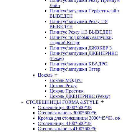
Плинтус\заглушки Рехау Премиум
Лайн
Плинтус\загулшки Перфетто-лайн
ВЫВЕДЕН
Плинтус\заглушки Рехау 118
ВЫВЕДЕН
Плинтус Рехау 113 ВЫВЕДЕН
Плинтус под кромку\заглушки,
гладкий Крафт
Плинтус\заглушки ДЖОКЕР 3
Плинтус\заглушки ДЖЕНЕРИКС
(Рехау)
Плинтус\заглушки КВАДРО
Плинтус\заглушки Эггер
Цоколь
Цоколь МОДУС
Цоколь Рехау
Цоколь Престиж
Цоколь ДЖЕНЕРИКС (Рехау)
СТОЛЕШНИЦЫ FORMA &STYLE
Столешницы 3000*600*38
Стеновая панель 3000*600*6
Кромка для столешницы 3000*45*03, с/к
Столешницы 4100*600*38
Стеновая панель 4100*600*6