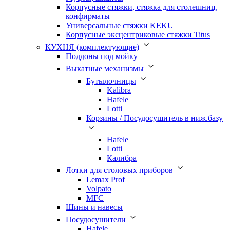
Корпусные стяжки, стяжка для столешниц,
конфирматы
Универсальные стяжки KEKU
Корпусные эксцентриковые стяжки Titus
КУХНЯ (комплектующие)
Поддоны под мойку
Выкатные механизмы
Бутылочницы
Kalibra
Hafele
Lotti
Корзины / Посудосушитель в ниж.базу
Hafele
Lotti
Калибра
Лотки для столовых приборов
Lemax Prof
Volpato
MFC
Шины и навесы
Посудосушители
Hafele