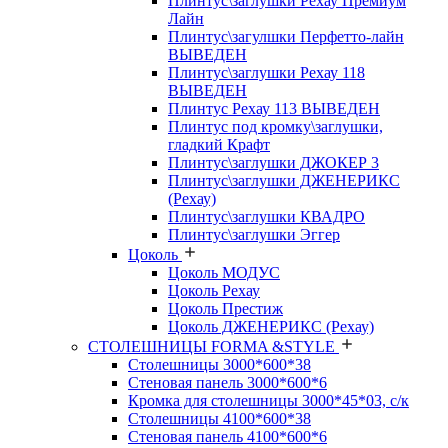
Плинтус\заглушки Рехау Премиум
Лайн
Плинтус\загулшки Перфетто-лайн
ВЫВЕДЕН
Плинтус\заглушки Рехау 118
ВЫВЕДЕН
Плинтус Рехау 113 ВЫВЕДЕН
Плинтус под кромку\заглушки,
гладкий Крафт
Плинтус\заглушки ДЖОКЕР 3
Плинтус\заглушки ДЖЕНЕРИКС
(Рехау)
Плинтус\заглушки КВАДРО
Плинтус\заглушки Эггер
Цоколь
Цоколь МОДУС
Цоколь Рехау
Цоколь Престиж
Цоколь ДЖЕНЕРИКС (Рехау)
СТОЛЕШНИЦЫ FORMA &STYLE
Столешницы 3000*600*38
Стеновая панель 3000*600*6
Кромка для столешницы 3000*45*03, с/к
Столешницы 4100*600*38
Стеновая панель 4100*600*6