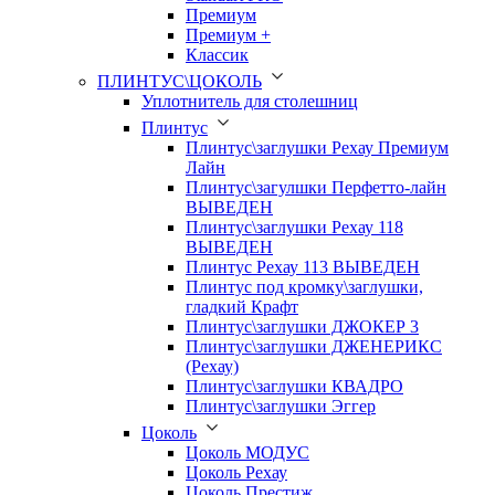
Премиум
Премиум +
Классик
ПЛИНТУС\ЦОКОЛЬ
Уплотнитель для столешниц
Плинтус
Плинтус\заглушки Рехау Премиум
Лайн
Плинтус\загулшки Перфетто-лайн
ВЫВЕДЕН
Плинтус\заглушки Рехау 118
ВЫВЕДЕН
Плинтус Рехау 113 ВЫВЕДЕН
Плинтус под кромку\заглушки,
гладкий Крафт
Плинтус\заглушки ДЖОКЕР 3
Плинтус\заглушки ДЖЕНЕРИКС
(Рехау)
Плинтус\заглушки КВАДРО
Плинтус\заглушки Эггер
Цоколь
Цоколь МОДУС
Цоколь Рехау
Цоколь Престиж