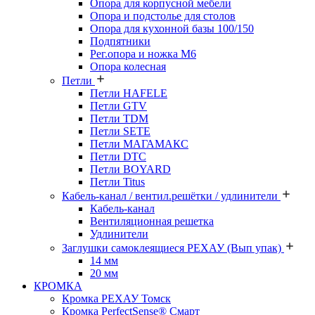
Опора для корпусной мебели
Опора и подстолье для столов
Опора для кухонной базы 100/150
Подпятники
Рег.опора и ножка М6
Опора колесная
Петли
Петли HAFELE
Петли GTV
Петли TDM
Петли SETE
Петли МАГАМАКС
Петли DTC
Петли BOYARD
Петли Titus
Кабель-канал / вентил.решётки / удлинители
Кабель-канал
Вентиляционная решетка
Удлинители
Заглушки самоклеящиеся РЕХАУ (Вып упак)
14 мм
20 мм
КРОМКА
Кромка PЕХАУ Томск
Кромка PerfectSense® Смарт