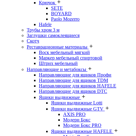
Крючок
SETE
BOYARD
Paolo Mozerro
Hafele
Трубы хром 3 м
Заглушки самоклеящиеся
Скотч
Реставрационные материалы
Воск мебельный мягкий
Маркер мебельный спиртовой
Штрих мебельный
Направляющие и метабоксы
Направляющие для ящиков Профи
Направляющие для ящиков TDM
Направляющие для ящиков HAFELE
Направляющие для ящиков DTC
Ящики выдвижные
Ящики выдвижные Lotti
Ящики выдвижные GTV
AXIS PRO
Модерн Бокс
Модерн Бокс PRO
Ящики выдвижные HAFELE