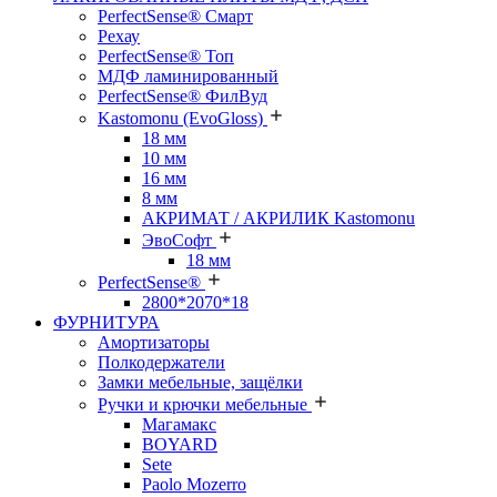
PerfectSense® Смарт
Рехау
PerfectSense® Топ
МДФ ламинированный
PerfectSense® ФилВуд
Kastomonu (EvoGloss)
18 мм
10 мм
16 мм
8 мм
АКРИМАТ / АКРИЛИК Kastomonu
ЭвоСофт
18 мм
PerfectSense®
2800*2070*18
ФУРНИТУРА
Амортизаторы
Полкодержатели
Замки мебельные, защёлки
Ручки и крючки мебельные
Магамакс
BOYARD
Sete
Paolo Mozerro