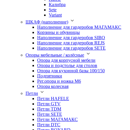
Калибра
Sete
Variant
ШКАФ (наполнение)
Наполнение для гардеробов МАГАМАКС
Корзины и обувницы
Наполнение для гардеробов SIBO
Наполнение для гардеробов REJS
Наполнение для гардеробов SETE
Опоры мебельные / колёсные
Опора для корпусной мебели
Опора и подстолье для столов
Опора для кухонной базы 100/150
Подпятники
Рег.опора и ножка М6
Опора колесная
Петли
Петли HAFELE
Петли GTV
Петли TDM
Петли SETE
Петли МАГАМАКС
Петли DTC
Петли BOYARD