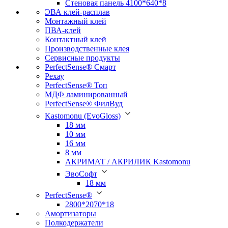
Стеновая панель 4100*640*8
ЭВА клей-расплав
Монтажный клей
ПВА-клей
Контактный клей
Производственные клея
Сервисные продукты
PerfectSense® Смарт
Рехау
PerfectSense® Топ
МДФ ламинированный
PerfectSense® ФилВуд
Kastomonu (EvoGloss)
18 мм
10 мм
16 мм
8 мм
АКРИМАТ / АКРИЛИК Kastomonu
ЭвоСофт
18 мм
PerfectSense®
2800*2070*18
Амортизаторы
Полкодержатели