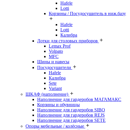
Hafele
Lotti
Корзины / Посудосушитель в ниж.базу
Hafele
Lotti
Калибра
Лотки для столовых приборов
Lemax Prof
Volpato
MFC
Шины и навесы
Посудосушители
Hafele
Калибра
Sete
Variant
ШКАФ (наполнение)
Наполнение для гардеробов МАГАМАКС
Корзины и обувницы
Наполнение для гардеробов SIBO
Наполнение для гардеробов REJS
Наполнение для гардеробов SETE
Опоры мебельные / колёсные