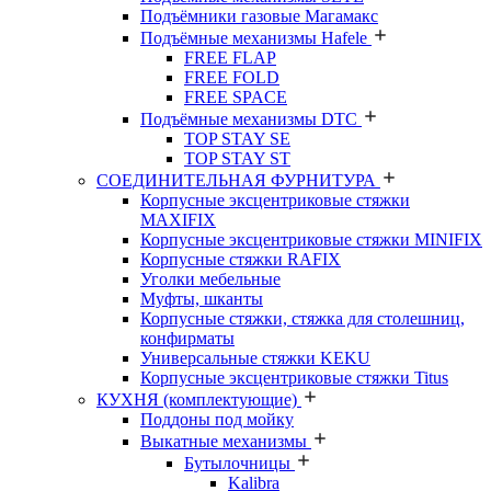
Подъёмники газовые Магамакс
Подъёмные механизмы Hafele
FREE FLAP
FREE FOLD
FREE SPACE
Подъёмные механизмы DTC
TOP STAY SE
TOP STAY ST
СОЕДИНИТЕЛЬНАЯ ФУРНИТУРА
Корпусные эксцентриковые стяжки
MAXIFIX
Корпусные эксцентриковые стяжки MINIFIX
Корпусные стяжки RAFIX
Уголки мебельные
Муфты, шканты
Корпусные стяжки, стяжка для столешниц,
конфирматы
Универсальные стяжки KEKU
Корпусные эксцентриковые стяжки Titus
КУХНЯ (комплектующие)
Поддоны под мойку
Выкатные механизмы
Бутылочницы
Kalibra