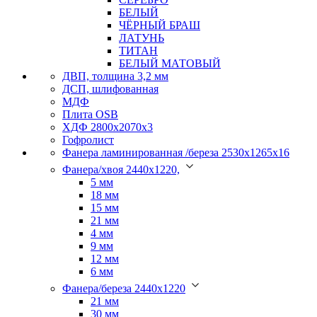
БЕЛЫЙ
ЧЁРНЫЙ БРАШ
ЛАТУНЬ
ТИТАН
БЕЛЫЙ МАТОВЫЙ
ДВП, толщина 3,2 мм
ДСП, шлифованная
МДФ
Плита OSB
ХДФ 2800х2070х3
Гофролист
Фанера ламинированная /береза 2530х1265х16
Фанера/хвоя 2440х1220,
5 мм
18 мм
15 мм
21 мм
4 мм
9 мм
12 мм
6 мм
Фанера/береза 2440х1220
21 мм
30 мм