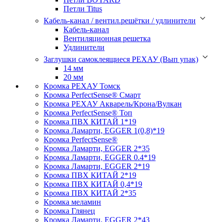
Петли Titus
Кабель-канал / вентил.решётки / удлинители
Кабель-канал
Вентиляционная решетка
Удлинители
Заглушки самоклеящиеся РЕХАУ (Вып упак)
14 мм
20 мм
Кромка PЕХАУ Томск
Кромка PerfectSense® Смарт
Кромка PЕХАУ Акварель/Крона/Вулкан
Кромка PerfectSense® Топ
Кромка ПВХ КИТАЙ 1*19
Кромка Ламарти, EGGER 1(0,8)*19
Кромка PerfectSense®
Кромка Ламарти, EGGER 2*35
Кромка Ламарти, EGGER 0.4*19
Кромка Ламарти, EGGER 2*19
Кромка ПВХ КИТАЙ 2*19
Кромка ПВХ КИТАЙ 0,4*19
Кромка ПВХ КИТАЙ 2*35
Кромка меламин
Кромка Глянец
Кромка Ламарти, EGGER 2*43