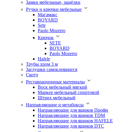
Замки мебельные, защёлки
Ручки и крючки мебельные
Магамакс
BOYARD
Sete
Paolo Mozerro
Крючок
SETE
BOYARD
Paolo Mozerro
Hafele
Трубы хром 3 м
Заглушки самоклеящиеся
Скотч
Реставрационные материалы
Воск мебельный мягкий
Маркер мебельный спиртовой
Штрих мебельный
Направляющие и метабоксы
Направляющие для ящиков Профи
Направляющие для ящиков TDM
Направляющие для ящиков HAFELE
Направляющие для ящиков DTC