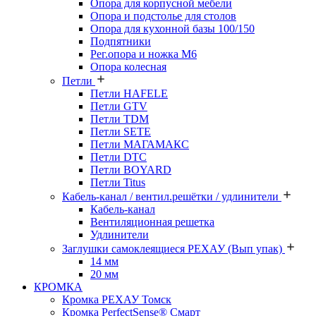
Опора для корпусной мебели
Опора и подстолье для столов
Опора для кухонной базы 100/150
Подпятники
Рег.опора и ножка М6
Опора колесная
Петли
Петли HAFELE
Петли GTV
Петли TDM
Петли SETE
Петли МАГАМАКС
Петли DTC
Петли BOYARD
Петли Titus
Кабель-канал / вентил.решётки / удлинители
Кабель-канал
Вентиляционная решетка
Удлинители
Заглушки самоклеящиеся РЕХАУ (Вып упак)
14 мм
20 мм
КРОМКА
Кромка PЕХАУ Томск
Кромка PerfectSense® Смарт