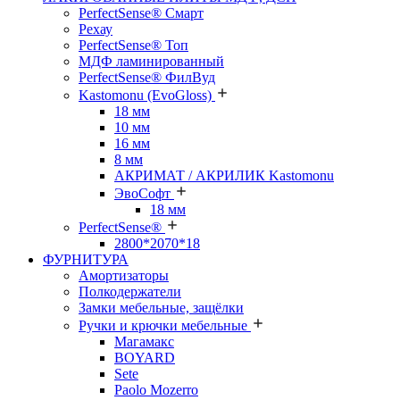
PerfectSense® Смарт
Рехау
PerfectSense® Топ
МДФ ламинированный
PerfectSense® ФилВуд
Kastomonu (EvoGloss)
18 мм
10 мм
16 мм
8 мм
АКРИМАТ / АКРИЛИК Kastomonu
ЭвоСофт
18 мм
PerfectSense®
2800*2070*18
ФУРНИТУРА
Амортизаторы
Полкодержатели
Замки мебельные, защёлки
Ручки и крючки мебельные
Магамакс
BOYARD
Sete
Paolo Mozerro