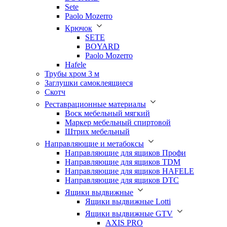
Sete
Paolo Mozerro
Крючок
SETE
BOYARD
Paolo Mozerro
Hafele
Трубы хром 3 м
Заглушки самоклеящиеся
Скотч
Реставрационные материалы
Воск мебельный мягкий
Маркер мебельный спиртовой
Штрих мебельный
Направляющие и метабоксы
Направляющие для ящиков Профи
Направляющие для ящиков TDM
Направляющие для ящиков HAFELE
Направляющие для ящиков DTC
Ящики выдвижные
Ящики выдвижные Lotti
Ящики выдвижные GTV
AXIS PRO