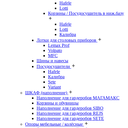
Hafele
Lotti
Корзины / Посудосушитель в ниж.базу
Hafele
Lotti
Калибра
Лотки для столовых приборов
Lemax Prof
Volpato
MFC
Шины и навесы
Посудосушители
Hafele
Калибра
Sete
Variant
ШКАФ (наполнение)
Наполнение для гардеробов МАГАМАКС
Корзины и обувницы
Наполнение для гардеробов SIBO
Наполнение для гардеробов REJS
Наполнение для гардеробов SETE
Опоры мебельные / колёсные