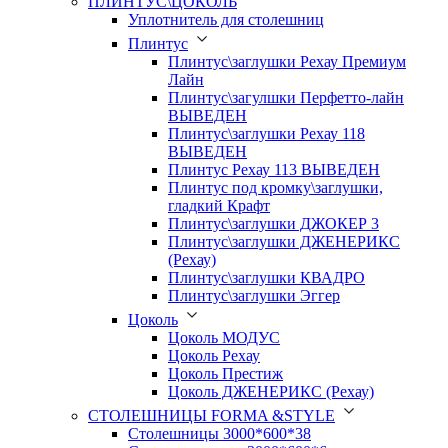
ПЛИНТУС\ЦОКОЛЬ
Уплотнитель для столешниц
Плинтус
Плинтус\заглушки Рехау Премиум
Лайн
Плинтус\загулшки Перфетто-лайн
ВЫВЕДЕН
Плинтус\заглушки Рехау 118
ВЫВЕДЕН
Плинтус Рехау 113 ВЫВЕДЕН
Плинтус под кромку\заглушки,
гладкий Крафт
Плинтус\заглушки ДЖОКЕР 3
Плинтус\заглушки ДЖЕНЕРИКС
(Рехау)
Плинтус\заглушки КВАДРО
Плинтус\заглушки Эггер
Цоколь
Цоколь МОДУС
Цоколь Рехау
Цоколь Престиж
Цоколь ДЖЕНЕРИКС (Рехау)
СТОЛЕШНИЦЫ FORMA &STYLE
Столешницы 3000*600*38