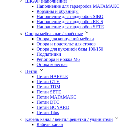
ШКАФ (наполнение)
Наполнение для гардеробов МАГАМАКС
Корзины и обувницы
Наполнение для гардеробов SIBO
Наполнение для гардеробов REJS
Наполнение для гардеробов SETE
Опоры мебельные / колёсные
Опора для корпусной мебели
Опора и подстолье для столов
Опора для кухонной базы 100/150
Подпятники
Рег.опора и ножка М6
Опора колесная
Петли
Петли HAFELE
Петли GTV
Петли TDM
Петли SETE
Петли МАГАМАКС
Петли DTC
Петли BOYARD
Петли Titus
Кабель-канал / вентил.решётки / удлинители
Кабель-канал