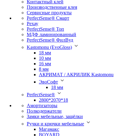
Контактный клей
Производственные клея
Сервисные продукты
PerfectSense® Смарт
Рехау
PerfectSense® Топ
МДФ ламинированный
PerfectSense® ФилВуд
Kastomonu (EvoGloss)
18 мм
10 мм
16 мм
8 мм
АКРИМАТ / АКРИЛИК Kastomonu
ЭвоСофт
18 мм
PerfectSense®
2800*2070*18
Амортизаторы
Полкодержатели
Замки мебельные, защёлки
Ручки и крючки мебельные
Магамакс
BOYARD