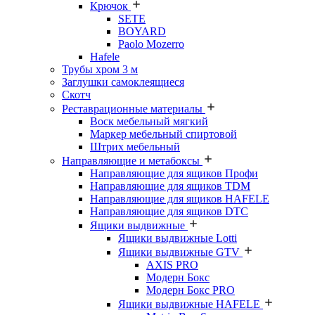
Крючок
SETE
BOYARD
Paolo Mozerro
Hafele
Трубы хром 3 м
Заглушки самоклеящиеся
Скотч
Реставрационные материалы
Воск мебельный мягкий
Маркер мебельный спиртовой
Штрих мебельный
Направляющие и метабоксы
Направляющие для ящиков Профи
Направляющие для ящиков TDM
Направляющие для ящиков HAFELE
Направляющие для ящиков DTC
Ящики выдвижные
Ящики выдвижные Lotti
Ящики выдвижные GTV
AXIS PRO
Модерн Бокс
Модерн Бокс PRO
Ящики выдвижные HAFELE