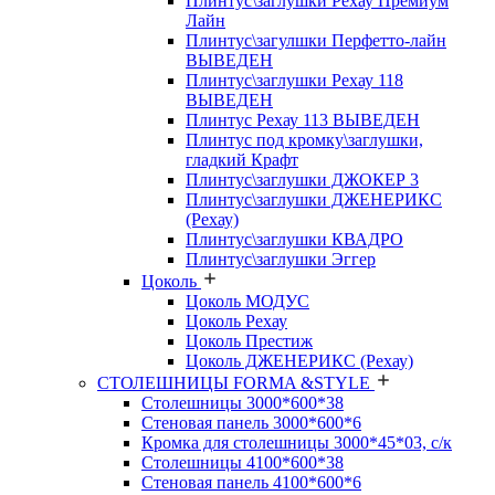
Плинтус\заглушки Рехау Премиум
Лайн
Плинтус\загулшки Перфетто-лайн
ВЫВЕДЕН
Плинтус\заглушки Рехау 118
ВЫВЕДЕН
Плинтус Рехау 113 ВЫВЕДЕН
Плинтус под кромку\заглушки,
гладкий Крафт
Плинтус\заглушки ДЖОКЕР 3
Плинтус\заглушки ДЖЕНЕРИКС
(Рехау)
Плинтус\заглушки КВАДРО
Плинтус\заглушки Эггер
Цоколь
Цоколь МОДУС
Цоколь Рехау
Цоколь Престиж
Цоколь ДЖЕНЕРИКС (Рехау)
СТОЛЕШНИЦЫ FORMA &STYLE
Столешницы 3000*600*38
Стеновая панель 3000*600*6
Кромка для столешницы 3000*45*03, с/к
Столешницы 4100*600*38
Стеновая панель 4100*600*6