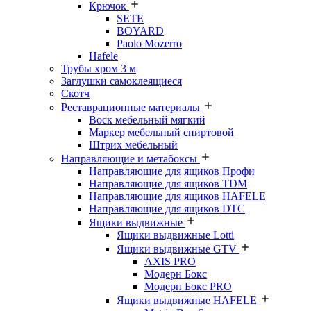
Крючок
SETE
BOYARD
Paolo Mozerro
Hafele
Трубы хром 3 м
Заглушки самоклеящиеся
Скотч
Реставрационные материалы
Воск мебельный мягкий
Маркер мебельный спиртовой
Штрих мебельный
Направляющие и метабоксы
Направляющие для ящиков Профи
Направляющие для ящиков TDM
Направляющие для ящиков HAFELE
Направляющие для ящиков DTC
Ящики выдвижные
Ящики выдвижные Lotti
Ящики выдвижные GTV
AXIS PRO
Модерн Бокс
Модерн Бокс PRO
Ящики выдвижные HAFELE