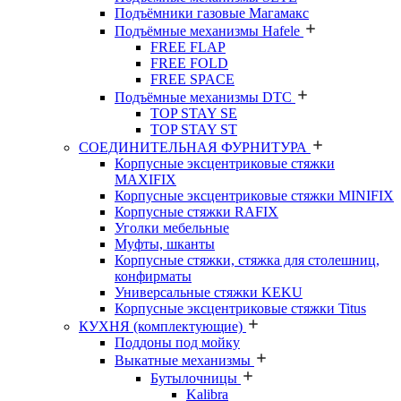
Подъёмники газовые Магамакс
Подъёмные механизмы Hafele
FREE FLAP
FREE FOLD
FREE SPACE
Подъёмные механизмы DTC
TOP STAY SE
TOP STAY ST
СОЕДИНИТЕЛЬНАЯ ФУРНИТУРА
Корпусные эксцентриковые стяжки
MAXIFIX
Корпусные эксцентриковые стяжки MINIFIX
Корпусные стяжки RAFIX
Уголки мебельные
Муфты, шканты
Корпусные стяжки, стяжка для столешниц,
конфирматы
Универсальные стяжки KEKU
Корпусные эксцентриковые стяжки Titus
КУХНЯ (комплектующие)
Поддоны под мойку
Выкатные механизмы
Бутылочницы
Kalibra