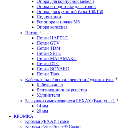
Опора для корпусной мебели
Опора и подстолье для столов
Опора для кухонной базы 100/150
Подпятники
Рег.опора и ножка М6
Опора колесная
Петли
Петли HAFELE
Петли GTV
Петли TDM
Петли SETE
Петли МАГАМАКС
Петли DTC
Петли BOYARD
Петли Titus
Кабель-канал / вентил.решётки / удлинители
Кабель-канал
Вентиляционная решетка
Удлинители
Заглушки самоклеящиеся РЕХАУ (Вып упак)
14 мм
20 мм
КРОМКА
Кромка PЕХАУ Томск
Кромка PerfectSense® Смарт