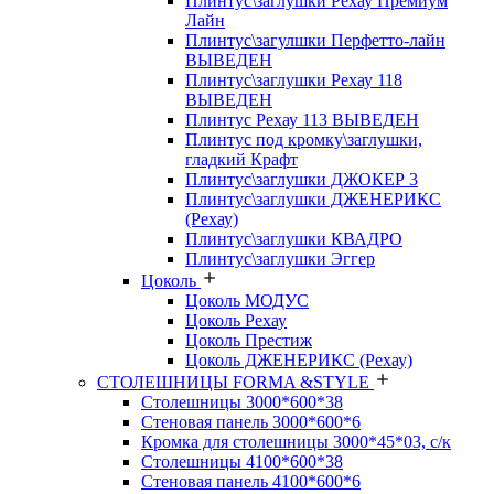
Плинтус\заглушки Рехау Премиум
Лайн
Плинтус\загулшки Перфетто-лайн
ВЫВЕДЕН
Плинтус\заглушки Рехау 118
ВЫВЕДЕН
Плинтус Рехау 113 ВЫВЕДЕН
Плинтус под кромку\заглушки,
гладкий Крафт
Плинтус\заглушки ДЖОКЕР 3
Плинтус\заглушки ДЖЕНЕРИКС
(Рехау)
Плинтус\заглушки КВАДРО
Плинтус\заглушки Эггер
Цоколь
Цоколь МОДУС
Цоколь Рехау
Цоколь Престиж
Цоколь ДЖЕНЕРИКС (Рехау)
СТОЛЕШНИЦЫ FORMA &STYLE
Столешницы 3000*600*38
Стеновая панель 3000*600*6
Кромка для столешницы 3000*45*03, с/к
Столешницы 4100*600*38
Стеновая панель 4100*600*6