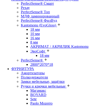
PerfectSense® Смарт
Рехау
PerfectSense® Топ
МДФ ламинированный
PerfectSense® ФилВуд
Kastomonu (EvoGloss)
18 мм
10 мм
16 мм
8 мм
АКРИМАТ / АКРИЛИК Kastomonu
ЭвоСофт
18 мм
PerfectSense®
2800*2070*18
ФУРНИТУРА
Амортизаторы
Полкодержатели
Замки мебельные, защёлки
Ручки и крючки мебельные
Магамакс
BOYARD
Sete
Paolo Mozerro