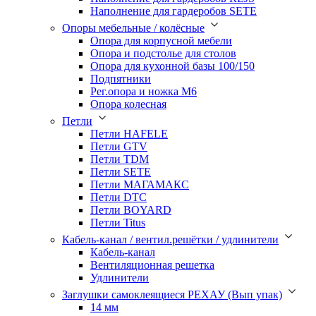
Наполнение для гардеробов SETE
Опоры мебельные / колёсные
Опора для корпусной мебели
Опора и подстолье для столов
Опора для кухонной базы 100/150
Подпятники
Рег.опора и ножка М6
Опора колесная
Петли
Петли HAFELE
Петли GTV
Петли TDM
Петли SETE
Петли МАГАМАКС
Петли DTC
Петли BOYARD
Петли Titus
Кабель-канал / вентил.решётки / удлинители
Кабель-канал
Вентиляционная решетка
Удлинители
Заглушки самоклеящиеся РЕХАУ (Вып упак)
14 мм