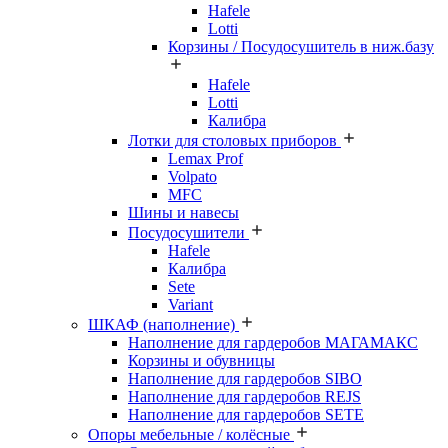
Hafele
Lotti
Корзины / Посудосушитель в ниж.базу
Hafele
Lotti
Калибра
Лотки для столовых приборов
Lemax Prof
Volpato
MFC
Шины и навесы
Посудосушители
Hafele
Калибра
Sete
Variant
ШКАФ (наполнение)
Наполнение для гардеробов МАГАМАКС
Корзины и обувницы
Наполнение для гардеробов SIBO
Наполнение для гардеробов REJS
Наполнение для гардеробов SETE
Опоры мебельные / колёсные