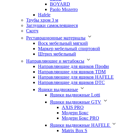
BOYARD
Paolo Mozerro
Hafele
Трубы хром 3 м
Заглушки самоклеящиеся
Скотч
Реставрационные материалы
Воск мебельный мягкий
Маркер мебельный спиртовой
Штрих мебельный
Направляющие и метабоксы
Направляющие для ящиков Профи
Направляющие для ящиков TDM
Направляющие для ящиков HAFELE
Направляющие для ящиков DTC
Ящики выдвижные
Ящики выдвижные Lotti
Ящики выдвижные GTV
AXIS PRO
Модерн Бокс
Модерн Бокс PRO
Ящики выдвижные HAFELE
Matrix Box S