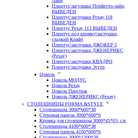
Лайн
Плинтус\загулшки Перфетто-лайн
ВЫВЕДЕН
Плинтус\заглушки Рехау 118
ВЫВЕДЕН
Плинтус Рехау 113 ВЫВЕДЕН
Плинтус под кромку\заглушки,
гладкий Крафт
Плинтус\заглушки ДЖОКЕР 3
Плинтус\заглушки ДЖЕНЕРИКС
(Рехау)
Плинтус\заглушки КВАДРО
Плинтус\заглушки Эггер
Цоколь
Цоколь МОДУС
Цоколь Рехау
Цоколь Престиж
Цоколь ДЖЕНЕРИКС (Рехау)
СТОЛЕШНИЦЫ FORMA &STYLE
Столешницы 3000*600*38
Стеновая панель 3000*600*6
Кромка для столешницы 3000*45*03, с/к
Столешницы 4100*600*38
Стеновая панель 4100*600*6
Столешницы 3000*1200*38