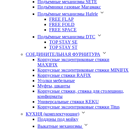
Подъемные механизмы SETE
Подъёмники газовые Магамакс
Подъёмные механизмы Hafele
FREE FLAP
FREE FOLD
FREE SPACE
Подъёмные механизмы DTC
TOP STAY SE
TOP STAY ST
СОЕДИНИТЕЛЬНАЯ ФУРНИТУРА
Корпусные эксцентриковые стяжки
MAXIFIX
Корпусные эксцентриковые стяжки MINIFIX
Корпусные стяжки RAFIX
Уголки мебельные
Муфты, шканты
Корпусные стяжки, стяжка для столешниц,
конфирматы
Универсальные стяжки KEKU
Корпусные эксцентриковые стяжки Titus
КУХНЯ (комплектующие)
Поддоны под мойку
Выкатные механизмы