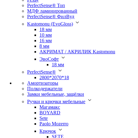
PerfectSense® Топ
МДФ ламинированный
PerfectSense® ФилВуд
Kastomonu (EvoGloss)
18 мм
10 мм
16 мм
8 мм
АКРИМАТ / АКРИЛИК Kastomonu
ЭвоСофт
18 мм
PerfectSense®
2800*2070*18
Амортизаторы
Полкодержатели
Замки мебельные, защёлки
Ручки и крючки мебельные
Магамакс
BOYARD
Sete
Paolo Mozerro
Крючок
SETE