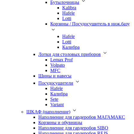
Бутылочницы
Kalibra
Hafele
Lotti
Корзины / Посудосушитель в ниж.базу
Hafele
Lotti
Калибра
Лотки для столовых приборов
Lemax Prof
Volpato
MFC
Шины и навесы
Посудосушители
Hafele
Калибра
Sete
Variant
ШКАФ (наполнение)
Наполнение для гардеробов МАГАМАКС
Корзины и обувницы
Наполнение для гардеробов SIBO
Наполнение для гардеробов REJS