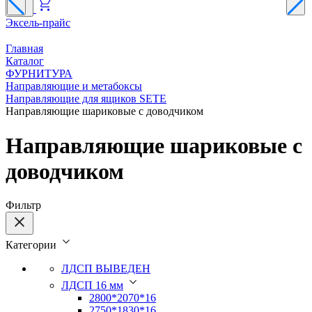
Эксель-прайс
Г
Главная
Каталог
ФУРНИТУРА
Направляющие и метабоксы
Направляющие для ящиков SETE
Направляющие шариковые с доводчиком
Направляющие шариковые с
доводчиком
Фильтр
Категории
ЛДСП ВЫВЕДЕН
ЛДСП 16 мм
2800*2070*16
2750*1830*16