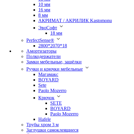
10 мм
16 мм
8 мм
АКРИМАТ / АКРИЛИК Kastomonu
ЭвоСофт
18 мм
PerfectSense®
2800*2070*18
Амортизаторы
Полкодержатели
Замки мебельные, защёлки
Ручки и крючки мебельные
Магамакс
BOYARD
Sete
Paolo Mozerro
Крючок
SETE
BOYARD
Paolo Mozerro
Hafele
Трубы хром 3 м
Заглушки самоклеящиеся