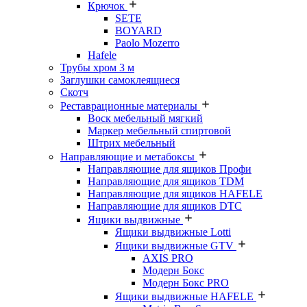
Крючок
SETE
BOYARD
Paolo Mozerro
Hafele
Трубы хром 3 м
Заглушки самоклеящиеся
Скотч
Реставрационные материалы
Воск мебельный мягкий
Маркер мебельный спиртовой
Штрих мебельный
Направляющие и метабоксы
Направляющие для ящиков Профи
Направляющие для ящиков TDM
Направляющие для ящиков HAFELE
Направляющие для ящиков DTC
Ящики выдвижные
Ящики выдвижные Lotti
Ящики выдвижные GTV
AXIS PRO
Модерн Бокс
Модерн Бокс PRO
Ящики выдвижные HAFELE