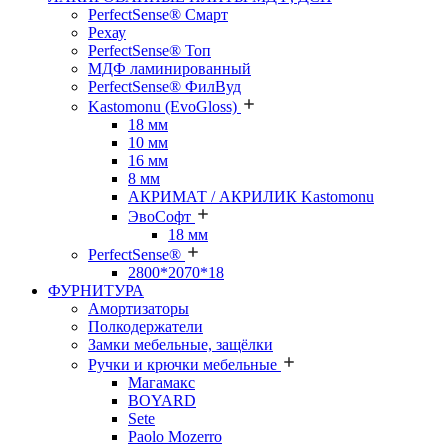
PerfectSense® Смарт
Рехау
PerfectSense® Топ
МДФ ламинированный
PerfectSense® ФилВуд
Kastomonu (EvoGloss)
18 мм
10 мм
16 мм
8 мм
АКРИМАТ / АКРИЛИК Kastomonu
ЭвоСофт
18 мм
PerfectSense®
2800*2070*18
ФУРНИТУРА
Амортизаторы
Полкодержатели
Замки мебельные, защёлки
Ручки и крючки мебельные
Магамакс
BOYARD
Sete
Paolo Mozerro