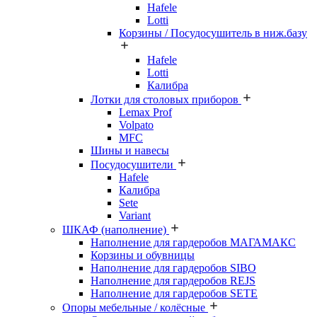
Hafele
Lotti
Корзины / Посудосушитель в ниж.базу
Hafele
Lotti
Калибра
Лотки для столовых приборов
Lemax Prof
Volpato
MFC
Шины и навесы
Посудосушители
Hafele
Калибра
Sete
Variant
ШКАФ (наполнение)
Наполнение для гардеробов МАГАМАКС
Корзины и обувницы
Наполнение для гардеробов SIBO
Наполнение для гардеробов REJS
Наполнение для гардеробов SETE
Опоры мебельные / колёсные