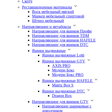
Скотч
Реставрационные материалы
Воск мебельный мягкий
Маркер мебельный спиртовой
Штрих мебельный
Направляющие и метабоксы
Направляющие для ящиков Профи
Направляющие для ящиков TDM
Направляющие для ящиков HAFELE
Направляющие для ящиков DTC
Ящики выдвижные
Ящики выдвижные Lotti
Ящики выдвижные GTV
AXIS PRO
Модерн Бокс
Модерн Бокс PRO
Ящики выдвижные HAFELE
Matrix Box S
Ящики выдвижные DTC
Dragon Box
Направляющие для ящиков GTV
Направляющие шариковые с
доводчиком