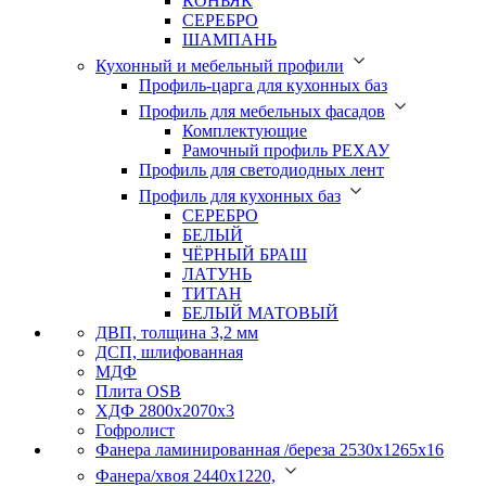
КОНЬЯК
СЕРЕБРО
ШАМПАНЬ
Кухонный и мебельный профили
Профиль-царга для кухонных баз
Профиль для мебельных фасадов
Комплектующие
Рамочный профиль РЕХАУ
Профиль для светодиодных лент
Профиль для кухонных баз
СЕРЕБРО
БЕЛЫЙ
ЧЁРНЫЙ БРАШ
ЛАТУНЬ
ТИТАН
БЕЛЫЙ МАТОВЫЙ
ДВП, толщина 3,2 мм
ДСП, шлифованная
МДФ
Плита OSB
ХДФ 2800х2070х3
Гофролист
Фанера ламинированная /береза 2530х1265х16
Фанера/хвоя 2440х1220,