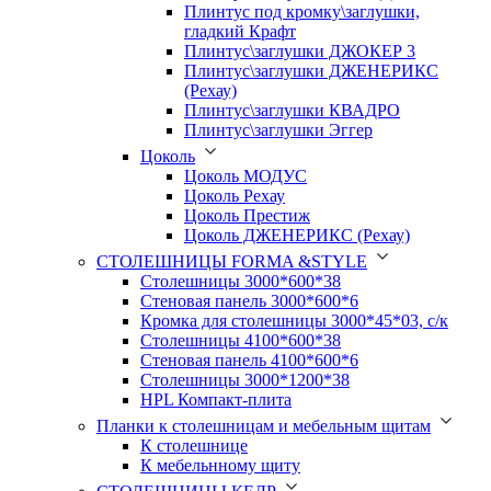
Плинтус под кромку\заглушки,
гладкий Крафт
Плинтус\заглушки ДЖОКЕР 3
Плинтус\заглушки ДЖЕНЕРИКС
(Рехау)
Плинтус\заглушки КВАДРО
Плинтус\заглушки Эггер
Цоколь
Цоколь МОДУС
Цоколь Рехау
Цоколь Престиж
Цоколь ДЖЕНЕРИКС (Рехау)
СТОЛЕШНИЦЫ FORMA &STYLE
Столешницы 3000*600*38
Стеновая панель 3000*600*6
Кромка для столешницы 3000*45*03, с/к
Столешницы 4100*600*38
Стеновая панель 4100*600*6
Столешницы 3000*1200*38
HPL Компакт-плита
Планки к столешницам и мебельным щитам
К столешнице
К мебельнному щиту