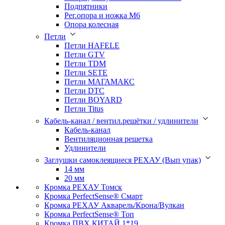
Подпятники
Рег.опора и ножка М6
Опора колесная
Петли
Петли HAFELE
Петли GTV
Петли TDM
Петли SETE
Петли МАГАМАКС
Петли DTC
Петли BOYARD
Петли Titus
Кабель-канал / вентил.решётки / удлинители
Кабель-канал
Вентиляционная решетка
Удлинители
Заглушки самоклеящиеся РЕХАУ (Вып упак)
14 мм
20 мм
Кромка PЕХАУ Томск
Кромка PerfectSense® Смарт
Кромка PЕХАУ Акварель/Крона/Вулкан
Кромка PerfectSense® Топ
Кромка ПВХ КИТАЙ 1*19