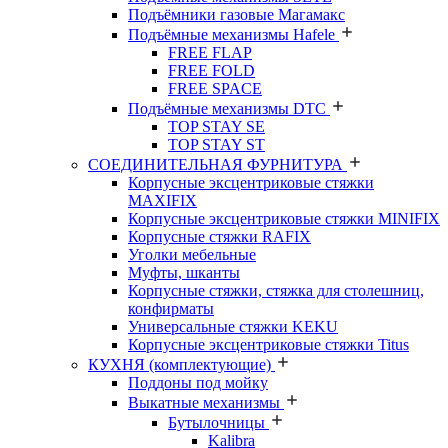
Подъёмники газовые Магамакс
Подъёмные механизмы Hafele
FREE FLAP
FREE FOLD
FREE SPACE
Подъёмные механизмы DTC
TOP STAY SE
TOP STAY ST
СОЕДИНИТЕЛЬНАЯ ФУРНИТУРА
Корпусные эксцентриковые стяжки
MAXIFIX
Корпусные эксцентриковые стяжки MINIFIX
Корпусные стяжки RAFIX
Уголки мебельные
Муфты, шканты
Корпусные стяжки, стяжка для столешниц,
конфирматы
Универсальные стяжки KEKU
Корпусные эксцентриковые стяжки Titus
КУХНЯ (комплектующие)
Поддоны под мойку
Выкатные механизмы
Бутылочницы
Kalibra