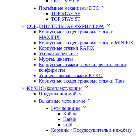
FREE SPACE
Подъёмные механизмы DTC
TOP STAY SE
TOP STAY ST
СОЕДИНИТЕЛЬНАЯ ФУРНИТУРА
Корпусные эксцентриковые стяжки
MAXIFIX
Корпусные эксцентриковые стяжки MINIFIX
Корпусные стяжки RAFIX
Уголки мебельные
Муфты, шканты
Корпусные стяжки, стяжка для столешниц,
конфирматы
Универсальные стяжки KEKU
Корпусные эксцентриковые стяжки Titus
КУХНЯ (комплектующие)
Поддоны под мойку
Выкатные механизмы
Бутылочницы
Kalibra
Hafele
Lotti
Корзины / Посудосушитель в ниж.базу