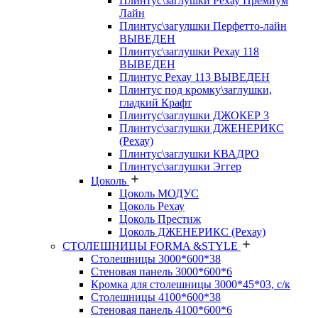
Плинтус\заглушки Рехау Премиум
Лайн
Плинтус\загулшки Перфетто-лайн
ВЫВЕДЕН
Плинтус\заглушки Рехау 118
ВЫВЕДЕН
Плинтус Рехау 113 ВЫВЕДЕН
Плинтус под кромку\заглушки,
гладкий Крафт
Плинтус\заглушки ДЖОКЕР 3
Плинтус\заглушки ДЖЕНЕРИКС
(Рехау)
Плинтус\заглушки КВАДРО
Плинтус\заглушки Эггер
Цоколь
Цоколь МОДУС
Цоколь Рехау
Цоколь Престиж
Цоколь ДЖЕНЕРИКС (Рехау)
СТОЛЕШНИЦЫ FORMA &STYLE
Столешницы 3000*600*38
Стеновая панель 3000*600*6
Кромка для столешницы 3000*45*03, с/к
Столешницы 4100*600*38
Стеновая панель 4100*600*6