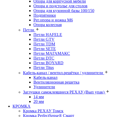
Опора для корпусной мебели
Опора и подстолье для столов
Опора для кухонной базы 100/150
Подпятники
Рег.опора и ножка М6
Опора колесная
Петли
Петли HAFELE
Петли GTV
Петли TDM
Петли SETE
Петли МАГАМАКС
Петли DTC
Петли BOYARD
Петли Titus
Кабель-канал / вентил.решётки / удлинители
Кабель-канал
Вентиляционная решетка
Удлинители
Заглушки самоклеящиеся РЕХАУ (Вып упак)
14 мм
20 мм
КРОМКА
Кромка PЕХАУ Томск
Кромка PerfectSense® Смарт