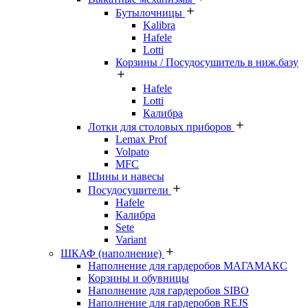
Бутылочницы
Kalibra
Hafele
Lotti
Корзины / Посудосушитель в ниж.базу
Hafele
Lotti
Калибра
Лотки для столовых приборов
Lemax Prof
Volpato
MFC
Шины и навесы
Посудосушители
Hafele
Калибра
Sete
Variant
ШКАФ (наполнение)
Наполнение для гардеробов МАГАМАКС
Корзины и обувницы
Наполнение для гардеробов SIBO
Наполнение для гардеробов REJS