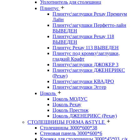
Уплотнитель для столешниц
Плинтус
Плинтус\заглушки Рехау Премиум
Лайн
Плинтус\загулшки Перфетто-лайн
ВЫВЕДЕН
Плинтус\заглушки Рехау 118
ВЫВЕДЕН
Плинтус Рехау 113 ВЫВЕДЕН
Плинтус под кромку\заглушки,
гладкий Крафт
Плинтус\заглушки ДЖОКЕР 3
Плинтус\заглушки ДЖЕНЕРИКС
(Рехау)
Плинтус\заглушки КВАДРО
Плинтус\заглушки Эггер
Цоколь
Цоколь МОДУС
Цоколь Рехау
Цоколь Престиж
Цоколь ДЖЕНЕРИКС (Рехау)
СТОЛЕШНИЦЫ FORMA &STYLE
Столешницы 3000*600*38
Стеновая панель 3000*600*6
Кромка для столешницы 3000*45*03, с/к