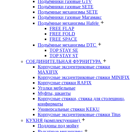
Подъёмники газовые GTV
Подъёмники газовые SETE
Подъемные механизмы SETE
Подъёмники газовые Магамакс
Подъёмные механизмы Hafele
FREE FLAP
FREE FOLD
FREE SPACE
Подъёмные механизмы DTC
TOP STAY SE
TOP STAY ST
СОЕДИНИТЕЛЬНАЯ ФУРНИТУРА
Корпусные эксцентриковые стяжки
MAXIFIX
Корпусные эксцентриковые стяжки MINIFIX
Корпусные стяжки RAFIX
Уголки мебельные
Муфты, шканты
Корпусные стяжки, стяжка для столешниц,
конфирматы
Универсальные стяжки KEKU
Корпусные эксцентриковые стяжки Titus
КУХНЯ (комплектующие)
Поддоны под мойку
Выкатные механизмы