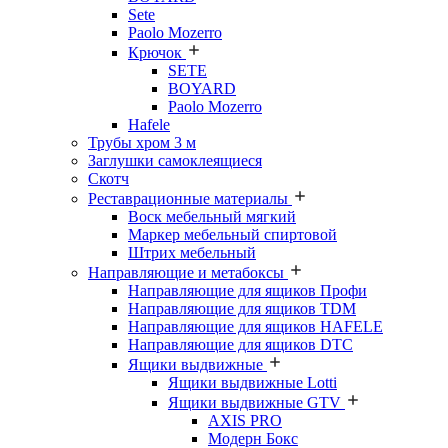
Sete
Paolo Mozerro
Крючок
SETE
BOYARD
Paolo Mozerro
Hafele
Трубы хром 3 м
Заглушки самоклеящиеся
Скотч
Реставрационные материалы
Воск мебельный мягкий
Маркер мебельный спиртовой
Штрих мебельный
Направляющие и метабоксы
Направляющие для ящиков Профи
Направляющие для ящиков TDM
Направляющие для ящиков HAFELE
Направляющие для ящиков DTC
Ящики выдвижные
Ящики выдвижные Lotti
Ящики выдвижные GTV
AXIS PRO
Модерн Бокс