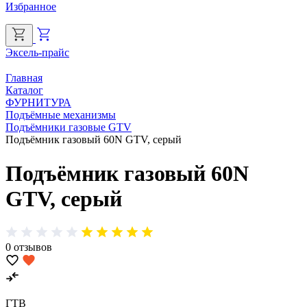
Избранное
Эксель-прайс
Г
Главная
Каталог
ФУРНИТУРА
Подъёмные механизмы
Подъёмники газовые GTV
Подъёмник газовый 60N GTV, серый
Подъёмник газовый 60N
GTV, серый
0 отзывов
ГТВ