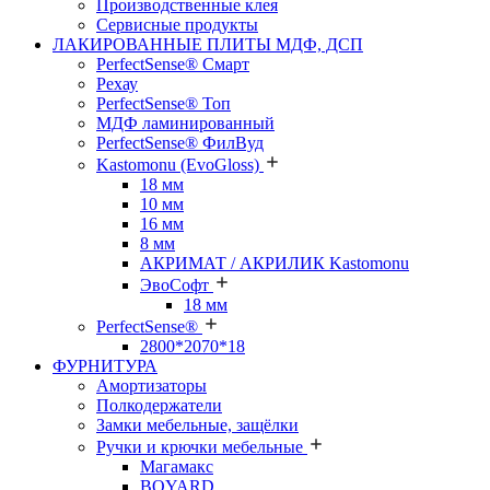
Производственные клея
Сервисные продукты
ЛАКИРОВАННЫЕ ПЛИТЫ МДФ, ДСП
PerfectSense® Смарт
Рехау
PerfectSense® Топ
МДФ ламинированный
PerfectSense® ФилВуд
Kastomonu (EvoGloss)
18 мм
10 мм
16 мм
8 мм
АКРИМАТ / АКРИЛИК Kastomonu
ЭвоСофт
18 мм
PerfectSense®
2800*2070*18
ФУРНИТУРА
Амортизаторы
Полкодержатели
Замки мебельные, защёлки
Ручки и крючки мебельные
Магамакс
BOYARD