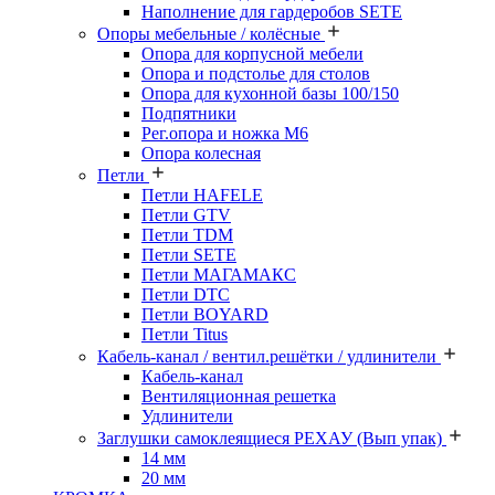
Наполнение для гардеробов SETE
Опоры мебельные / колёсные
Опора для корпусной мебели
Опора и подстолье для столов
Опора для кухонной базы 100/150
Подпятники
Рег.опора и ножка М6
Опора колесная
Петли
Петли HAFELE
Петли GTV
Петли TDM
Петли SETE
Петли МАГАМАКС
Петли DTC
Петли BOYARD
Петли Titus
Кабель-канал / вентил.решётки / удлинители
Кабель-канал
Вентиляционная решетка
Удлинители
Заглушки самоклеящиеся РЕХАУ (Вып упак)
14 мм
20 мм