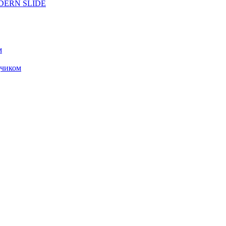
ODERN SLIDE
м
чиком