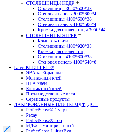
СТОЛЕШНИЦЫ КЕДР
Столешницы 3050*600*38
Стеновая панель 3000*600*4
Столешницы 4100*600*38
Стеновая панель 4100*600*4
Кромка для столешницы 3050*44
СТОЛЕШНИЦЫ ЭГГЕР
Компакт-плита
Столешницы 4100*920*38
Кромка для столешниц
Столешницы 4100*600*38
Стеновая панель 4100*640*8
Клей KLEIBERIT®
ЭВА клей-расплав
Монтажный клей
ПВА-клей
Контактный клей
Производственные клея
Сервисные продукты
ЛАКИРОВАННЫЕ ПЛИТЫ МДФ, ДСП
PerfectSense® Смарт
Рехау
PerfectSense® Топ
МДФ ламинированный
PerfectSense® ФилВуд