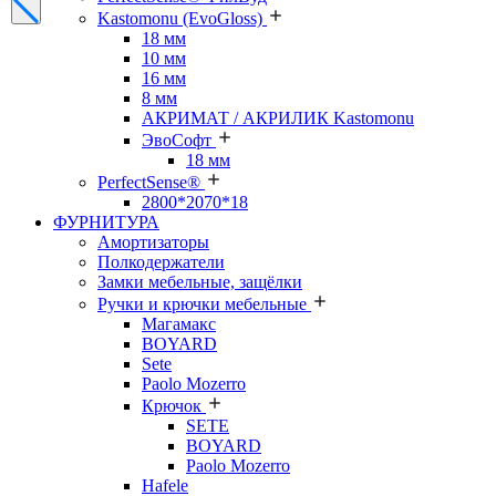
Kastomonu (EvoGloss)
18 мм
10 мм
16 мм
8 мм
АКРИМАТ / АКРИЛИК Kastomonu
ЭвоСофт
18 мм
PerfectSense®
2800*2070*18
ФУРНИТУРА
Амортизаторы
Полкодержатели
Замки мебельные, защёлки
Ручки и крючки мебельные
Магамакс
BOYARD
Sete
Paolo Mozerro
Крючок
SETE
BOYARD
Paolo Mozerro
Hafele