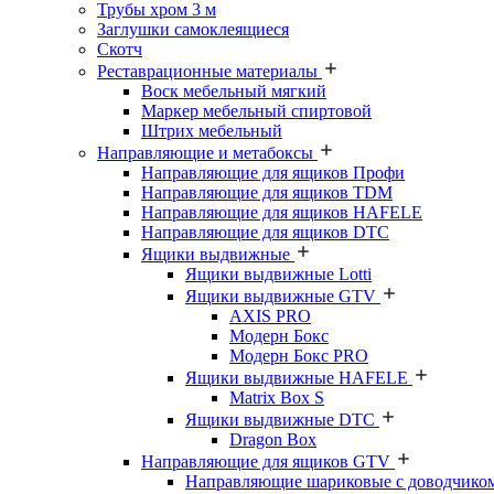
Трубы хром 3 м
Заглушки самоклеящиеся
Скотч
Реставрационные материалы
Воск мебельный мягкий
Маркер мебельный спиртовой
Штрих мебельный
Направляющие и метабоксы
Направляющие для ящиков Профи
Направляющие для ящиков TDM
Направляющие для ящиков HAFELE
Направляющие для ящиков DTC
Ящики выдвижные
Ящики выдвижные Lotti
Ящики выдвижные GTV
AXIS PRO
Модерн Бокс
Модерн Бокс PRO
Ящики выдвижные HAFELE
Matrix Box S
Ящики выдвижные DTC
Dragon Box
Направляющие для ящиков GTV
Направляющие шариковые с доводчико