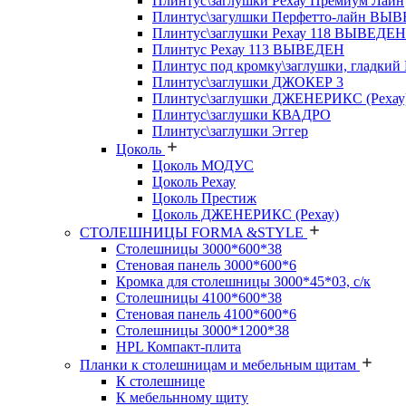
Плинтус\заглушки Рехау Премиум Лайн
Плинтус\загулшки Перфетто-лайн ВЫ
Плинтус\заглушки Рехау 118 ВЫВЕДЕН
Плинтус Рехау 113 ВЫВЕДЕН
Плинтус под кромку\заглушки, гладкий
Плинтус\заглушки ДЖОКЕР 3
Плинтус\заглушки ДЖЕНЕРИКС (Рехау
Плинтус\заглушки КВАДРО
Плинтус\заглушки Эггер
Цоколь
Цоколь МОДУС
Цоколь Рехау
Цоколь Престиж
Цоколь ДЖЕНЕРИКС (Рехау)
СТОЛЕШНИЦЫ FORMA &STYLE
Столешницы 3000*600*38
Стеновая панель 3000*600*6
Кромка для столешницы 3000*45*03, с/к
Столешницы 4100*600*38
Стеновая панель 4100*600*6
Столешницы 3000*1200*38
HPL Компакт-плита
Планки к столешницам и мебельным щитам
К столешнице
К мебельнному щиту