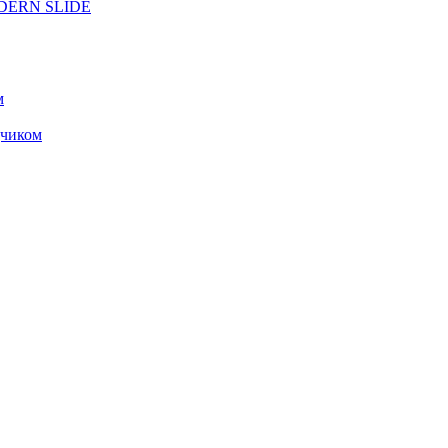
ODERN SLIDE
м
чиком