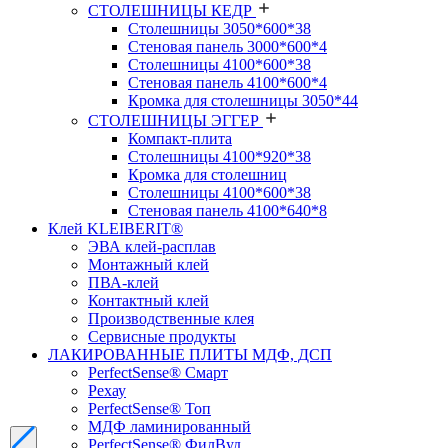
СТОЛЕШНИЦЫ КЕДР
Столешницы 3050*600*38
Стеновая панель 3000*600*4
Столешницы 4100*600*38
Стеновая панель 4100*600*4
Кромка для столешницы 3050*44
СТОЛЕШНИЦЫ ЭГГЕР
Компакт-плита
Столешницы 4100*920*38
Кромка для столешниц
Столешницы 4100*600*38
Стеновая панель 4100*640*8
Клей KLEIBERIT®
ЭВА клей-расплав
Монтажный клей
ПВА-клей
Контактный клей
Производственные клея
Сервисные продукты
ЛАКИРОВАННЫЕ ПЛИТЫ МДФ, ДСП
PerfectSense® Смарт
Рехау
PerfectSense® Топ
МДФ ламинированный
PerfectSense® ФилВуд