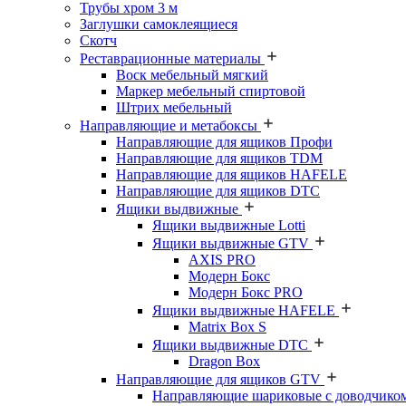
Трубы хром 3 м
Заглушки самоклеящиеся
Скотч
Реставрационные материалы
Воск мебельный мягкий
Маркер мебельный спиртовой
Штрих мебельный
Направляющие и метабоксы
Направляющие для ящиков Профи
Направляющие для ящиков TDM
Направляющие для ящиков HAFELE
Направляющие для ящиков DTC
Ящики выдвижные
Ящики выдвижные Lotti
Ящики выдвижные GTV
AXIS PRO
Модерн Бокс
Модерн Бокс PRO
Ящики выдвижные HAFELE
Matrix Box S
Ящики выдвижные DTC
Dragon Box
Направляющие для ящиков GTV
Направляющие шариковые с доводчико