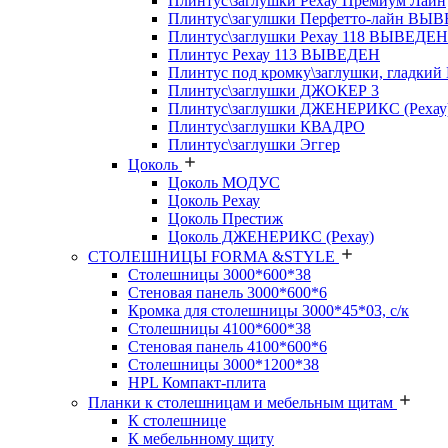
Плинтус\заглушки Рехау Премиум Лайн
Плинтус\загулшки Перфетто-лайн ВЫ
Плинтус\заглушки Рехау 118 ВЫВЕДЕН
Плинтус Рехау 113 ВЫВЕДЕН
Плинтус под кромку\заглушки, гладкий
Плинтус\заглушки ДЖОКЕР 3
Плинтус\заглушки ДЖЕНЕРИКС (Рехау
Плинтус\заглушки КВАДРО
Плинтус\заглушки Эггер
Цоколь
Цоколь МОДУС
Цоколь Рехау
Цоколь Престиж
Цоколь ДЖЕНЕРИКС (Рехау)
СТОЛЕШНИЦЫ FORMA &STYLE
Столешницы 3000*600*38
Стеновая панель 3000*600*6
Кромка для столешницы 3000*45*03, с/к
Столешницы 4100*600*38
Стеновая панель 4100*600*6
Столешницы 3000*1200*38
HPL Компакт-плита
Планки к столешницам и мебельным щитам
К столешнице
К мебельнному щиту