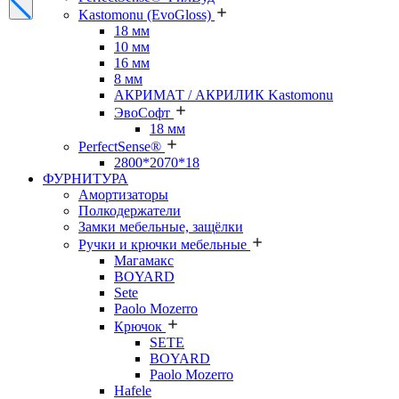
Kastomonu (EvoGloss)
18 мм
10 мм
16 мм
8 мм
АКРИМАТ / АКРИЛИК Kastomonu
ЭвоСофт
18 мм
PerfectSense®
2800*2070*18
ФУРНИТУРА
Амортизаторы
Полкодержатели
Замки мебельные, защёлки
Ручки и крючки мебельные
Магамакс
BOYARD
Sete
Paolo Mozerro
Крючок
SETE
BOYARD
Paolo Mozerro
Hafele