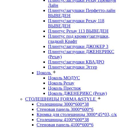
Плинтус\заглушки Рехау Премиум
Лайн
Плинтус\загулшки Перфетто-лайн
ВЫВЕДЕН
Плинтус\заглушки Рехау 118
ВЫВЕДЕН
Плинтус Рехау 113 ВЫВЕДЕН
Плинтус под кромку\заглушки,
гладкий Крафт
Плинтус\заглушки ДЖОКЕР 3
Плинтус\заглушки ДЖЕНЕРИКС
(Рехау)
Плинтус\заглушки КВАДРО
Плинтус\заглушки Эггер
Цоколь
Цоколь МОДУС
Цоколь Рехау
Цоколь Престиж
Цоколь ДЖЕНЕРИКС (Рехау)
СТОЛЕШНИЦЫ FORMA &STYLE
Столешницы 3000*600*38
Стеновая панель 3000*600*6
Кромка для столешницы 3000*45*03, с/к
Столешницы 4100*600*38
Стеновая панель 4100*600*6