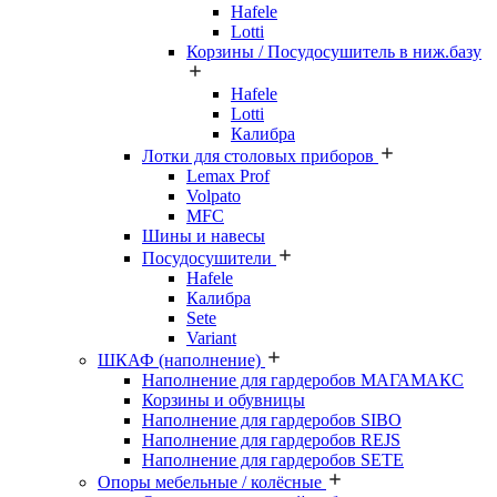
Hafele
Lotti
Корзины / Посудосушитель в ниж.базу
Hafele
Lotti
Калибра
Лотки для столовых приборов
Lemax Prof
Volpato
MFC
Шины и навесы
Посудосушители
Hafele
Калибра
Sete
Variant
ШКАФ (наполнение)
Наполнение для гардеробов МАГАМАКС
Корзины и обувницы
Наполнение для гардеробов SIBO
Наполнение для гардеробов REJS
Наполнение для гардеробов SETE
Опоры мебельные / колёсные