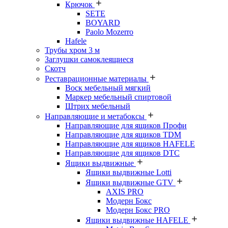
Крючок
SETE
BOYARD
Paolo Mozerro
Hafele
Трубы хром 3 м
Заглушки самоклеящиеся
Скотч
Реставрационные материалы
Воск мебельный мягкий
Маркер мебельный спиртовой
Штрих мебельный
Направляющие и метабоксы
Направляющие для ящиков Профи
Направляющие для ящиков TDM
Направляющие для ящиков HAFELE
Направляющие для ящиков DTC
Ящики выдвижные
Ящики выдвижные Lotti
Ящики выдвижные GTV
AXIS PRO
Модерн Бокс
Модерн Бокс PRO
Ящики выдвижные HAFELE