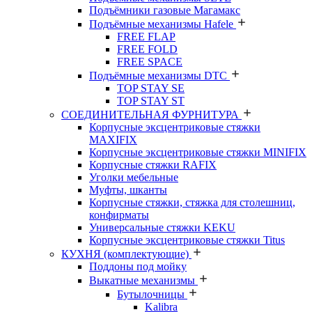
Подъёмники газовые Магамакс
Подъёмные механизмы Hafele
FREE FLAP
FREE FOLD
FREE SPACE
Подъёмные механизмы DTC
TOP STAY SE
TOP STAY ST
СОЕДИНИТЕЛЬНАЯ ФУРНИТУРА
Корпусные эксцентриковые стяжки
MAXIFIX
Корпусные эксцентриковые стяжки MINIFIX
Корпусные стяжки RAFIX
Уголки мебельные
Муфты, шканты
Корпусные стяжки, стяжка для столешниц,
конфирматы
Универсальные стяжки KEKU
Корпусные эксцентриковые стяжки Titus
КУХНЯ (комплектующие)
Поддоны под мойку
Выкатные механизмы
Бутылочницы
Kalibra