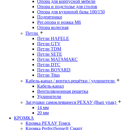
Опора для корпусной мебели
Опора и подстолье для столов
Опора для кухонной базы 100/150
Подпятники
Рег.опора и ножка М6
Опора колесная
Петли
Петли HAFELE
Петли GTV
Петли TDM
Петли SETE
Петли МАГАМАКС
Петли DTC
Петли BOYARD
Петли Titus
Кабель-канал / вентил.решётки / удлинители
Кабель-канал
Вентиляционная решетка
Удлинители
Заглушки самоклеящиеся РЕХАУ (Вып упак)
14 мм
20 мм
КРОМКА
Кромка PЕХАУ Томск
Кромка PerfectSense® Смарт