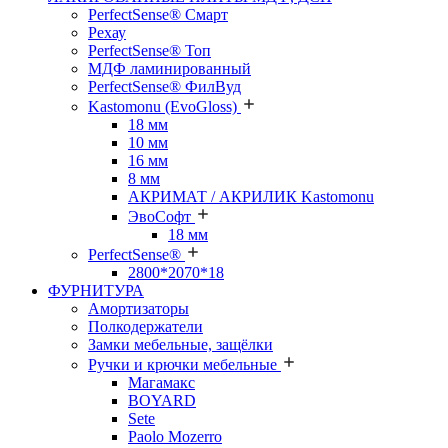
PerfectSense® Смарт
Рехау
PerfectSense® Топ
МДФ ламинированный
PerfectSense® ФилВуд
Kastomonu (EvoGloss)
18 мм
10 мм
16 мм
8 мм
АКРИМАТ / АКРИЛИК Kastomonu
ЭвоСофт
18 мм
PerfectSense®
2800*2070*18
ФУРНИТУРА
Амортизаторы
Полкодержатели
Замки мебельные, защёлки
Ручки и крючки мебельные
Магамакс
BOYARD
Sete
Paolo Mozerro