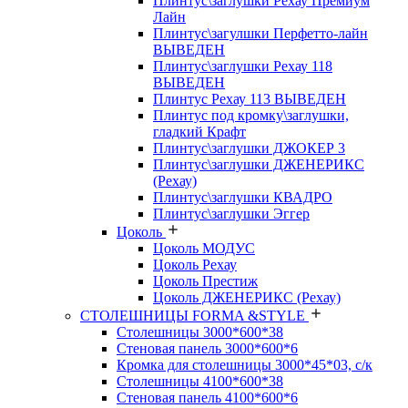
Плинтус\заглушки Рехау Премиум
Лайн
Плинтус\загулшки Перфетто-лайн
ВЫВЕДЕН
Плинтус\заглушки Рехау 118
ВЫВЕДЕН
Плинтус Рехау 113 ВЫВЕДЕН
Плинтус под кромку\заглушки,
гладкий Крафт
Плинтус\заглушки ДЖОКЕР 3
Плинтус\заглушки ДЖЕНЕРИКС
(Рехау)
Плинтус\заглушки КВАДРО
Плинтус\заглушки Эггер
Цоколь
Цоколь МОДУС
Цоколь Рехау
Цоколь Престиж
Цоколь ДЖЕНЕРИКС (Рехау)
СТОЛЕШНИЦЫ FORMA &STYLE
Столешницы 3000*600*38
Стеновая панель 3000*600*6
Кромка для столешницы 3000*45*03, с/к
Столешницы 4100*600*38
Стеновая панель 4100*600*6