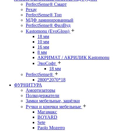
PerfectSense® Смарт
Рехау
PerfectSense® Топ
МДФ ламинированный
PerfectSense® ФилВуд
Kastomonu (EvoGloss)
18 мм
10 мм
16 мм
8 мм
АКРИМАТ / АКРИЛИК Kastomonu
ЭвоСофт
18 мм
PerfectSense®
2800*2070*18
ФУРНИТУРА
Амортизаторы
Полкодержатели
Замки мебельные, защёлки
Ручки и крючки мебельные
Магамакс
BOYARD
Sete
Paolo Mozerro