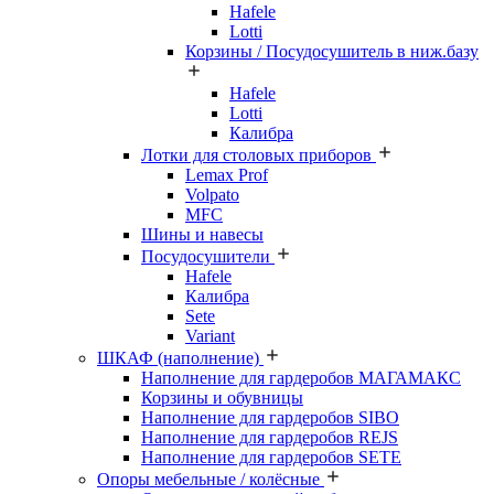
Hafele
Lotti
Корзины / Посудосушитель в ниж.базу
Hafele
Lotti
Калибра
Лотки для столовых приборов
Lemax Prof
Volpato
MFC
Шины и навесы
Посудосушители
Hafele
Калибра
Sete
Variant
ШКАФ (наполнение)
Наполнение для гардеробов МАГАМАКС
Корзины и обувницы
Наполнение для гардеробов SIBO
Наполнение для гардеробов REJS
Наполнение для гардеробов SETE
Опоры мебельные / колёсные