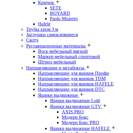
Крючок
SETE
BOYARD
Paolo Mozerro
Hafele
Трубы хром 3 м
Заглушки самоклеящиеся
Скотч
Реставрационные материалы
Воск мебельный мягкий
Маркер мебельный спиртовой
Штрих мебельный
Направляющие и метабоксы
Направляющие для ящиков Профи
Направляющие для ящиков TDM
Направляющие для ящиков HAFELE
Направляющие для ящиков DTC
Ящики выдвижные
Ящики выдвижные Lotti
Ящики выдвижные GTV
AXIS PRO
Модерн Бокс
Модерн Бокс PRO
Ящики выдвижные HAFELE