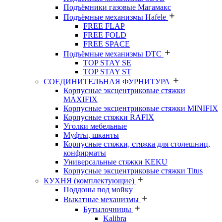
Подъёмники газовые Магамакс
Подъёмные механизмы Hafele
FREE FLAP
FREE FOLD
FREE SPACE
Подъёмные механизмы DTC
TOP STAY SE
TOP STAY ST
СОЕДИНИТЕЛЬНАЯ ФУРНИТУРА
Корпусные эксцентриковые стяжки
MAXIFIX
Корпусные эксцентриковые стяжки MINIFIX
Корпусные стяжки RAFIX
Уголки мебельные
Муфты, шканты
Корпусные стяжки, стяжка для столешниц,
конфирматы
Универсальные стяжки KEKU
Корпусные эксцентриковые стяжки Titus
КУХНЯ (комплектующие)
Поддоны под мойку
Выкатные механизмы
Бутылочницы
Kalibra