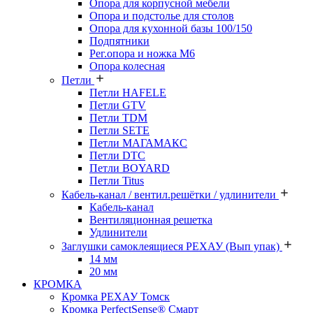
Опора для корпусной мебели
Опора и подстолье для столов
Опора для кухонной базы 100/150
Подпятники
Рег.опора и ножка М6
Опора колесная
Петли
Петли HAFELE
Петли GTV
Петли TDM
Петли SETE
Петли МАГАМАКС
Петли DTC
Петли BOYARD
Петли Titus
Кабель-канал / вентил.решётки / удлинители
Кабель-канал
Вентиляционная решетка
Удлинители
Заглушки самоклеящиеся РЕХАУ (Вып упак)
14 мм
20 мм
КРОМКА
Кромка PЕХАУ Томск
Кромка PerfectSense® Смарт