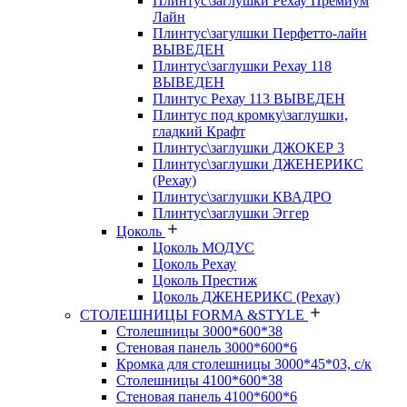
Плинтус\заглушки Рехау Премиум
Лайн
Плинтус\загулшки Перфетто-лайн
ВЫВЕДЕН
Плинтус\заглушки Рехау 118
ВЫВЕДЕН
Плинтус Рехау 113 ВЫВЕДЕН
Плинтус под кромку\заглушки,
гладкий Крафт
Плинтус\заглушки ДЖОКЕР 3
Плинтус\заглушки ДЖЕНЕРИКС
(Рехау)
Плинтус\заглушки КВАДРО
Плинтус\заглушки Эггер
Цоколь
Цоколь МОДУС
Цоколь Рехау
Цоколь Престиж
Цоколь ДЖЕНЕРИКС (Рехау)
СТОЛЕШНИЦЫ FORMA &STYLE
Столешницы 3000*600*38
Стеновая панель 3000*600*6
Кромка для столешницы 3000*45*03, с/к
Столешницы 4100*600*38
Стеновая панель 4100*600*6