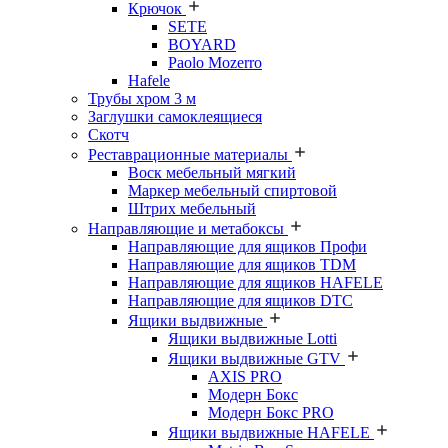
Крючок
SETE
BOYARD
Paolo Mozerro
Hafele
Трубы хром 3 м
Заглушки самоклеящиеся
Скотч
Реставрационные материалы
Воск мебельный мягкий
Маркер мебельный спиртовой
Штрих мебельный
Направляющие и метабоксы
Направляющие для ящиков Профи
Направляющие для ящиков TDM
Направляющие для ящиков HAFELE
Направляющие для ящиков DTC
Ящики выдвижные
Ящики выдвижные Lotti
Ящики выдвижные GTV
AXIS PRO
Модерн Бокс
Модерн Бокс PRO
Ящики выдвижные HAFELE