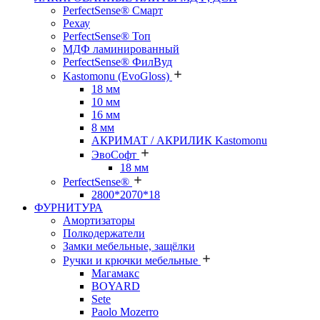
PerfectSense® Смарт
Рехау
PerfectSense® Топ
МДФ ламинированный
PerfectSense® ФилВуд
Kastomonu (EvoGloss)
18 мм
10 мм
16 мм
8 мм
АКРИМАТ / АКРИЛИК Kastomonu
ЭвоСофт
18 мм
PerfectSense®
2800*2070*18
ФУРНИТУРА
Амортизаторы
Полкодержатели
Замки мебельные, защёлки
Ручки и крючки мебельные
Магамакс
BOYARD
Sete
Paolo Mozerro