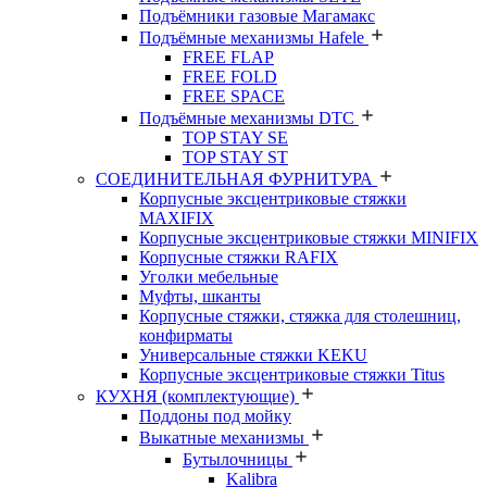
Подъёмники газовые Магамакс
Подъёмные механизмы Hafele
FREE FLAP
FREE FOLD
FREE SPACE
Подъёмные механизмы DTC
TOP STAY SE
TOP STAY ST
СОЕДИНИТЕЛЬНАЯ ФУРНИТУРА
Корпусные эксцентриковые стяжки
MAXIFIX
Корпусные эксцентриковые стяжки MINIFIX
Корпусные стяжки RAFIX
Уголки мебельные
Муфты, шканты
Корпусные стяжки, стяжка для столешниц,
конфирматы
Универсальные стяжки KEKU
Корпусные эксцентриковые стяжки Titus
КУХНЯ (комплектующие)
Поддоны под мойку
Выкатные механизмы
Бутылочницы
Kalibra