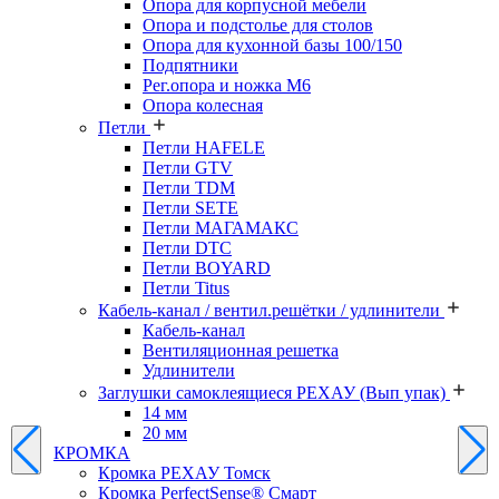
Опора для корпусной мебели
Опора и подстолье для столов
Опора для кухонной базы 100/150
Подпятники
Рег.опора и ножка М6
Опора колесная
Петли
Петли HAFELE
Петли GTV
Петли TDM
Петли SETE
Петли МАГАМАКС
Петли DTC
Петли BOYARD
Петли Titus
Кабель-канал / вентил.решётки / удлинители
Кабель-канал
Вентиляционная решетка
Удлинители
Заглушки самоклеящиеся РЕХАУ (Вып упак)
14 мм
20 мм
КРОМКА
Кромка PЕХАУ Томск
Кромка PerfectSense® Смарт