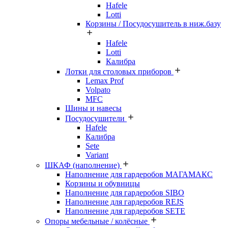
Hafele
Lotti
Корзины / Посудосушитель в ниж.базу
Hafele
Lotti
Калибра
Лотки для столовых приборов
Lemax Prof
Volpato
MFC
Шины и навесы
Посудосушители
Hafele
Калибра
Sete
Variant
ШКАФ (наполнение)
Наполнение для гардеробов МАГАМАКС
Корзины и обувницы
Наполнение для гардеробов SIBO
Наполнение для гардеробов REJS
Наполнение для гардеробов SETE
Опоры мебельные / колёсные