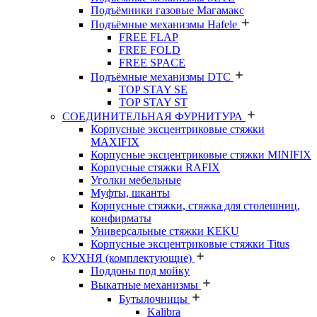
Подъёмники газовые Магамакс
Подъёмные механизмы Hafele
FREE FLAP
FREE FOLD
FREE SPACE
Подъёмные механизмы DTC
TOP STAY SE
TOP STAY ST
СОЕДИНИТЕЛЬНАЯ ФУРНИТУРА
Корпусные эксцентриковые стяжки
MAXIFIX
Корпусные эксцентриковые стяжки MINIFIX
Корпусные стяжки RAFIX
Уголки мебельные
Муфты, шканты
Корпусные стяжки, стяжка для столешниц,
конфирматы
Универсальные стяжки KEKU
Корпусные эксцентриковые стяжки Titus
КУХНЯ (комплектующие)
Поддоны под мойку
Выкатные механизмы
Бутылочницы
Kalibra