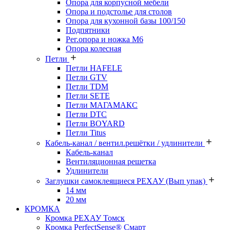
Опора для корпусной мебели
Опора и подстолье для столов
Опора для кухонной базы 100/150
Подпятники
Рег.опора и ножка М6
Опора колесная
Петли
Петли HAFELE
Петли GTV
Петли TDM
Петли SETE
Петли МАГАМАКС
Петли DTC
Петли BOYARD
Петли Titus
Кабель-канал / вентил.решётки / удлинители
Кабель-канал
Вентиляционная решетка
Удлинители
Заглушки самоклеящиеся РЕХАУ (Вып упак)
14 мм
20 мм
КРОМКА
Кромка PЕХАУ Томск
Кромка PerfectSense® Смарт