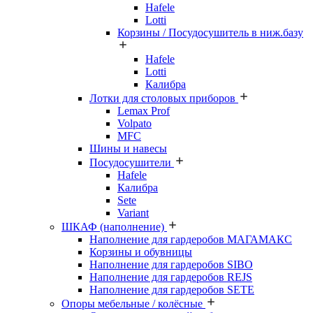
Hafele
Lotti
Корзины / Посудосушитель в ниж.базу
Hafele
Lotti
Калибра
Лотки для столовых приборов
Lemax Prof
Volpato
MFC
Шины и навесы
Посудосушители
Hafele
Калибра
Sete
Variant
ШКАФ (наполнение)
Наполнение для гардеробов МАГАМАКС
Корзины и обувницы
Наполнение для гардеробов SIBO
Наполнение для гардеробов REJS
Наполнение для гардеробов SETE
Опоры мебельные / колёсные