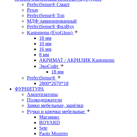
PerfectSense® Смарт
Рехау
PerfectSense® Топ
МДФ ламинированный
PerfectSense® ФилВуд
Kastomonu (EvoGloss)
18 мм
10 мм
16 мм
8 мм
АКРИМАТ / АКРИЛИК Kastomonu
ЭвоСофт
18 мм
PerfectSense®
2800*2070*18
ФУРНИТУРА
Амортизаторы
Полкодержатели
Замки мебельные, защёлки
Ручки и крючки мебельные
Магамакс
BOYARD
Sete
Paolo Mozerro