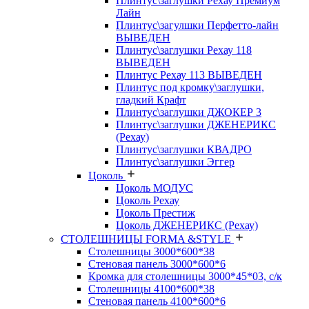
Плинтус\заглушки Рехау Премиум
Лайн
Плинтус\загулшки Перфетто-лайн
ВЫВЕДЕН
Плинтус\заглушки Рехау 118
ВЫВЕДЕН
Плинтус Рехау 113 ВЫВЕДЕН
Плинтус под кромку\заглушки,
гладкий Крафт
Плинтус\заглушки ДЖОКЕР 3
Плинтус\заглушки ДЖЕНЕРИКС
(Рехау)
Плинтус\заглушки КВАДРО
Плинтус\заглушки Эггер
Цоколь
Цоколь МОДУС
Цоколь Рехау
Цоколь Престиж
Цоколь ДЖЕНЕРИКС (Рехау)
СТОЛЕШНИЦЫ FORMA &STYLE
Столешницы 3000*600*38
Стеновая панель 3000*600*6
Кромка для столешницы 3000*45*03, с/к
Столешницы 4100*600*38
Стеновая панель 4100*600*6