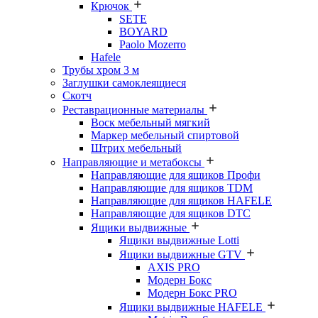
Крючок
SETE
BOYARD
Paolo Mozerro
Hafele
Трубы хром 3 м
Заглушки самоклеящиеся
Скотч
Реставрационные материалы
Воск мебельный мягкий
Маркер мебельный спиртовой
Штрих мебельный
Направляющие и метабоксы
Направляющие для ящиков Профи
Направляющие для ящиков TDM
Направляющие для ящиков HAFELE
Направляющие для ящиков DTC
Ящики выдвижные
Ящики выдвижные Lotti
Ящики выдвижные GTV
AXIS PRO
Модерн Бокс
Модерн Бокс PRO
Ящики выдвижные HAFELE