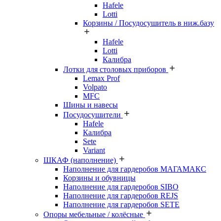
Hafele
Lotti
Корзины / Посудосушитель в ниж.базу
Hafele
Lotti
Калибра
Лотки для столовых приборов
Lemax Prof
Volpato
MFC
Шины и навесы
Посудосушители
Hafele
Калибра
Sete
Variant
ШКАФ (наполнение)
Наполнение для гардеробов МАГАМАКС
Корзины и обувницы
Наполнение для гардеробов SIBO
Наполнение для гардеробов REJS
Наполнение для гардеробов SETE
Опоры мебельные / колёсные