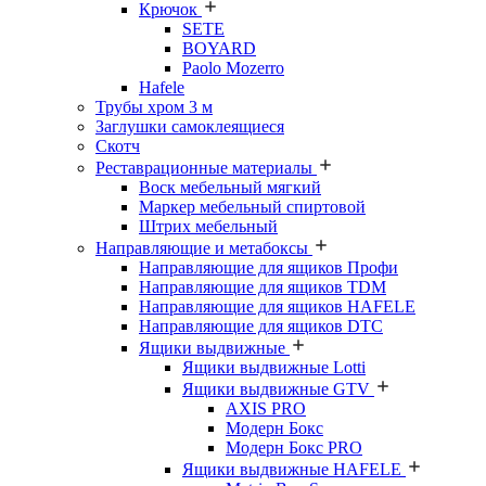
Крючок
SETE
BOYARD
Paolo Mozerro
Hafele
Трубы хром 3 м
Заглушки самоклеящиеся
Скотч
Реставрационные материалы
Воск мебельный мягкий
Маркер мебельный спиртовой
Штрих мебельный
Направляющие и метабоксы
Направляющие для ящиков Профи
Направляющие для ящиков TDM
Направляющие для ящиков HAFELE
Направляющие для ящиков DTC
Ящики выдвижные
Ящики выдвижные Lotti
Ящики выдвижные GTV
AXIS PRO
Модерн Бокс
Модерн Бокс PRO
Ящики выдвижные HAFELE