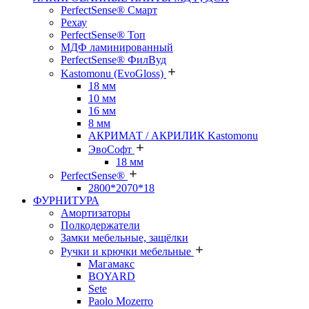
PerfectSense® Смарт
Рехау
PerfectSense® Топ
МДФ ламинированный
PerfectSense® ФилВуд
Kastomonu (EvoGloss)
18 мм
10 мм
16 мм
8 мм
АКРИМАТ / АКРИЛИК Kastomonu
ЭвоСофт
18 мм
PerfectSense®
2800*2070*18
ФУРНИТУРА
Амортизаторы
Полкодержатели
Замки мебельные, защёлки
Ручки и крючки мебельные
Магамакс
BOYARD
Sete
Paolo Mozerro