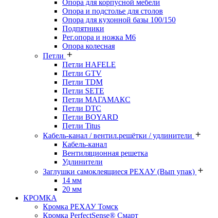
Опора для корпусной мебели
Опора и подстолье для столов
Опора для кухонной базы 100/150
Подпятники
Рег.опора и ножка М6
Опора колесная
Петли
Петли HAFELE
Петли GTV
Петли TDM
Петли SETE
Петли МАГАМАКС
Петли DTC
Петли BOYARD
Петли Titus
Кабель-канал / вентил.решётки / удлинители
Кабель-канал
Вентиляционная решетка
Удлинители
Заглушки самоклеящиеся РЕХАУ (Вып упак)
14 мм
20 мм
КРОМКА
Кромка PЕХАУ Томск
Кромка PerfectSense® Смарт