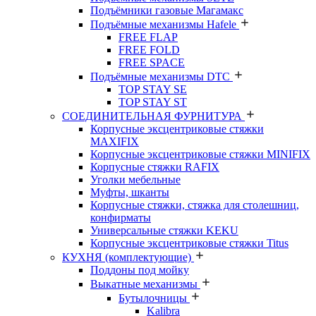
Подъёмники газовые Магамакс
Подъёмные механизмы Hafele
FREE FLAP
FREE FOLD
FREE SPACE
Подъёмные механизмы DTC
TOP STAY SE
TOP STAY ST
СОЕДИНИТЕЛЬНАЯ ФУРНИТУРА
Корпусные эксцентриковые стяжки
MAXIFIX
Корпусные эксцентриковые стяжки MINIFIX
Корпусные стяжки RAFIX
Уголки мебельные
Муфты, шканты
Корпусные стяжки, стяжка для столешниц,
конфирматы
Универсальные стяжки KEKU
Корпусные эксцентриковые стяжки Titus
КУХНЯ (комплектующие)
Поддоны под мойку
Выкатные механизмы
Бутылочницы
Kalibra