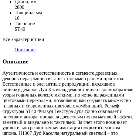
Длина, мм
2800
Толщина, мм
16
Тиснение
ST40
Все характеристики
Описание
Описание
Аутентичность и естественность в сегменте древесных
декоров неразрывно связаны с новыми гранями простоты.
Естественные и элегантные репродукции, входящие в
линейку декоров Дуб Каселла, демонстрируют волнообразные
узоры годичных колец с мягкими, но четко выраженными
цветовыми переходами, позволяющими создавать множество
плавных и современных цветовых комбинаций. Рельеф
структуры ST40 Филвуд Текстура дуба точно совпадает с
рисунком декора, придавая древесным порам матовый эффект,
заметный и визуально и тактильно. За счет этого возникает
удивительно реалистичная имитация покрытого маслом
шпона. H1367 Дуб Каселла натуральный светлый – это