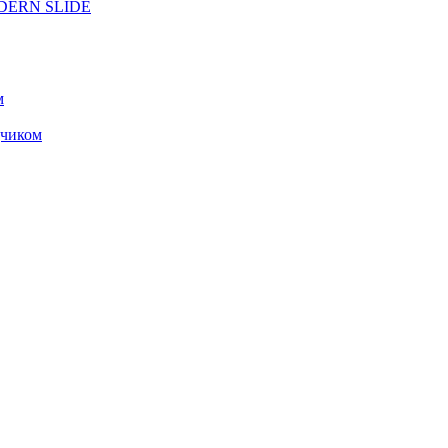
ODERN SLIDE
м
чиком