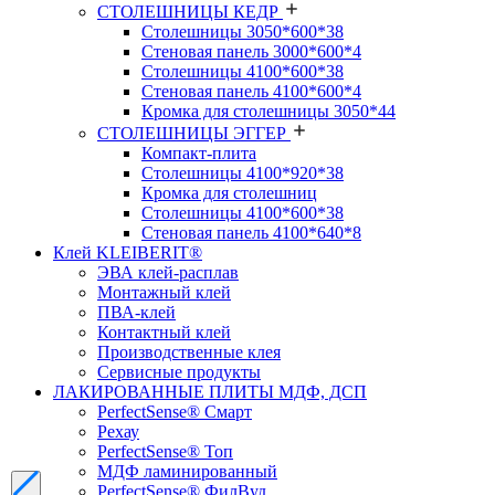
СТОЛЕШНИЦЫ КЕДР
Столешницы 3050*600*38
Стеновая панель 3000*600*4
Столешницы 4100*600*38
Стеновая панель 4100*600*4
Кромка для столешницы 3050*44
СТОЛЕШНИЦЫ ЭГГЕР
Компакт-плита
Столешницы 4100*920*38
Кромка для столешниц
Столешницы 4100*600*38
Стеновая панель 4100*640*8
Клей KLEIBERIT®
ЭВА клей-расплав
Монтажный клей
ПВА-клей
Контактный клей
Производственные клея
Сервисные продукты
ЛАКИРОВАННЫЕ ПЛИТЫ МДФ, ДСП
PerfectSense® Смарт
Рехау
PerfectSense® Топ
МДФ ламинированный
PerfectSense® ФилВуд