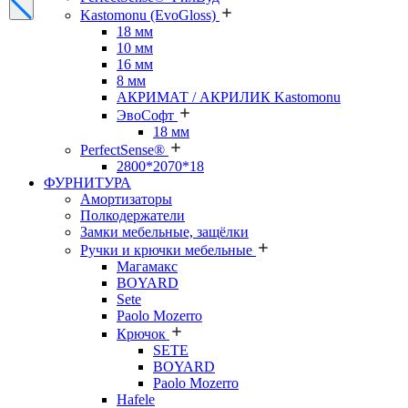
Kastomonu (EvoGloss)
18 мм
10 мм
16 мм
8 мм
АКРИМАТ / АКРИЛИК Kastomonu
ЭвоСофт
18 мм
PerfectSense®
2800*2070*18
ФУРНИТУРА
Амортизаторы
Полкодержатели
Замки мебельные, защёлки
Ручки и крючки мебельные
Магамакс
BOYARD
Sete
Paolo Mozerro
Крючок
SETE
BOYARD
Paolo Mozerro
Hafele