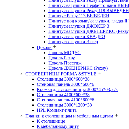
Плинтус\заглушки Рехау Премиум Лайн
Плинтус\загулшки Перфетто-лайн ВЫ
Плинтус\заглушки Рехау 118 ВЫВЕДЕН
Плинтус Рехау 113 ВЫВЕДЕН
Плинтус под кромку\заглушки, гладкий
Плинтус\заглушки ДЖОКЕР 3
Плинтус\заглушки ДЖЕНЕРИКС (Рехау
Плинтус\заглушки КВАДРО
Плинтус\заглушки Эггер
Цоколь
Цоколь МОДУС
Цоколь Рехау
Цоколь Престиж
Цоколь ДЖЕНЕРИКС (Рехау)
СТОЛЕШНИЦЫ FORMA &STYLE
Столешницы 3000*600*38
Стеновая панель 3000*600*6
Кромка для столешницы 3000*45*03, с/к
Столешницы 4100*600*38
Стеновая панель 4100*600*6
Столешницы 3000*1200*38
HPL Компакт-плита
Планки к столешницам и мебельным щитам
К столешнице
К мебельнному щиту