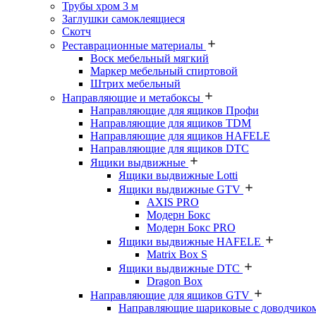
Трубы хром 3 м
Заглушки самоклеящиеся
Скотч
Реставрационные материалы
Воск мебельный мягкий
Маркер мебельный спиртовой
Штрих мебельный
Направляющие и метабоксы
Направляющие для ящиков Профи
Направляющие для ящиков TDM
Направляющие для ящиков HAFELE
Направляющие для ящиков DTC
Ящики выдвижные
Ящики выдвижные Lotti
Ящики выдвижные GTV
AXIS PRO
Модерн Бокс
Модерн Бокс PRO
Ящики выдвижные HAFELE
Matrix Box S
Ящики выдвижные DTC
Dragon Box
Направляющие для ящиков GTV
Направляющие шариковые с доводчико