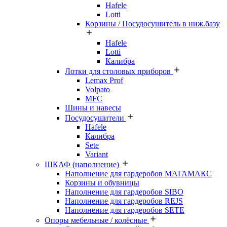
Hafele
Lotti
Корзины / Посудосушитель в ниж.базу
Hafele
Lotti
Калибра
Лотки для столовых приборов
Lemax Prof
Volpato
MFC
Шины и навесы
Посудосушители
Hafele
Калибра
Sete
Variant
ШКАФ (наполнение)
Наполнение для гардеробов МАГАМАКС
Корзины и обувницы
Наполнение для гардеробов SIBO
Наполнение для гардеробов REJS
Наполнение для гардеробов SETE
Опоры мебельные / колёсные