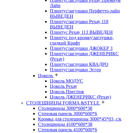
Плинтус\заглушки Рехау Премиум
Лайн
Плинтус\загулшки Перфетто-лайн
ВЫВЕДЕН
Плинтус\заглушки Рехау 118
ВЫВЕДЕН
Плинтус Рехау 113 ВЫВЕДЕН
Плинтус под кромку\заглушки,
гладкий Крафт
Плинтус\заглушки ДЖОКЕР 3
Плинтус\заглушки ДЖЕНЕРИКС
(Рехау)
Плинтус\заглушки КВАДРО
Плинтус\заглушки Эггер
Цоколь
Цоколь МОДУС
Цоколь Рехау
Цоколь Престиж
Цоколь ДЖЕНЕРИКС (Рехау)
СТОЛЕШНИЦЫ FORMA &STYLE
Столешницы 3000*600*38
Стеновая панель 3000*600*6
Кромка для столешницы 3000*45*03, с/к
Столешницы 4100*600*38
Стеновая панель 4100*600*6