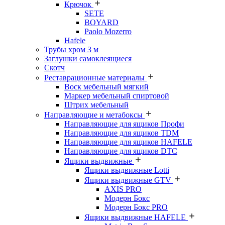
Крючок
SETE
BOYARD
Paolo Mozerro
Hafele
Трубы хром 3 м
Заглушки самоклеящиеся
Скотч
Реставрационные материалы
Воск мебельный мягкий
Маркер мебельный спиртовой
Штрих мебельный
Направляющие и метабоксы
Направляющие для ящиков Профи
Направляющие для ящиков TDM
Направляющие для ящиков HAFELE
Направляющие для ящиков DTC
Ящики выдвижные
Ящики выдвижные Lotti
Ящики выдвижные GTV
AXIS PRO
Модерн Бокс
Модерн Бокс PRO
Ящики выдвижные HAFELE