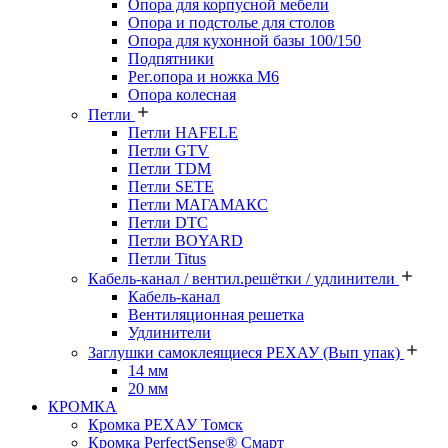
Опора для корпусной мебели
Опора и подстолье для столов
Опора для кухонной базы 100/150
Подпятники
Рег.опора и ножка М6
Опора колесная
Петли
Петли HAFELE
Петли GTV
Петли TDM
Петли SETE
Петли МАГАМАКС
Петли DTC
Петли BOYARD
Петли Titus
Кабель-канал / вентил.решётки / удлинители
Кабель-канал
Вентиляционная решетка
Удлинители
Заглушки самоклеящиеся РЕХАУ (Вып упак)
14 мм
20 мм
КРОМКА
Кромка PЕХАУ Томск
Кромка PerfectSense® Смарт