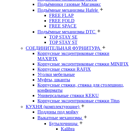
Подъёмники газовые Магамакс
Подъёмные механизмы Hafele
FREE FLAP
FREE FOLD
FREE SPACE
Подъёмные механизмы DTC
TOP STAY SE
TOP STAY ST
СОЕДИНИТЕЛЬНАЯ ФУРНИТУРА
Корпусные эксцентриковые стяжки
MAXIFIX
Корпусные эксцентриковые стяжки MINIFIX
Корпусные стяжки RAFIX
Уголки мебельные
Муфты, шканты
Корпусные стяжки, стяжка для столешниц,
конфирматы
Универсальные стяжки KEKU
Корпусные эксцентриковые стяжки Titus
КУХНЯ (комплектующие)
Поддоны под мойку
Выкатные механизмы
Бутылочницы
Kalibra