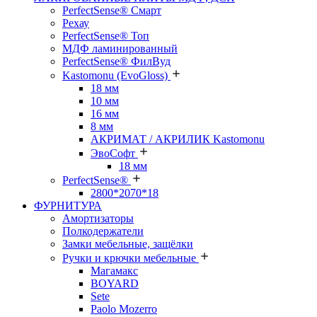
PerfectSense® Смарт
Рехау
PerfectSense® Топ
МДФ ламинированный
PerfectSense® ФилВуд
Kastomonu (EvoGloss)
18 мм
10 мм
16 мм
8 мм
АКРИМАТ / АКРИЛИК Kastomonu
ЭвоСофт
18 мм
PerfectSense®
2800*2070*18
ФУРНИТУРА
Амортизаторы
Полкодержатели
Замки мебельные, защёлки
Ручки и крючки мебельные
Магамакс
BOYARD
Sete
Paolo Mozerro