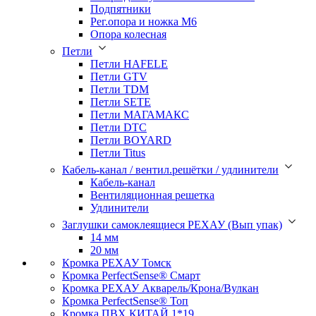
Подпятники
Рег.опора и ножка М6
Опора колесная
Петли
Петли HAFELE
Петли GTV
Петли TDM
Петли SETE
Петли МАГАМАКС
Петли DTC
Петли BOYARD
Петли Titus
Кабель-канал / вентил.решётки / удлинители
Кабель-канал
Вентиляционная решетка
Удлинители
Заглушки самоклеящиеся РЕХАУ (Вып упак)
14 мм
20 мм
Кромка PЕХАУ Томск
Кромка PerfectSense® Смарт
Кромка PЕХАУ Акварель/Крона/Вулкан
Кромка PerfectSense® Топ
Кромка ПВХ КИТАЙ 1*19