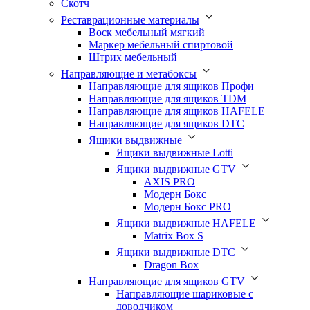
Скотч
Реставрационные материалы
Воск мебельный мягкий
Маркер мебельный спиртовой
Штрих мебельный
Направляющие и метабоксы
Направляющие для ящиков Профи
Направляющие для ящиков TDM
Направляющие для ящиков HAFELE
Направляющие для ящиков DTC
Ящики выдвижные
Ящики выдвижные Lotti
Ящики выдвижные GTV
AXIS PRO
Модерн Бокс
Модерн Бокс PRO
Ящики выдвижные HAFELE
Matrix Box S
Ящики выдвижные DTC
Dragon Box
Направляющие для ящиков GTV
Направляющие шариковые с
доводчиком