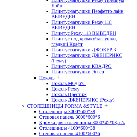
Плинтус\заглушки Рехау Премиум
Лайн
Плинтус\загулшки Перфетто-лайн
ВЫВЕДЕН
Плинтус\заглушки Рехау 118
ВЫВЕДЕН
Плинтус Рехау 113 ВЫВЕДЕН
Плинтус под кромку\заглушки,
гладкий Крафт
Плинтус\заглушки ДЖОКЕР 3
Плинтус\заглушки ДЖЕНЕРИКС
(Рехау)
Плинтус\заглушки КВАДРО
Плинтус\заглушки Эггер
Цоколь
Цоколь МОДУС
Цоколь Рехау
Цоколь Престиж
Цоколь ДЖЕНЕРИКС (Рехау)
СТОЛЕШНИЦЫ FORMA &STYLE
Столешницы 3000*600*38
Стеновая панель 3000*600*6
Кромка для столешницы 3000*45*03, с/к
Столешницы 4100*600*38
Стеновая панель 4100*600*6