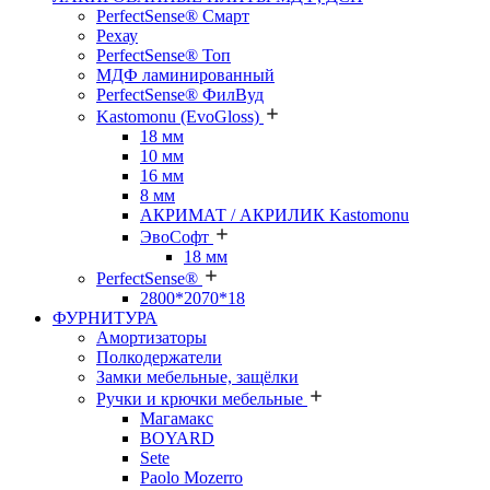
PerfectSense® Смарт
Рехау
PerfectSense® Топ
МДФ ламинированный
PerfectSense® ФилВуд
Kastomonu (EvoGloss)
18 мм
10 мм
16 мм
8 мм
АКРИМАТ / АКРИЛИК Kastomonu
ЭвоСофт
18 мм
PerfectSense®
2800*2070*18
ФУРНИТУРА
Амортизаторы
Полкодержатели
Замки мебельные, защёлки
Ручки и крючки мебельные
Магамакс
BOYARD
Sete
Paolo Mozerro