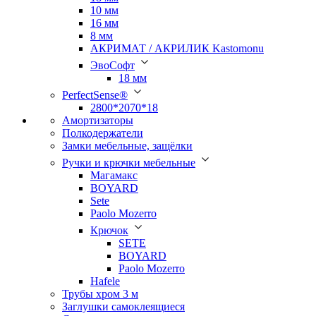
10 мм
16 мм
8 мм
АКРИМАТ / АКРИЛИК Kastomonu
ЭвоСофт
18 мм
PerfectSense®
2800*2070*18
Амортизаторы
Полкодержатели
Замки мебельные, защёлки
Ручки и крючки мебельные
Магамакс
BOYARD
Sete
Paolo Mozerro
Крючок
SETE
BOYARD
Paolo Mozerro
Hafele
Трубы хром 3 м
Заглушки самоклеящиеся