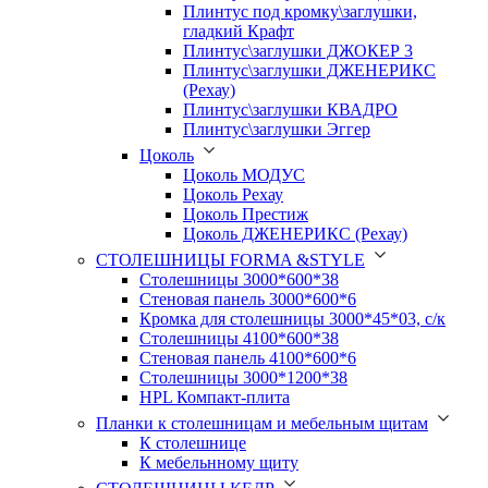
Плинтус под кромку\заглушки,
гладкий Крафт
Плинтус\заглушки ДЖОКЕР 3
Плинтус\заглушки ДЖЕНЕРИКС
(Рехау)
Плинтус\заглушки КВАДРО
Плинтус\заглушки Эггер
Цоколь
Цоколь МОДУС
Цоколь Рехау
Цоколь Престиж
Цоколь ДЖЕНЕРИКС (Рехау)
СТОЛЕШНИЦЫ FORMA &STYLE
Столешницы 3000*600*38
Стеновая панель 3000*600*6
Кромка для столешницы 3000*45*03, с/к
Столешницы 4100*600*38
Стеновая панель 4100*600*6
Столешницы 3000*1200*38
HPL Компакт-плита
Планки к столешницам и мебельным щитам
К столешнице
К мебельнному щиту