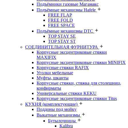
Подъёмники газовые Магамакс
Подъёмные механизмы Hafele
FREE FLAP
FREE FOLD
FREE SPACE
Подъёмные механизмы DTC
TOP STAY SE
TOP STAY ST
СОЕДИНИТЕЛЬНАЯ ФУРНИТУРА
Корпусные эксцентриковые стяжки
MAXIFIX
Корпусные эксцентриковые стяжки MINIFIX
Корпусные стяжки RAFIX
Уголки мебельные
Муфты, шканты
Корпусные стяжки, стяжка для столешниц,
конфирматы
Универсальные стяжки KEKU
Корпусные эксцентриковые стяжки Titus
КУХНЯ (комплектующие)
Поддоны под мойку
Выкатные механизмы
Бутылочницы
Kalibra