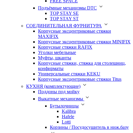
FREE SPACE
Подъёмные механизмы DTC
TOP STAY SE
TOP STAY ST
СОЕДИНИТЕЛЬНАЯ ФУРНИТУРА
Корпусные эксцентриковые стяжки
MAXIFIX
Корпусные эксцентриковые стяжки MINIFIX
Корпусные стяжки RAFIX
Уголки мебельные
Муфты, шканты
Корпусные стяжки, стяжка для столешниц,
конфирматы
Универсальные стяжки KEKU
Корпусные эксцентриковые стяжки Titus
КУХНЯ (комплектующие)
Поддоны под мойку
Выкатные механизмы
Бутылочницы
Kalibra
Hafele
Lotti
Корзины / Посудосушитель в ниж.базу