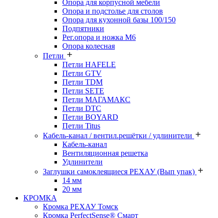
Опора для корпусной мебели
Опора и подстолье для столов
Опора для кухонной базы 100/150
Подпятники
Рег.опора и ножка М6
Опора колесная
Петли
Петли HAFELE
Петли GTV
Петли TDM
Петли SETE
Петли МАГАМАКС
Петли DTC
Петли BOYARD
Петли Titus
Кабель-канал / вентил.решётки / удлинители
Кабель-канал
Вентиляционная решетка
Удлинители
Заглушки самоклеящиеся РЕХАУ (Вып упак)
14 мм
20 мм
КРОМКА
Кромка PЕХАУ Томск
Кромка PerfectSense® Смарт