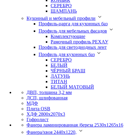
КОНЬЯК
СЕРЕБРО
ШАМПАНЬ
Кухонный и мебельный профили
Профиль-царга для кухонных баз
Профиль для мебельных фасадов
Комплектующие
Рамочный профиль РЕХАУ
Профиль для светодиодных лент
Профиль для кухонных баз
СЕРЕБРО
БЕЛЫЙ
ЧЁРНЫЙ БРАШ
ЛАТУНЬ
ТИТАН
БЕЛЫЙ МАТОВЫЙ
ДВП, толщина 3,2 мм
ДСП, шлифованная
МДФ
Плита OSB
ХДФ 2800х2070х3
Гофролист
Фанера ламинированная /береза 2530х1265х16
Фанера/хвоя 2440х1220,