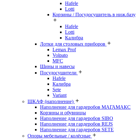
Hafele
Lotti
Корзины / Посудосушитель в ниж.базу
Hafele
Lotti
Калибра
Лотки для столовых приборов
Lemax Prof
Volpato
MFC
Шины и навесы
Посудосушители
Hafele
Калибра
Sete
Variant
ШКАФ (наполнение)
Наполнение для гардеробов МАГАМАКС
Корзины и обувницы
Наполнение для гардеробов SIBO
Наполнение для гардеробов REJS
Наполнение для гардеробов SETE
Опоры мебельные / колёсные