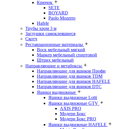
Крючок
SETE
BOYARD
Paolo Mozerro
Hafele
Трубы хром 3 м
Заглушки самоклеящиеся
Скотч
Реставрационные материалы
Воск мебельный мягкий
Маркер мебельный спиртовой
Штрих мебельный
Направляющие и метабоксы
Направляющие для ящиков Профи
Направляющие для ящиков TDM
Направляющие для ящиков HAFELE
Направляющие для ящиков DTC
Ящики выдвижные
Ящики выдвижные Lotti
Ящики выдвижные GTV
AXIS PRO
Модерн Бокс
Модерн Бокс PRO
Ящики выдвижные HAFELE