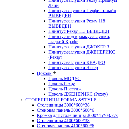
Плинтус\заглушки Рехау Премиум
Лайн
Плинтус\загулшки Перфетто-лайн
ВЫВЕДЕН
Плинтус\заглушки Рехау 118
ВЫВЕДЕН
Плинтус Рехау 113 ВЫВЕДЕН
Плинтус под кромку\заглушки,
гладкий Крафт
Плинтус\заглушки ДЖОКЕР 3
Плинтус\заглушки ДЖЕНЕРИКС
(Рехау)
Плинтус\заглушки КВАДРО
Плинтус\заглушки Эггер
Цоколь
Цоколь МОДУС
Цоколь Рехау
Цоколь Престиж
Цоколь ДЖЕНЕРИКС (Рехау)
СТОЛЕШНИЦЫ FORMA &STYLE
Столешницы 3000*600*38
Стеновая панель 3000*600*6
Кромка для столешницы 3000*45*03, с/к
Столешницы 4100*600*38
Стеновая панель 4100*600*6