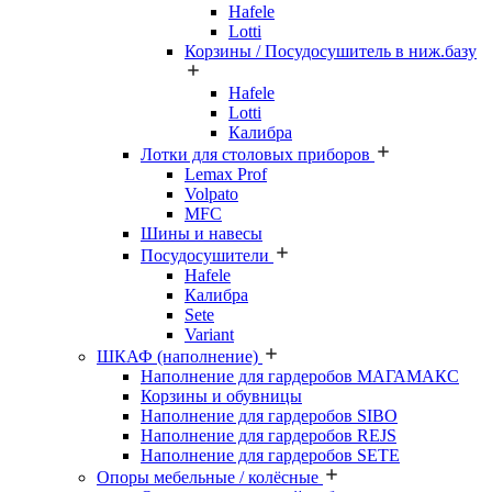
Hafele
Lotti
Корзины / Посудосушитель в ниж.базу
Hafele
Lotti
Калибра
Лотки для столовых приборов
Lemax Prof
Volpato
MFC
Шины и навесы
Посудосушители
Hafele
Калибра
Sete
Variant
ШКАФ (наполнение)
Наполнение для гардеробов МАГАМАКС
Корзины и обувницы
Наполнение для гардеробов SIBO
Наполнение для гардеробов REJS
Наполнение для гардеробов SETE
Опоры мебельные / колёсные