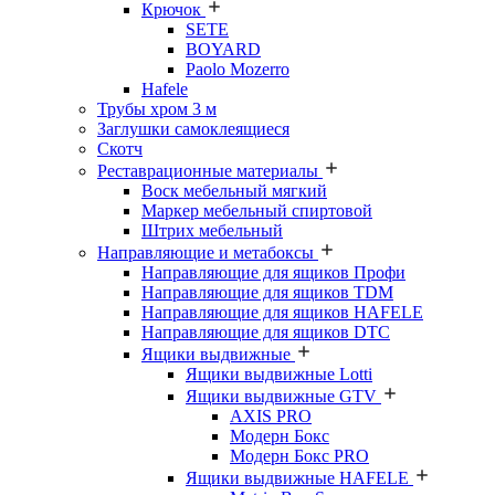
Крючок
SETE
BOYARD
Paolo Mozerro
Hafele
Трубы хром 3 м
Заглушки самоклеящиеся
Скотч
Реставрационные материалы
Воск мебельный мягкий
Маркер мебельный спиртовой
Штрих мебельный
Направляющие и метабоксы
Направляющие для ящиков Профи
Направляющие для ящиков TDM
Направляющие для ящиков HAFELE
Направляющие для ящиков DTC
Ящики выдвижные
Ящики выдвижные Lotti
Ящики выдвижные GTV
AXIS PRO
Модерн Бокс
Модерн Бокс PRO
Ящики выдвижные HAFELE