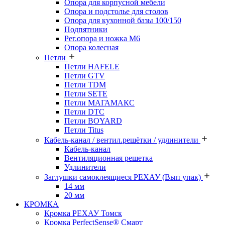
Опора для корпусной мебели
Опора и подстолье для столов
Опора для кухонной базы 100/150
Подпятники
Рег.опора и ножка М6
Опора колесная
Петли
Петли HAFELE
Петли GTV
Петли TDM
Петли SETE
Петли МАГАМАКС
Петли DTC
Петли BOYARD
Петли Titus
Кабель-канал / вентил.решётки / удлинители
Кабель-канал
Вентиляционная решетка
Удлинители
Заглушки самоклеящиеся РЕХАУ (Вып упак)
14 мм
20 мм
КРОМКА
Кромка PЕХАУ Томск
Кромка PerfectSense® Смарт