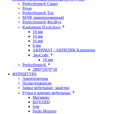
PerfectSense® Смарт
Рехау
PerfectSense® Топ
МДФ ламинированный
PerfectSense® ФилВуд
Kastomonu (EvoGloss)
18 мм
10 мм
16 мм
8 мм
АКРИМАТ / АКРИЛИК Kastomonu
ЭвоСофт
18 мм
PerfectSense®
2800*2070*18
ФУРНИТУРА
Амортизаторы
Полкодержатели
Замки мебельные, защёлки
Ручки и крючки мебельные
Магамакс
BOYARD
Sete
Paolo Mozerro