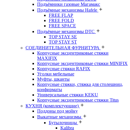
Подъёмники газовые Магамакс
Подъёмные механизмы Hafele
FREE FLAP
FREE FOLD
FREE SPACE
Подъёмные механизмы DTC
TOP STAY SE
TOP STAY ST
СОЕДИНИТЕЛЬНАЯ ФУРНИТУРА
Корпусные эксцентриковые стяжки
MAXIFIX
Корпусные эксцентриковые стяжки MINIFIX
Корпусные стяжки RAFIX
Уголки мебельные
Муфты, шканты
Корпусные стяжки, стяжка для столешниц,
конфирматы
Универсальные стяжки KEKU
Корпусные эксцентриковые стяжки Titus
КУХНЯ (комплектующие)
Поддоны под мойку
Выкатные механизмы
Бутылочницы
Kalibra