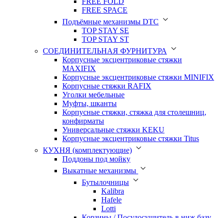
FREE FOLD
FREE SPACE
Подъёмные механизмы DTC
TOP STAY SE
TOP STAY ST
СОЕДИНИТЕЛЬНАЯ ФУРНИТУРА
Корпусные эксцентриковые стяжки
MAXIFIX
Корпусные эксцентриковые стяжки MINIFIX
Корпусные стяжки RAFIX
Уголки мебельные
Муфты, шканты
Корпусные стяжки, стяжка для столешниц,
конфирматы
Универсальные стяжки KEKU
Корпусные эксцентриковые стяжки Titus
КУХНЯ (комплектующие)
Поддоны под мойку
Выкатные механизмы
Бутылочницы
Kalibra
Hafele
Lotti
Корзины / Посудосушитель в ниж.базу