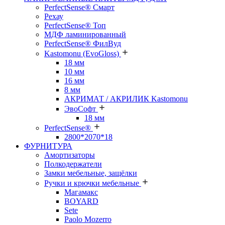
PerfectSense® Смарт
Рехау
PerfectSense® Топ
МДФ ламинированный
PerfectSense® ФилВуд
Kastomonu (EvoGloss)
18 мм
10 мм
16 мм
8 мм
АКРИМАТ / АКРИЛИК Kastomonu
ЭвоСофт
18 мм
PerfectSense®
2800*2070*18
ФУРНИТУРА
Амортизаторы
Полкодержатели
Замки мебельные, защёлки
Ручки и крючки мебельные
Магамакс
BOYARD
Sete
Paolo Mozerro