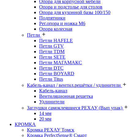
Опора для корпусной мебели
Опора и подстолье для столов
Опора для кухонной базы 100/150
Подпятники
Рег.опора и ножка М6
Опора колесная
Петли
Петли HAFELE
Петли GTV
Петли TDM
Петли SETE
Петли МАГАМАКС
Петли DTC
Петли BOYARD
Петли Titus
Кабель-канал / вентил.решётки / удлинители
Кабель-канал
Вентиляционная решетка
Удлинители
Заглушки самоклеящиеся РЕХАУ (Вып упак)
14 мм
20 мм
КРОМКА
Кромка PЕХАУ Томск
Кромка PerfectSense® Смарт