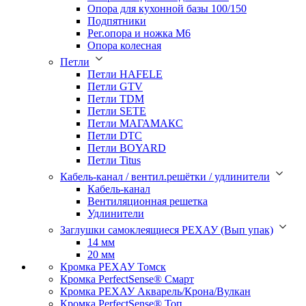
Опора для кухонной базы 100/150
Подпятники
Рег.опора и ножка М6
Опора колесная
Петли
Петли HAFELE
Петли GTV
Петли TDM
Петли SETE
Петли МАГАМАКС
Петли DTC
Петли BOYARD
Петли Titus
Кабель-канал / вентил.решётки / удлинители
Кабель-канал
Вентиляционная решетка
Удлинители
Заглушки самоклеящиеся РЕХАУ (Вып упак)
14 мм
20 мм
Кромка PЕХАУ Томск
Кромка PerfectSense® Смарт
Кромка PЕХАУ Акварель/Крона/Вулкан
Кромка PerfectSense® Топ