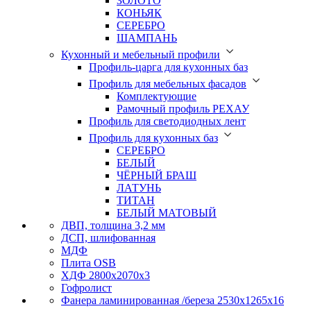
ЗОЛОТО
КОНЬЯК
СЕРЕБРО
ШАМПАНЬ
Кухонный и мебельный профили
Профиль-царга для кухонных баз
Профиль для мебельных фасадов
Комплектующие
Рамочный профиль РЕХАУ
Профиль для светодиодных лент
Профиль для кухонных баз
СЕРЕБРО
БЕЛЫЙ
ЧЁРНЫЙ БРАШ
ЛАТУНЬ
ТИТАН
БЕЛЫЙ МАТОВЫЙ
ДВП, толщина 3,2 мм
ДСП, шлифованная
МДФ
Плита OSB
ХДФ 2800х2070х3
Гофролист
Фанера ламинированная /береза 2530х1265х16