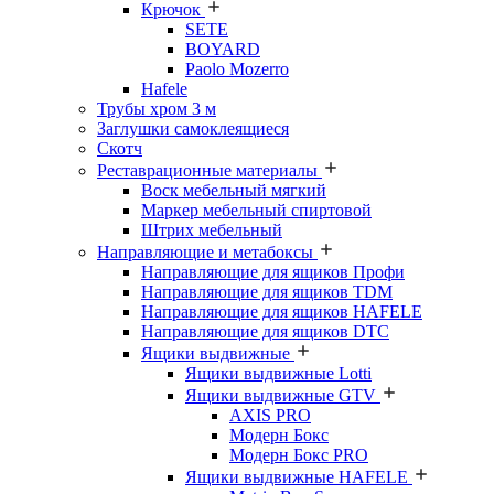
Крючок
SETE
BOYARD
Paolo Mozerro
Hafele
Трубы хром 3 м
Заглушки самоклеящиеся
Скотч
Реставрационные материалы
Воск мебельный мягкий
Маркер мебельный спиртовой
Штрих мебельный
Направляющие и метабоксы
Направляющие для ящиков Профи
Направляющие для ящиков TDM
Направляющие для ящиков HAFELE
Направляющие для ящиков DTC
Ящики выдвижные
Ящики выдвижные Lotti
Ящики выдвижные GTV
AXIS PRO
Модерн Бокс
Модерн Бокс PRO
Ящики выдвижные HAFELE