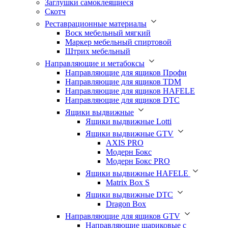
Заглушки самоклеящиеся
Скотч
Реставрационные материалы
Воск мебельный мягкий
Маркер мебельный спиртовой
Штрих мебельный
Направляющие и метабоксы
Направляющие для ящиков Профи
Направляющие для ящиков TDM
Направляющие для ящиков HAFELE
Направляющие для ящиков DTC
Ящики выдвижные
Ящики выдвижные Lotti
Ящики выдвижные GTV
AXIS PRO
Модерн Бокс
Модерн Бокс PRO
Ящики выдвижные HAFELE
Matrix Box S
Ящики выдвижные DTC
Dragon Box
Направляющие для ящиков GTV
Направляющие шариковые с