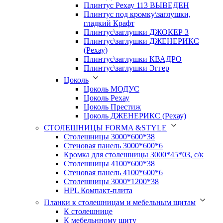
Плинтус Рехау 113 ВЫВЕДЕН
Плинтус под кромку\заглушки,
гладкий Крафт
Плинтус\заглушки ДЖОКЕР 3
Плинтус\заглушки ДЖЕНЕРИКС
(Рехау)
Плинтус\заглушки КВАДРО
Плинтус\заглушки Эггер
Цоколь
Цоколь МОДУС
Цоколь Рехау
Цоколь Престиж
Цоколь ДЖЕНЕРИКС (Рехау)
СТОЛЕШНИЦЫ FORMA &STYLE
Столешницы 3000*600*38
Стеновая панель 3000*600*6
Кромка для столешницы 3000*45*03, с/к
Столешницы 4100*600*38
Стеновая панель 4100*600*6
Столешницы 3000*1200*38
HPL Компакт-плита
Планки к столешницам и мебельным щитам
К столешнице
К мебельнному щиту