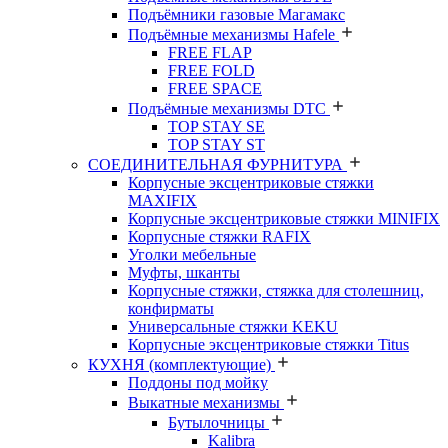
Подъёмники газовые Магамакс
Подъёмные механизмы Hafele
FREE FLAP
FREE FOLD
FREE SPACE
Подъёмные механизмы DTC
TOP STAY SE
TOP STAY ST
СОЕДИНИТЕЛЬНАЯ ФУРНИТУРА
Корпусные эксцентриковые стяжки
MAXIFIX
Корпусные эксцентриковые стяжки MINIFIX
Корпусные стяжки RAFIX
Уголки мебельные
Муфты, шканты
Корпусные стяжки, стяжка для столешниц,
конфирматы
Универсальные стяжки KEKU
Корпусные эксцентриковые стяжки Titus
КУХНЯ (комплектующие)
Поддоны под мойку
Выкатные механизмы
Бутылочницы
Kalibra