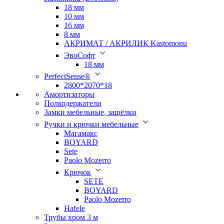
18 мм
10 мм
16 мм
8 мм
АКРИМАТ / АКРИЛИК Kastomonu
ЭвоСофт
18 мм
PerfectSense®
2800*2070*18
Амортизаторы
Полкодержатели
Замки мебельные, защёлки
Ручки и крючки мебельные
Магамакс
BOYARD
Sete
Paolo Mozerro
Крючок
SETE
BOYARD
Paolo Mozerro
Hafele
Трубы хром 3 м