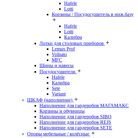
Hafele
Lotti
Корзины / Посудосушитель в ниж.базу
Hafele
Lotti
Калибра
Лотки для столовых приборов
Lemax Prof
Volpato
MFC
Шины и навесы
Посудосушители
Hafele
Калибра
Sete
Variant
ШКАФ (наполнение)
Наполнение для гардеробов МАГАМАКС
Корзины и обувницы
Наполнение для гардеробов SIBO
Наполнение для гардеробов REJS
Наполнение для гардеробов SETE
Опоры мебельные / колёсные