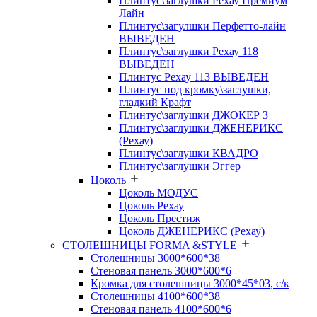
Плинтус\заглушки Рехау Премиум
Лайн
Плинтус\загулшки Перфетто-лайн
ВЫВЕДЕН
Плинтус\заглушки Рехау 118
ВЫВЕДЕН
Плинтус Рехау 113 ВЫВЕДЕН
Плинтус под кромку\заглушки,
гладкий Крафт
Плинтус\заглушки ДЖОКЕР 3
Плинтус\заглушки ДЖЕНЕРИКС
(Рехау)
Плинтус\заглушки КВАДРО
Плинтус\заглушки Эггер
Цоколь
Цоколь МОДУС
Цоколь Рехау
Цоколь Престиж
Цоколь ДЖЕНЕРИКС (Рехау)
СТОЛЕШНИЦЫ FORMA &STYLE
Столешницы 3000*600*38
Стеновая панель 3000*600*6
Кромка для столешницы 3000*45*03, с/к
Столешницы 4100*600*38
Стеновая панель 4100*600*6