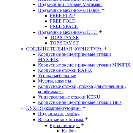
Подъёмники газовые Магамакс
Подъёмные механизмы Hafele
FREE FLAP
FREE FOLD
FREE SPACE
Подъёмные механизмы DTC
TOP STAY SE
TOP STAY ST
СОЕДИНИТЕЛЬНАЯ ФУРНИТУРА
Корпусные эксцентриковые стяжки
MAXIFIX
Корпусные эксцентриковые стяжки MINIFIX
Корпусные стяжки RAFIX
Уголки мебельные
Муфты, шканты
Корпусные стяжки, стяжка для столешниц,
конфирматы
Универсальные стяжки KEKU
Корпусные эксцентриковые стяжки Titus
КУХНЯ (комплектующие)
Поддоны под мойку
Выкатные механизмы
Бутылочницы
Kalibra