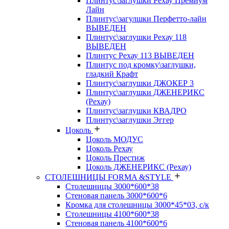
Плинтус\заглушки Рехау Премиум
Лайн
Плинтус\загулшки Перфетто-лайн
ВЫВЕДЕН
Плинтус\заглушки Рехау 118
ВЫВЕДЕН
Плинтус Рехау 113 ВЫВЕДЕН
Плинтус под кромку\заглушки,
гладкий Крафт
Плинтус\заглушки ДЖОКЕР 3
Плинтус\заглушки ДЖЕНЕРИКС
(Рехау)
Плинтус\заглушки КВАДРО
Плинтус\заглушки Эггер
Цоколь
Цоколь МОДУС
Цоколь Рехау
Цоколь Престиж
Цоколь ДЖЕНЕРИКС (Рехау)
СТОЛЕШНИЦЫ FORMA &STYLE
Столешницы 3000*600*38
Стеновая панель 3000*600*6
Кромка для столешницы 3000*45*03, с/к
Столешницы 4100*600*38
Стеновая панель 4100*600*6