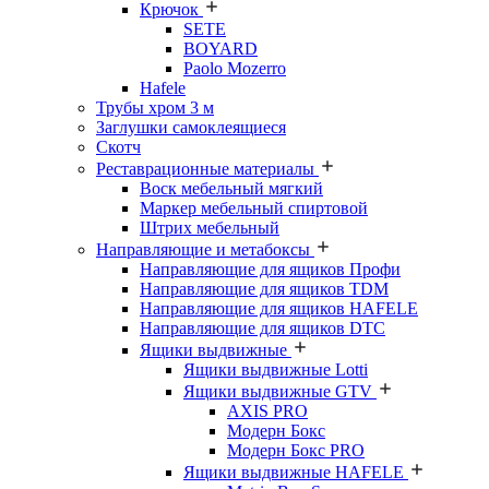
Крючок
SETE
BOYARD
Paolo Mozerro
Hafele
Трубы хром 3 м
Заглушки самоклеящиеся
Скотч
Реставрационные материалы
Воск мебельный мягкий
Маркер мебельный спиртовой
Штрих мебельный
Направляющие и метабоксы
Направляющие для ящиков Профи
Направляющие для ящиков TDM
Направляющие для ящиков HAFELE
Направляющие для ящиков DTC
Ящики выдвижные
Ящики выдвижные Lotti
Ящики выдвижные GTV
AXIS PRO
Модерн Бокс
Модерн Бокс PRO
Ящики выдвижные HAFELE