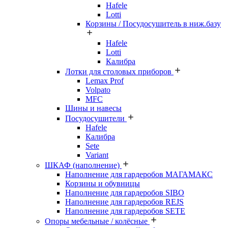
Hafele
Lotti
Корзины / Посудосушитель в ниж.базу
Hafele
Lotti
Калибра
Лотки для столовых приборов
Lemax Prof
Volpato
MFC
Шины и навесы
Посудосушители
Hafele
Калибра
Sete
Variant
ШКАФ (наполнение)
Наполнение для гардеробов МАГАМАКС
Корзины и обувницы
Наполнение для гардеробов SIBO
Наполнение для гардеробов REJS
Наполнение для гардеробов SETE
Опоры мебельные / колёсные