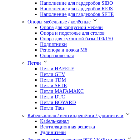
Наполнение для гардеробов SIBO
Наполнение для гардеробов REJS
Наполнение для гардеробов SETE
Опоры мебельные / колёсные
Опора для корпусной мебели
Опора и подстолье для столов
Опора для кухонной базы 100/150
Подпятники
Рег.опора и ножка М6
Опора колесная
Петли
Петли HAFELE
Петли GTV
Петли TDM
Петли SETE
Петли МАГАМАКС
Петли DTC
Петли BOYARD
Петли Titus
Кабель-канал / вентил.решётки / удлинители
Кабель-канал
Вентиляционная решетка
Удлинители
Заглушки самоклеящиеся РЕХАУ (Вып упак)