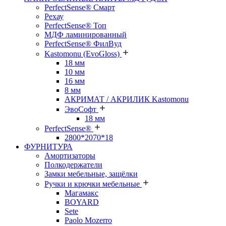
PerfectSense® Смарт
Рехау
PerfectSense® Топ
МДФ ламинированный
PerfectSense® ФилВуд
Kastomonu (EvoGloss)
18 мм
10 мм
16 мм
8 мм
АКРИМАТ / АКРИЛИК Kastomonu
ЭвоСофт
18 мм
PerfectSense®
2800*2070*18
ФУРНИТУРА
Амортизаторы
Полкодержатели
Замки мебельные, защёлки
Ручки и крючки мебельные
Магамакс
BOYARD
Sete
Paolo Mozerro