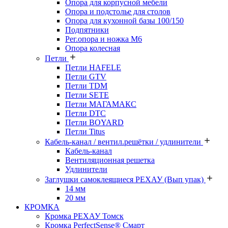
Опора для корпусной мебели
Опора и подстолье для столов
Опора для кухонной базы 100/150
Подпятники
Рег.опора и ножка М6
Опора колесная
Петли
Петли HAFELE
Петли GTV
Петли TDM
Петли SETE
Петли МАГАМАКС
Петли DTC
Петли BOYARD
Петли Titus
Кабель-канал / вентил.решётки / удлинители
Кабель-канал
Вентиляционная решетка
Удлинители
Заглушки самоклеящиеся РЕХАУ (Вып упак)
14 мм
20 мм
КРОМКА
Кромка PЕХАУ Томск
Кромка PerfectSense® Смарт