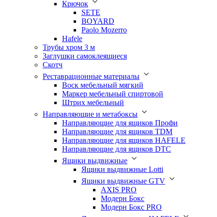
Крючок
SETE
BOYARD
Paolo Mozerro
Hafele
Трубы хром 3 м
Заглушки самоклеящиеся
Скотч
Реставрационные материалы
Воск мебельный мягкий
Маркер мебельный спиртовой
Штрих мебельный
Направляющие и метабоксы
Направляющие для ящиков Профи
Направляющие для ящиков TDM
Направляющие для ящиков HAFELE
Направляющие для ящиков DTC
Ящики выдвижные
Ящики выдвижные Lotti
Ящики выдвижные GTV
AXIS PRO
Модерн Бокс
Модерн Бокс PRO