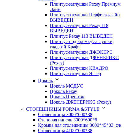
Плинтус\заглушки Рехау Премиум
Лайн
Плинтус\загулшки Перфетто-лайн
ВЫВЕДЕН
Плинтус\заглушки Рехау 118
ВЫВЕДЕН
Плинтус Рехау 113 ВЫВЕДЕН
Плинтус под кромку\заглушки,
гладкий Крафт
Плинтус\заглушки ДЖОКЕР 3
Плинтус\заглушки ДЖЕНЕРИКС
(Рехау)
Плинтус\заглушки КВАДРО
Плинтус\заглушки Эггер
Цоколь
Цоколь МОДУС
Цоколь Рехау
Цоколь Престиж
Цоколь ДЖЕНЕРИКС (Рехау)
СТОЛЕШНИЦЫ FORMA &STYLE
Столешницы 3000*600*38
Стеновая панель 3000*600*6
Кромка для столешницы 3000*45*03, с/к
Столешницы 4100*600*38