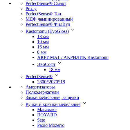
PerfectSense® Смарт
Рехау
PerfectSense® Топ
МДФ ламинированный
PerfectSense® ФилВуд
Kastomonu (EvoGloss)
18 мм
10 мм
16 мм
8 мм
АКРИМАТ / АКРИЛИК Kastomonu
ЭвоСофт
18 мм
PerfectSense®
2800*2070*18
Амортизаторы
Полкодержатели
Замки мебельные, защёлки
Ручки и крючки мебельные
Магамакс
BOYARD
Sete
Paolo Mozerro