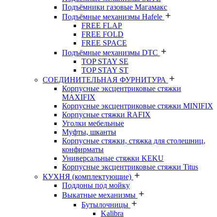
Подъёмники газовые Магамакс
Подъёмные механизмы Hafele
FREE FLAP
FREE FOLD
FREE SPACE
Подъёмные механизмы DTC
TOP STAY SE
TOP STAY ST
СОЕДИНИТЕЛЬНАЯ ФУРНИТУРА
Корпусные эксцентриковые стяжки
MAXIFIX
Корпусные эксцентриковые стяжки MINIFIX
Корпусные стяжки RAFIX
Уголки мебельные
Муфты, шканты
Корпусные стяжки, стяжка для столешниц,
конфирматы
Универсальные стяжки KEKU
Корпусные эксцентриковые стяжки Titus
КУХНЯ (комплектующие)
Поддоны под мойку
Выкатные механизмы
Бутылочницы
Kalibra