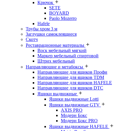
Крючок
SETE
BOYARD
Paolo Mozerro
Hafele
Трубы хром 3 м
Заглушки самоклеящиеся
Скотч
Реставрационные материалы
Воск мебельный мягкий
Маркер мебельный спиртовой
Штрих мебельный
Направляющие и метабоксы
Направляющие для ящиков Профи
Направляющие для ящиков TDM
Направляющие для ящиков HAFELE
Направляющие для ящиков DTC
Ящики выдвижные
Ящики выдвижные Lotti
Ящики выдвижные GTV
AXIS PRO
Модерн Бокс
Модерн Бокс PRO
Ящики выдвижные HAFELE