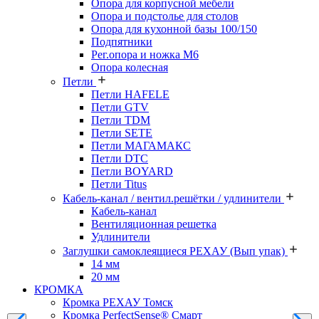
Опора для корпусной мебели
Опора и подстолье для столов
Опора для кухонной базы 100/150
Подпятники
Рег.опора и ножка М6
Опора колесная
Петли
Петли HAFELE
Петли GTV
Петли TDM
Петли SETE
Петли МАГАМАКС
Петли DTC
Петли BOYARD
Петли Titus
Кабель-канал / вентил.решётки / удлинители
Кабель-канал
Вентиляционная решетка
Удлинители
Заглушки самоклеящиеся РЕХАУ (Вып упак)
14 мм
20 мм
КРОМКА
Кромка PЕХАУ Томск
Кромка PerfectSense® Смарт