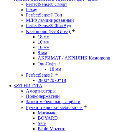
PerfectSense® Смарт
Рехау
PerfectSense® Топ
МДФ ламинированный
PerfectSense® ФилВуд
Kastomonu (EvoGloss)
18 мм
10 мм
16 мм
8 мм
АКРИМАТ / АКРИЛИК Kastomonu
ЭвоСофт
18 мм
PerfectSense®
2800*2070*18
ФУРНИТУРА
Амортизаторы
Полкодержатели
Замки мебельные, защёлки
Ручки и крючки мебельные
Магамакс
BOYARD
Sete
Paolo Mozerro