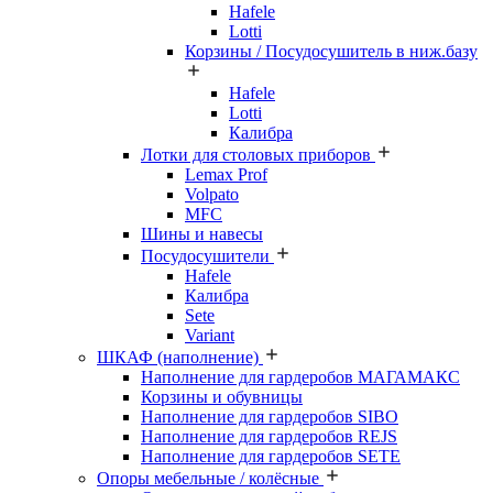
Hafele
Lotti
Корзины / Посудосушитель в ниж.базу
Hafele
Lotti
Калибра
Лотки для столовых приборов
Lemax Prof
Volpato
MFC
Шины и навесы
Посудосушители
Hafele
Калибра
Sete
Variant
ШКАФ (наполнение)
Наполнение для гардеробов МАГАМАКС
Корзины и обувницы
Наполнение для гардеробов SIBO
Наполнение для гардеробов REJS
Наполнение для гардеробов SETE
Опоры мебельные / колёсные