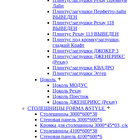
Плинтус\заглушки Рехау Премиум
Лайн
Плинтус\загулшки Перфетто-лайн
ВЫВЕДЕН
Плинтус\заглушки Рехау 118
ВЫВЕДЕН
Плинтус Рехау 113 ВЫВЕДЕН
Плинтус под кромку\заглушки,
гладкий Крафт
Плинтус\заглушки ДЖОКЕР 3
Плинтус\заглушки ДЖЕНЕРИКС
(Рехау)
Плинтус\заглушки КВАДРО
Плинтус\заглушки Эггер
Цоколь
Цоколь МОДУС
Цоколь Рехау
Цоколь Престиж
Цоколь ДЖЕНЕРИКС (Рехау)
СТОЛЕШНИЦЫ FORMA &STYLE
Столешницы 3000*600*38
Стеновая панель 3000*600*6
Кромка для столешницы 3000*45*03, с/к
Столешницы 4100*600*38
Стеновая панель 4100*600*6