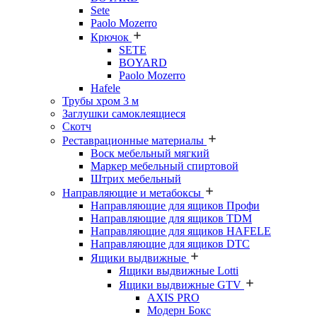
Sete
Paolo Mozerro
Крючок
SETE
BOYARD
Paolo Mozerro
Hafele
Трубы хром 3 м
Заглушки самоклеящиеся
Скотч
Реставрационные материалы
Воск мебельный мягкий
Маркер мебельный спиртовой
Штрих мебельный
Направляющие и метабоксы
Направляющие для ящиков Профи
Направляющие для ящиков TDM
Направляющие для ящиков HAFELE
Направляющие для ящиков DTC
Ящики выдвижные
Ящики выдвижные Lotti
Ящики выдвижные GTV
AXIS PRO
Модерн Бокс