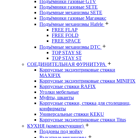
Подъёмники газовые GTV
Подъёмники газовые SETE
Подъемные механизмы SETE
Подъёмники газовые Магамакс
Подъёмные механизмы Hafele
FREE FLAP
FREE FOLD
FREE SPACE
Подъёмные механизмы DTC
TOP STAY SE
TOP STAY ST
СОЕДИНИТЕЛЬНАЯ ФУРНИТУРА
Корпусные эксцентриковые стяжки
MAXIFIX
Корпусные эксцентриковые стяжки MINIFIX
Корпусные стяжки RAFIX
Уголки мебельные
Муфты, шканты
Корпусные стяжки, стяжка для столешниц,
конфирматы
Универсальные стяжки KEKU
Корпусные эксцентриковые стяжки Titus
КУХНЯ (комплектующие)
Поддоны под мойку
Выкатные механизмы