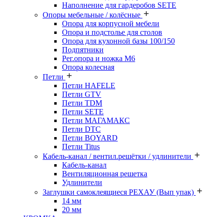
Наполнение для гардеробов SETE
Опоры мебельные / колёсные
Опора для корпусной мебели
Опора и подстолье для столов
Опора для кухонной базы 100/150
Подпятники
Рег.опора и ножка М6
Опора колесная
Петли
Петли HAFELE
Петли GTV
Петли TDM
Петли SETE
Петли МАГАМАКС
Петли DTC
Петли BOYARD
Петли Titus
Кабель-канал / вентил.решётки / удлинители
Кабель-канал
Вентиляционная решетка
Удлинители
Заглушки самоклеящиеся РЕХАУ (Вып упак)
14 мм
20 мм