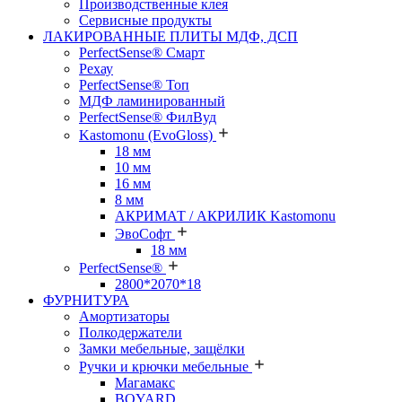
Производственные клея
Сервисные продукты
ЛАКИРОВАННЫЕ ПЛИТЫ МДФ, ДСП
PerfectSense® Смарт
Рехау
PerfectSense® Топ
МДФ ламинированный
PerfectSense® ФилВуд
Kastomonu (EvoGloss)
18 мм
10 мм
16 мм
8 мм
АКРИМАТ / АКРИЛИК Kastomonu
ЭвоСофт
18 мм
PerfectSense®
2800*2070*18
ФУРНИТУРА
Амортизаторы
Полкодержатели
Замки мебельные, защёлки
Ручки и крючки мебельные
Магамакс
BOYARD