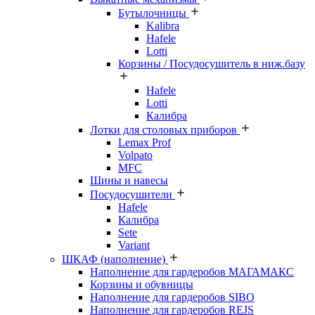
Бутылочницы
Kalibra
Hafele
Lotti
Корзины / Посудосушитель в ниж.базу
Hafele
Lotti
Калибра
Лотки для столовых приборов
Lemax Prof
Volpato
MFC
Шины и навесы
Посудосушители
Hafele
Калибра
Sete
Variant
ШКАФ (наполнение)
Наполнение для гардеробов МАГАМАКС
Корзины и обувницы
Наполнение для гардеробов SIBO
Наполнение для гардеробов REJS