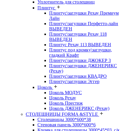
Уплотнитель для столешниц
Плинтус
Плинтус\заглушки Рехау Премиум
Лайн
Плинтус\загулшки Перфетто-лайн
ВЫВЕДЕН
Плинтус\заглушки Рехау 118
ВЫВЕДЕН
Плинтус Рехау 113 ВЫВЕДЕН
Плинтус под кромку\заглушки,
гладкий Крафт
Плинтус\заглушки ДЖОКЕР 3
Плинтус\заглушки ДЖЕНЕРИКС
(Рехау)
Плинтус\заглушки КВАДРО
Плинтус\заглушки Эггер
Цоколь
Цоколь МОДУС
Цоколь Рехау
Цоколь Престиж
Цоколь ДЖЕНЕРИКС (Рехау)
СТОЛЕШНИЦЫ FORMA &STYLE
Столешницы 3000*600*38
Стеновая панель 3000*600*6
Кромка для столешницы 3000*45*03, с/к