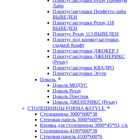
Плинтус\заглушки Рехау Премиум
Лайн
Плинтус\загулшки Перфетто-лайн
ВЫВЕДЕН
Плинтус\заглушки Рехау 118
ВЫВЕДЕН
Плинтус Рехау 113 ВЫВЕДЕН
Плинтус под кромку\заглушки,
гладкий Крафт
Плинтус\заглушки ДЖОКЕР 3
Плинтус\заглушки ДЖЕНЕРИКС
(Рехау)
Плинтус\заглушки КВАДРО
Плинтус\заглушки Эггер
Цоколь
Цоколь МОДУС
Цоколь Рехау
Цоколь Престиж
Цоколь ДЖЕНЕРИКС (Рехау)
СТОЛЕШНИЦЫ FORMA &STYLE
Столешницы 3000*600*38
Стеновая панель 3000*600*6
Кромка для столешницы 3000*45*03, с/к
Столешницы 4100*600*38
Стеновая панель 4100*600*6