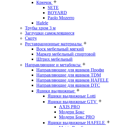
Крючок
SETE
BOYARD
Paolo Mozerro
Hafele
Трубы хром 3 м
Заглушки самоклеящиеся
Скотч
Реставрационные материалы
Воск мебельный мягкий
Маркер мебельный спиртовой
Штрих мебельный
Направляющие и метабоксы
Направляющие для ящиков Профи
Направляющие для ящиков TDM
Направляющие для ящиков HAFELE
Направляющие для ящиков DTC
Ящики выдвижные
Ящики выдвижные Lotti
Ящики выдвижные GTV
AXIS PRO
Модерн Бокс
Модерн Бокс PRO
Ящики выдвижные HAFELE