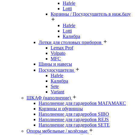
Hafele
Lotti
Корзины / Посудосушитель в ниж.базу
Hafele
Lotti
Калибра
Лотки для столовых приборов
Lemax Prof
Volpato
MFC
Шины и навесы
Посудосушители
Hafele
Калибра
Sete
Variant
ШКАФ (наполнение)
Наполнение для гардеробов МАГАМАКС
Корзины и обувницы
Наполнение для гардеробов SIBO
Наполнение для гардеробов REJS
Наполнение для гардеробов SETE
Опоры мебельные / колёсные