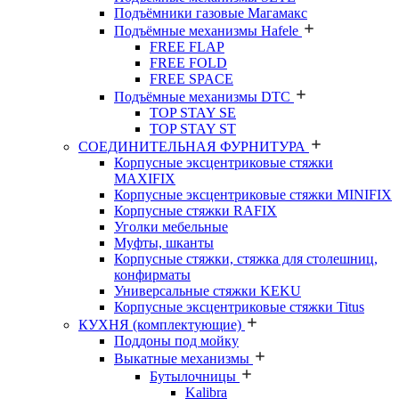
Подъёмники газовые Магамакс
Подъёмные механизмы Hafele
FREE FLAP
FREE FOLD
FREE SPACE
Подъёмные механизмы DTC
TOP STAY SE
TOP STAY ST
СОЕДИНИТЕЛЬНАЯ ФУРНИТУРА
Корпусные эксцентриковые стяжки
MAXIFIX
Корпусные эксцентриковые стяжки MINIFIX
Корпусные стяжки RAFIX
Уголки мебельные
Муфты, шканты
Корпусные стяжки, стяжка для столешниц,
конфирматы
Универсальные стяжки KEKU
Корпусные эксцентриковые стяжки Titus
КУХНЯ (комплектующие)
Поддоны под мойку
Выкатные механизмы
Бутылочницы
Kalibra