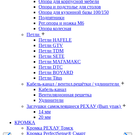
Опора для корпусной мебели
Опора и подстолье для столов
Опора для кухонной базы 100/150
Подпятники
Рег.опора и ножка М6
Опора колесная
Петли
Петли HAFELE
Петли GTV
Петли TDM
Петли SETE
Петли МАГАМАКС
Петли DTC
Петли BOYARD
Петли Titus
Кабель-канал / вентил.решётки / удлинители
Кабель-канал
Вентиляционная решетка
Удлинители
Заглушки самоклеящиеся РЕХАУ (Вып упак)
14 мм
20 мм
КРОМКА
Кромка PЕХАУ Томск
Кромка PerfectSense® Смарт