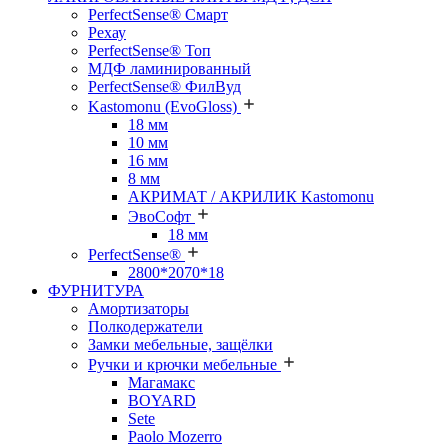
PerfectSense® Смарт
Рехау
PerfectSense® Топ
МДФ ламинированный
PerfectSense® ФилВуд
Kastomonu (EvoGloss)
18 мм
10 мм
16 мм
8 мм
АКРИМАТ / АКРИЛИК Kastomonu
ЭвоСофт
18 мм
PerfectSense®
2800*2070*18
ФУРНИТУРА
Амортизаторы
Полкодержатели
Замки мебельные, защёлки
Ручки и крючки мебельные
Магамакс
BOYARD
Sete
Paolo Mozerro