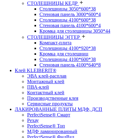
СТОЛЕШНИЦЫ КЕДР
Столешницы 3050*600*38
Стеновая панель 3000*600*4
Столешницы 4100*600*38
Стеновая панель 4100*600*4
Кромка для столешницы 3050*44
СТОЛЕШНИЦЫ ЭГГЕР
Компакт-плита
Столешницы 4100*920*38
Кромка для столешниц
Столешницы 4100*600*38
Стеновая панель 4100*640*8
Клей KLEIBERIT®
ЭВА клей-расплав
Монтажный клей
ПВА-клей
Контактный клей
Производственные клея
Сервисные продукты
ЛАКИРОВАННЫЕ ПЛИТЫ МДФ, ДСП
PerfectSense® Смарт
Рехау
PerfectSense® Топ
МДФ ламинированный
PerfectSense® ФилВуд