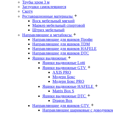
Трубы хром 3 м
Заглушки самоклеящиеся
Скотч
Реставрационные материалы
Воск мебельный мягкий
Маркер мебельный спиртовой
Штрих мебельный
Направляющие и метабоксы
Направляющие для ящиков Профи
Направляющие для ящиков TDM
Направляющие для ящиков HAFELE
Направляющие для ящиков DTC
Ящики выдвижные
Ящики выдвижные Lotti
Ящики выдвижные GTV
AXIS PRO
Модерн Бокс
Модерн Бокс PRO
Ящики выдвижные HAFELE
Matrix Box S
Ящики выдвижные DTC
Dragon Box
Направляющие для ящиков GTV
Направляющие шариковые с доводчико