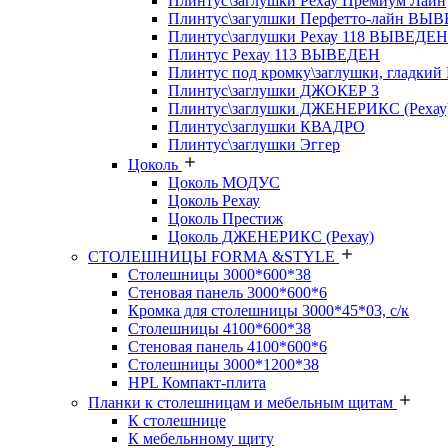
Плинтус\заглушки Рехау Премиум Лайн
Плинтус\загулшки Перфетто-лайн ВЫ
Плинтус\заглушки Рехау 118 ВЫВЕДЕН
Плинтус Рехау 113 ВЫВЕДЕН
Плинтус под кромку\заглушки, гладкий
Плинтус\заглушки ДЖОКЕР 3
Плинтус\заглушки ДЖЕНЕРИКС (Рехау
Плинтус\заглушки КВАДРО
Плинтус\заглушки Эггер
Цоколь
Цоколь МОДУС
Цоколь Рехау
Цоколь Престиж
Цоколь ДЖЕНЕРИКС (Рехау)
СТОЛЕШНИЦЫ FORMA &STYLE
Столешницы 3000*600*38
Стеновая панель 3000*600*6
Кромка для столешницы 3000*45*03, с/к
Столешницы 4100*600*38
Стеновая панель 4100*600*6
Столешницы 3000*1200*38
HPL Компакт-плита
Планки к столешницам и мебельным щитам
К столешнице
К мебельнному щиту