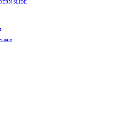
ODERN SLIDE
м
чиком