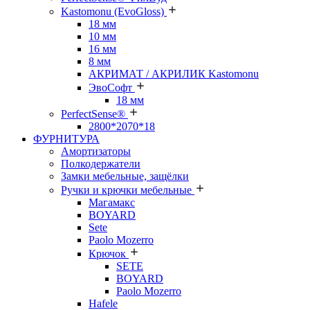
Kastomonu (EvoGloss)
18 мм
10 мм
16 мм
8 мм
АКРИМАТ / АКРИЛИК Kastomonu
ЭвоСофт
18 мм
PerfectSense®
2800*2070*18
ФУРНИТУРА
Амортизаторы
Полкодержатели
Замки мебельные, защёлки
Ручки и крючки мебельные
Магамакс
BOYARD
Sete
Paolo Mozerro
Крючок
SETE
BOYARD
Paolo Mozerro
Hafele