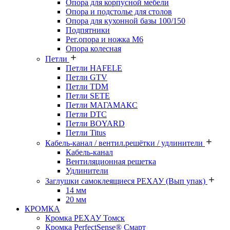
Опора для корпусной мебели
Опора и подстолье для столов
Опора для кухонной базы 100/150
Подпятники
Рег.опора и ножка М6
Опора колесная
Петли
Петли HAFELE
Петли GTV
Петли TDM
Петли SETE
Петли МАГАМАКС
Петли DTC
Петли BOYARD
Петли Titus
Кабель-канал / вентил.решётки / удлинители
Кабель-канал
Вентиляционная решетка
Удлинители
Заглушки самоклеящиеся РЕХАУ (Вып упак)
14 мм
20 мм
КРОМКА
Кромка PЕХАУ Томск
Кромка PerfectSense® Смарт