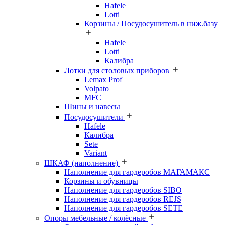
Hafele
Lotti
Корзины / Посудосушитель в ниж.базу
Hafele
Lotti
Калибра
Лотки для столовых приборов
Lemax Prof
Volpato
MFC
Шины и навесы
Посудосушители
Hafele
Калибра
Sete
Variant
ШКАФ (наполнение)
Наполнение для гардеробов МАГАМАКС
Корзины и обувницы
Наполнение для гардеробов SIBO
Наполнение для гардеробов REJS
Наполнение для гардеробов SETE
Опоры мебельные / колёсные