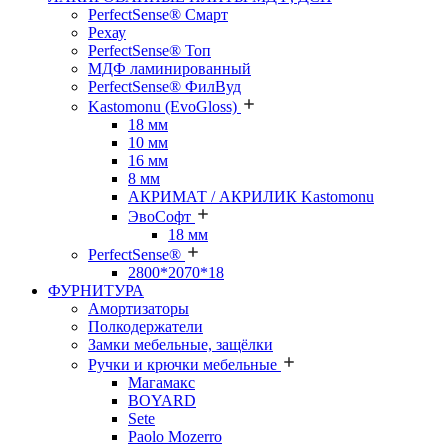
PerfectSense® Смарт
Рехау
PerfectSense® Топ
МДФ ламинированный
PerfectSense® ФилВуд
Kastomonu (EvoGloss)
18 мм
10 мм
16 мм
8 мм
АКРИМАТ / АКРИЛИК Kastomonu
ЭвоСофт
18 мм
PerfectSense®
2800*2070*18
ФУРНИТУРА
Амортизаторы
Полкодержатели
Замки мебельные, защёлки
Ручки и крючки мебельные
Магамакс
BOYARD
Sete
Paolo Mozerro