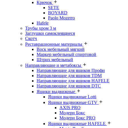
Крючок
SETE
BOYARD
Paolo Mozerro
Hafele
Трубы хром 3 м
Заглушки самоклеящиеся
Скотч
Реставрационные материалы
Воск мебельный мягкий
Маркер мебельный спиртовой
Штрих мебельный
Направляющие и метабоксы
Направляющие для ящиков Профи
Направляющие для ящиков TDM
Направляющие для ящиков HAFELE
Направляющие для ящиков DTC
Ящики выдвижные
Ящики выдвижные Lotti
Ящики выдвижные GTV
AXIS PRO
Модерн Бокс
Модерн Бокс PRO
Ящики выдвижные HAFELE