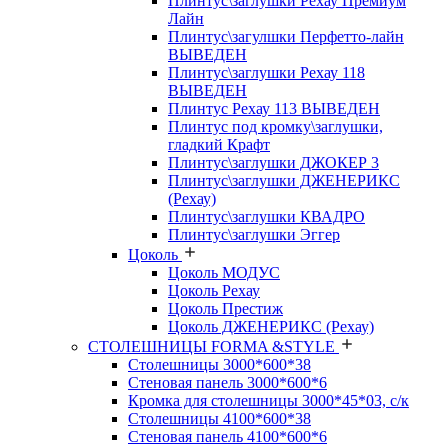
Плинтус\заглушки Рехау Премиум
Лайн
Плинтус\загулшки Перфетто-лайн
ВЫВЕДЕН
Плинтус\заглушки Рехау 118
ВЫВЕДЕН
Плинтус Рехау 113 ВЫВЕДЕН
Плинтус под кромку\заглушки,
гладкий Крафт
Плинтус\заглушки ДЖОКЕР 3
Плинтус\заглушки ДЖЕНЕРИКС
(Рехау)
Плинтус\заглушки КВАДРО
Плинтус\заглушки Эггер
Цоколь
Цоколь МОДУС
Цоколь Рехау
Цоколь Престиж
Цоколь ДЖЕНЕРИКС (Рехау)
СТОЛЕШНИЦЫ FORMA &STYLE
Столешницы 3000*600*38
Стеновая панель 3000*600*6
Кромка для столешницы 3000*45*03, с/к
Столешницы 4100*600*38
Стеновая панель 4100*600*6