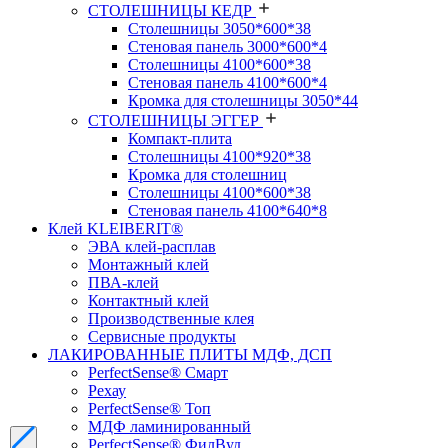
СТОЛЕШНИЦЫ КЕДР
Столешницы 3050*600*38
Стеновая панель 3000*600*4
Столешницы 4100*600*38
Стеновая панель 4100*600*4
Кромка для столешницы 3050*44
СТОЛЕШНИЦЫ ЭГГЕР
Компакт-плита
Столешницы 4100*920*38
Кромка для столешниц
Столешницы 4100*600*38
Стеновая панель 4100*640*8
Клей KLEIBERIT®
ЭВА клей-расплав
Монтажный клей
ПВА-клей
Контактный клей
Производственные клея
Сервисные продукты
ЛАКИРОВАННЫЕ ПЛИТЫ МДФ, ДСП
PerfectSense® Смарт
Рехау
PerfectSense® Топ
МДФ ламинированный
PerfectSense® ФилВуд