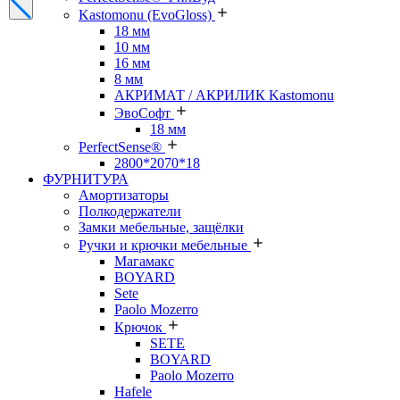
Kastomonu (EvoGloss)
18 мм
10 мм
16 мм
8 мм
АКРИМАТ / АКРИЛИК Kastomonu
ЭвоСофт
18 мм
PerfectSense®
2800*2070*18
ФУРНИТУРА
Амортизаторы
Полкодержатели
Замки мебельные, защёлки
Ручки и крючки мебельные
Магамакс
BOYARD
Sete
Paolo Mozerro
Крючок
SETE
BOYARD
Paolo Mozerro
Hafele