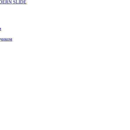
ODERN SLIDE
м
чиком