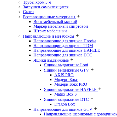
Трубы хром 3 м
Заглушки самоклеящиеся
Скотч
Реставрационные материалы
Воск мебельный мягкий
Маркер мебельный спиртовой
Штрих мебельный
Направляющие и метабоксы
Направляющие для ящиков Профи
Направляющие для ящиков TDM
Направляющие для ящиков HAFELE
Направляющие для ящиков DTC
Ящики выдвижные
Ящики выдвижные Lotti
Ящики выдвижные GTV
AXIS PRO
Модерн Бокс
Модерн Бокс PRO
Ящики выдвижные HAFELE
Matrix Box S
Ящики выдвижные DTC
Dragon Box
Направляющие для ящиков GTV
Направляющие шариковые с доводчико