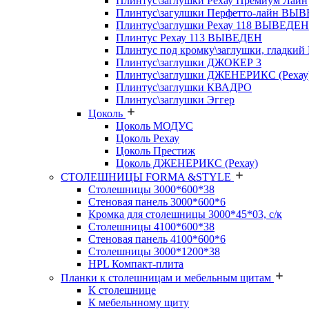
Плинтус\заглушки Рехау Премиум Лайн
Плинтус\загулшки Перфетто-лайн ВЫ
Плинтус\заглушки Рехау 118 ВЫВЕДЕН
Плинтус Рехау 113 ВЫВЕДЕН
Плинтус под кромку\заглушки, гладкий
Плинтус\заглушки ДЖОКЕР 3
Плинтус\заглушки ДЖЕНЕРИКС (Рехау
Плинтус\заглушки КВАДРО
Плинтус\заглушки Эггер
Цоколь
Цоколь МОДУС
Цоколь Рехау
Цоколь Престиж
Цоколь ДЖЕНЕРИКС (Рехау)
СТОЛЕШНИЦЫ FORMA &STYLE
Столешницы 3000*600*38
Стеновая панель 3000*600*6
Кромка для столешницы 3000*45*03, с/к
Столешницы 4100*600*38
Стеновая панель 4100*600*6
Столешницы 3000*1200*38
HPL Компакт-плита
Планки к столешницам и мебельным щитам
К столешнице
К мебельнному щиту