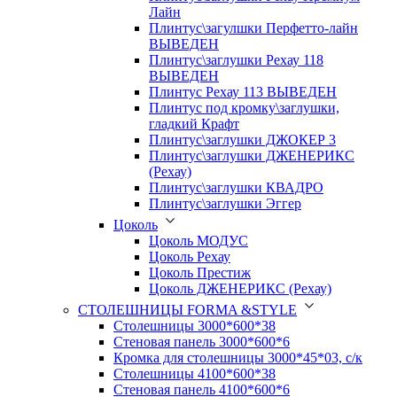
Лайн
Плинтус\загулшки Перфетто-лайн
ВЫВЕДЕН
Плинтус\заглушки Рехау 118
ВЫВЕДЕН
Плинтус Рехау 113 ВЫВЕДЕН
Плинтус под кромку\заглушки,
гладкий Крафт
Плинтус\заглушки ДЖОКЕР 3
Плинтус\заглушки ДЖЕНЕРИКС
(Рехау)
Плинтус\заглушки КВАДРО
Плинтус\заглушки Эггер
Цоколь
Цоколь МОДУС
Цоколь Рехау
Цоколь Престиж
Цоколь ДЖЕНЕРИКС (Рехау)
СТОЛЕШНИЦЫ FORMA &STYLE
Столешницы 3000*600*38
Стеновая панель 3000*600*6
Кромка для столешницы 3000*45*03, с/к
Столешницы 4100*600*38
Стеновая панель 4100*600*6