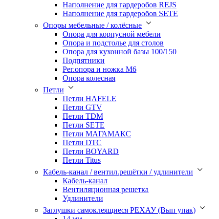
Наполнение для гардеробов REJS
Наполнение для гардеробов SETE
Опоры мебельные / колёсные
Опора для корпусной мебели
Опора и подстолье для столов
Опора для кухонной базы 100/150
Подпятники
Рег.опора и ножка М6
Опора колесная
Петли
Петли HAFELE
Петли GTV
Петли TDM
Петли SETE
Петли МАГАМАКС
Петли DTC
Петли BOYARD
Петли Titus
Кабель-канал / вентил.решётки / удлинители
Кабель-канал
Вентиляционная решетка
Удлинители
Заглушки самоклеящиеся РЕХАУ (Вып упак)
14 мм