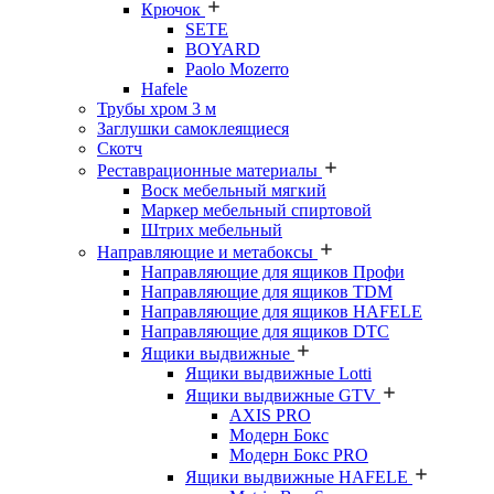
Крючок
SETE
BOYARD
Paolo Mozerro
Hafele
Трубы хром 3 м
Заглушки самоклеящиеся
Скотч
Реставрационные материалы
Воск мебельный мягкий
Маркер мебельный спиртовой
Штрих мебельный
Направляющие и метабоксы
Направляющие для ящиков Профи
Направляющие для ящиков TDM
Направляющие для ящиков HAFELE
Направляющие для ящиков DTC
Ящики выдвижные
Ящики выдвижные Lotti
Ящики выдвижные GTV
AXIS PRO
Модерн Бокс
Модерн Бокс PRO
Ящики выдвижные HAFELE