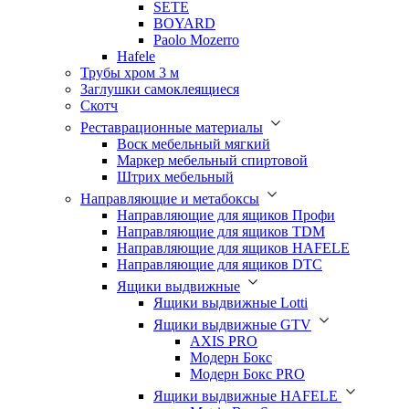
SETE
BOYARD
Paolo Mozerro
Hafele
Трубы хром 3 м
Заглушки самоклеящиеся
Скотч
Реставрационные материалы
Воск мебельный мягкий
Маркер мебельный спиртовой
Штрих мебельный
Направляющие и метабоксы
Направляющие для ящиков Профи
Направляющие для ящиков TDM
Направляющие для ящиков HAFELE
Направляющие для ящиков DTC
Ящики выдвижные
Ящики выдвижные Lotti
Ящики выдвижные GTV
AXIS PRO
Модерн Бокс
Модерн Бокс PRO
Ящики выдвижные HAFELE