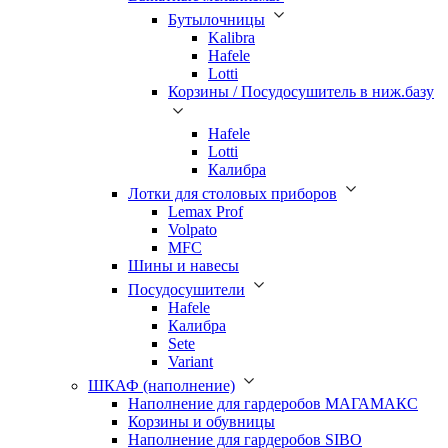
Бутылочницы
Kalibra
Hafele
Lotti
Корзины / Посудосушитель в ниж.базу
Hafele
Lotti
Калибра
Лотки для столовых приборов
Lemax Prof
Volpato
MFC
Шины и навесы
Посудосушители
Hafele
Калибра
Sete
Variant
ШКАФ (наполнение)
Наполнение для гардеробов МАГАМАКС
Корзины и обувницы
Наполнение для гардеробов SIBO