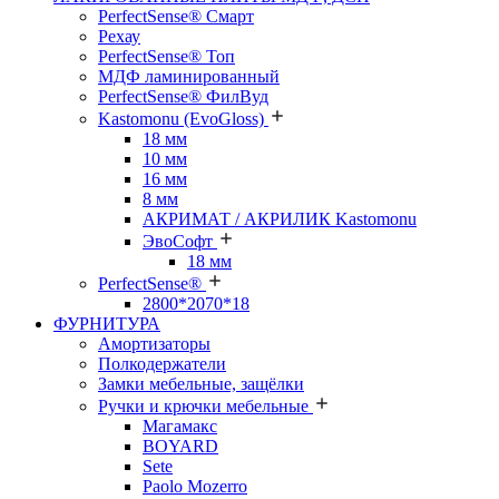
PerfectSense® Смарт
Рехау
PerfectSense® Топ
МДФ ламинированный
PerfectSense® ФилВуд
Kastomonu (EvoGloss)
18 мм
10 мм
16 мм
8 мм
АКРИМАТ / АКРИЛИК Kastomonu
ЭвоСофт
18 мм
PerfectSense®
2800*2070*18
ФУРНИТУРА
Амортизаторы
Полкодержатели
Замки мебельные, защёлки
Ручки и крючки мебельные
Магамакс
BOYARD
Sete
Paolo Mozerro