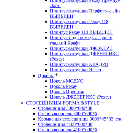
Плинтус\заглушки Рехау Премиум
Лайн
Плинтус\загулшки Перфетто-лайн
ВЫВЕДЕН
Плинтус\заглушки Рехау 118
ВЫВЕДЕН
Плинтус Рехау 113 ВЫВЕДЕН
Плинтус под кромку\заглушки,
гладкий Крафт
Плинтус\заглушки ДЖОКЕР 3
Плинтус\заглушки ДЖЕНЕРИКС
(Рехау)
Плинтус\заглушки КВАДРО
Плинтус\заглушки Эггер
Цоколь
Цоколь МОДУС
Цоколь Рехау
Цоколь Престиж
Цоколь ДЖЕНЕРИКС (Рехау)
СТОЛЕШНИЦЫ FORMA &STYLE
Столешницы 3000*600*38
Стеновая панель 3000*600*6
Кромка для столешницы 3000*45*03, с/к
Столешницы 4100*600*38
Стеновая панель 4100*600*6