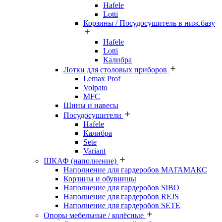
Hafele
Lotti
Корзины / Посудосушитель в ниж.базу
Hafele
Lotti
Калибра
Лотки для столовых приборов
Lemax Prof
Volpato
MFC
Шины и навесы
Посудосушители
Hafele
Калибра
Sete
Variant
ШКАФ (наполнение)
Наполнение для гардеробов МАГАМАКС
Корзины и обувницы
Наполнение для гардеробов SIBO
Наполнение для гардеробов REJS
Наполнение для гардеробов SETE
Опоры мебельные / колёсные