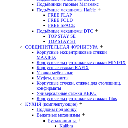
Подъёмники газовые Магамакс
Подъёмные механизмы Hafele
FREE FLAP
FREE FOLD
FREE SPACE
Подъёмные механизмы DTC
TOP STAY SE
TOP STAY ST
СОЕДИНИТЕЛЬНАЯ ФУРНИТУРА
Корпусные эксцентриковые стяжки
MAXIFIX
Корпусные эксцентриковые стяжки MINIFIX
Корпусные стяжки RAFIX
Уголки мебельные
Муфты, шканты
Корпусные стяжки, стяжка для столешниц,
конфирматы
Универсальные стяжки KEKU
Корпусные эксцентриковые стяжки Titus
КУХНЯ (комплектующие)
Поддоны под мойку
Выкатные механизмы
Бутылочницы
Kalibra