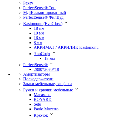
Рехау
PerfectSense® Топ
МДФ ламинированный
PerfectSense® ФилВуд
Kastomonu (EvoGloss)
18 мм
10 мм
16 мм
8 мм
АКРИМАТ / АКРИЛИК Kastomonu
ЭвоСофт
18 мм
PerfectSense®
2800*2070*18
Амортизаторы
Полкодержатели
Замки мебельные, защёлки
Ручки и крючки мебельные
Магамакс
BOYARD
Sete
Paolo Mozerro
Крючок