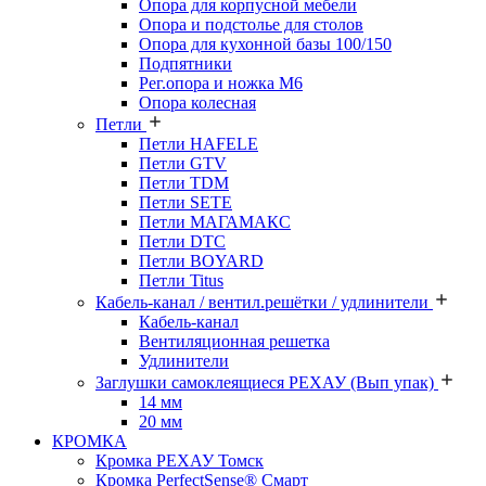
Опора для корпусной мебели
Опора и подстолье для столов
Опора для кухонной базы 100/150
Подпятники
Рег.опора и ножка М6
Опора колесная
Петли
Петли HAFELE
Петли GTV
Петли TDM
Петли SETE
Петли МАГАМАКС
Петли DTC
Петли BOYARD
Петли Titus
Кабель-канал / вентил.решётки / удлинители
Кабель-канал
Вентиляционная решетка
Удлинители
Заглушки самоклеящиеся РЕХАУ (Вып упак)
14 мм
20 мм
КРОМКА
Кромка PЕХАУ Томск
Кромка PerfectSense® Смарт