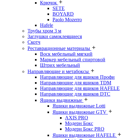
Крючок
SETE
BOYARD
Paolo Mozerro
Hafele
Трубы хром 3 м
Заглушки самоклеящиеся
Скотч
Реставрационные материалы
Воск мебельный мягкий
Маркер мебельный спиртовой
Штрих мебельный
Направляющие и метабоксы
Направляющие для ящиков Профи
Направляющие для ящиков TDM
Направляющие для ящиков HAFELE
Направляющие для ящиков DTC
Ящики выдвижные
Ящики выдвижные Lotti
Ящики выдвижные GTV
AXIS PRO
Модерн Бокс
Модерн Бокс PRO
Ящики выдвижные HAFELE