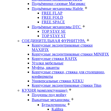
Подъёмники газовые Магамакс
Подъёмные механизмы Hafele
FREE FLAP
FREE FOLD
FREE SPACE
Подъёмные механизмы DTC
TOP STAY SE
TOP STAY ST
СОЕДИНИТЕЛЬНАЯ ФУРНИТУРА
Корпусные эксцентриковые стяжки
MAXIFIX
Корпусные эксцентриковые стяжки MINIFIX
Корпусные стяжки RAFIX
Уголки мебельные
Муфты, шканты
Корпусные стяжки, стяжка для столешниц,
конфирматы
Универсальные стяжки KEKU
Корпусные эксцентриковые стяжки Titus
КУХНЯ (комплектующие)
Поддоны под мойку
Выкатные механизмы
Бутылочницы
Kalibra