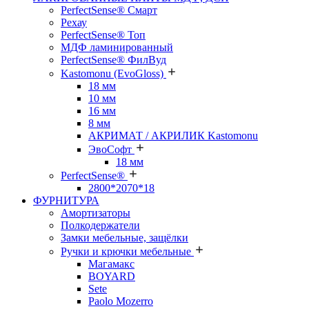
PerfectSense® Смарт
Рехау
PerfectSense® Топ
МДФ ламинированный
PerfectSense® ФилВуд
Kastomonu (EvoGloss)
18 мм
10 мм
16 мм
8 мм
АКРИМАТ / АКРИЛИК Kastomonu
ЭвоСофт
18 мм
PerfectSense®
2800*2070*18
ФУРНИТУРА
Амортизаторы
Полкодержатели
Замки мебельные, защёлки
Ручки и крючки мебельные
Магамакс
BOYARD
Sete
Paolo Mozerro