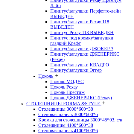
Плинтус\заглушки Рехау Премиум
Лайн
Плинтус\загулшки Перфетто-лайн
ВЫВЕДЕН
Плинтус\заглушки Рехау 118
ВЫВЕДЕН
Плинтус Рехау 113 ВЫВЕДЕН
Плинтус под кромку\заглушки,
гладкий Крафт
Плинтус\заглушки ДЖОКЕР 3
Плинтус\заглушки ДЖЕНЕРИКС
(Рехау)
Плинтус\заглушки КВАДРО
Плинтус\заглушки Эггер
Цоколь
Цоколь МОДУС
Цоколь Рехау
Цоколь Престиж
Цоколь ДЖЕНЕРИКС (Рехау)
СТОЛЕШНИЦЫ FORMA &STYLE
Столешницы 3000*600*38
Стеновая панель 3000*600*6
Кромка для столешницы 3000*45*03, с/к
Столешницы 4100*600*38
Стеновая панель 4100*600*6