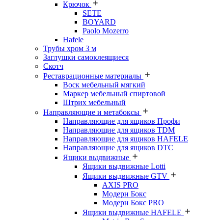
Крючок
SETE
BOYARD
Paolo Mozerro
Hafele
Трубы хром 3 м
Заглушки самоклеящиеся
Скотч
Реставрационные материалы
Воск мебельный мягкий
Маркер мебельный спиртовой
Штрих мебельный
Направляющие и метабоксы
Направляющие для ящиков Профи
Направляющие для ящиков TDM
Направляющие для ящиков HAFELE
Направляющие для ящиков DTC
Ящики выдвижные
Ящики выдвижные Lotti
Ящики выдвижные GTV
AXIS PRO
Модерн Бокс
Модерн Бокс PRO
Ящики выдвижные HAFELE