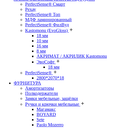
PerfectSense® Смарт
Рехау
PerfectSense® Топ
МДФ ламинированный
PerfectSense® ФилВуд
Kastomonu (EvoGloss)
18 мм
10 мм
16 мм
8 мм
АКРИМАТ / АКРИЛИК Kastomonu
ЭвоСофт
18 мм
PerfectSense®
2800*2070*18
ФУРНИТУРА
Амортизаторы
Полкодержатели
Замки мебельные, защёлки
Ручки и крючки мебельные
Магамакс
BOYARD
Sete
Paolo Mozerro