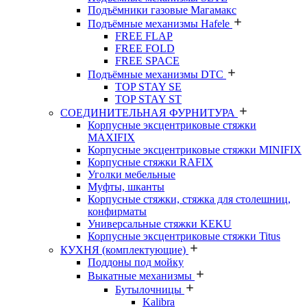
Подъёмники газовые Магамакс
Подъёмные механизмы Hafele
FREE FLAP
FREE FOLD
FREE SPACE
Подъёмные механизмы DTC
TOP STAY SE
TOP STAY ST
СОЕДИНИТЕЛЬНАЯ ФУРНИТУРА
Корпусные эксцентриковые стяжки
MAXIFIX
Корпусные эксцентриковые стяжки MINIFIX
Корпусные стяжки RAFIX
Уголки мебельные
Муфты, шканты
Корпусные стяжки, стяжка для столешниц,
конфирматы
Универсальные стяжки KEKU
Корпусные эксцентриковые стяжки Titus
КУХНЯ (комплектующие)
Поддоны под мойку
Выкатные механизмы
Бутылочницы
Kalibra