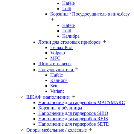
Hafele
Lotti
Корзины / Посудосушитель в ниж.базу
Hafele
Lotti
Калибра
Лотки для столовых приборов
Lemax Prof
Volpato
MFC
Шины и навесы
Посудосушители
Hafele
Калибра
Sete
Variant
ШКАФ (наполнение)
Наполнение для гардеробов МАГАМАКС
Корзины и обувницы
Наполнение для гардеробов SIBO
Наполнение для гардеробов REJS
Наполнение для гардеробов SETE
Опоры мебельные / колёсные