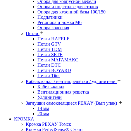
Опора для корпусной мебели
Опора и подстолье для столов
Опора для кухонной базы 100/150
Подпятники
Рег.опора и ножка М6
Опора колесная
Петли
Петли HAFELE
Петли GTV
Петли TDM
Петли SETE
Петли МАГАМАКС
Петли DTC
Петли BOYARD
Петли Titus
Кабель-канал / вентил.решётки / удлинители
Кабель-канал
Вентиляционная решетка
Удлинители
Заглушки самоклеящиеся РЕХАУ (Вып упак)
14 мм
20 мм
КРОМКА
Кромка PЕХАУ Томск
Кромка PerfectSense® Смарт