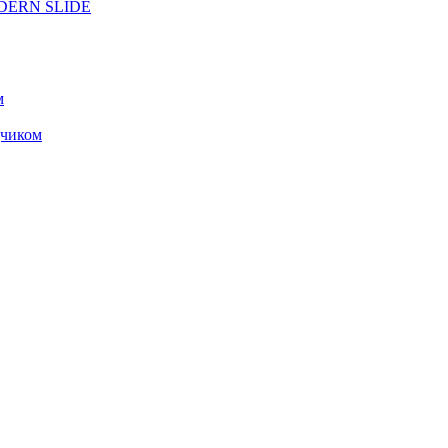
ODERN SLIDE
м
чиком