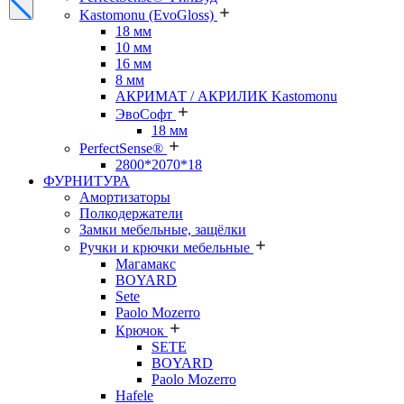
Kastomonu (EvoGloss)
18 мм
10 мм
16 мм
8 мм
АКРИМАТ / АКРИЛИК Kastomonu
ЭвоСофт
18 мм
PerfectSense®
2800*2070*18
ФУРНИТУРА
Амортизаторы
Полкодержатели
Замки мебельные, защёлки
Ручки и крючки мебельные
Магамакс
BOYARD
Sete
Paolo Mozerro
Крючок
SETE
BOYARD
Paolo Mozerro
Hafele