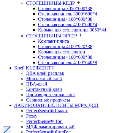
СТОЛЕШНИЦЫ КЕДР
Столешницы 3050*600*38
Стеновая панель 3000*600*4
Столешницы 4100*600*38
Стеновая панель 4100*600*4
Кромка для столешницы 3050*44
СТОЛЕШНИЦЫ ЭГГЕР
Компакт-плита
Столешницы 4100*920*38
Кромка для столешниц
Столешницы 4100*600*38
Стеновая панель 4100*640*8
Клей KLEIBERIT®
ЭВА клей-расплав
Монтажный клей
ПВА-клей
Контактный клей
Производственные клея
Сервисные продукты
ЛАКИРОВАННЫЕ ПЛИТЫ МДФ, ДСП
PerfectSense® Смарт
Рехау
PerfectSense® Топ
МДФ ламинированный
PerfectSense® ФилВуд