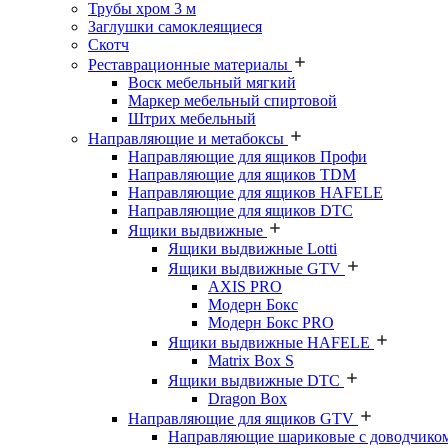
Трубы хром 3 м
Заглушки самоклеящиеся
Скотч
Реставрационные материалы
Воск мебельный мягкий
Маркер мебельный спиртовой
Штрих мебельный
Направляющие и метабоксы
Направляющие для ящиков Профи
Направляющие для ящиков TDM
Направляющие для ящиков HAFELE
Направляющие для ящиков DTC
Ящики выдвижные
Ящики выдвижные Lotti
Ящики выдвижные GTV
AXIS PRO
Модерн Бокс
Модерн Бокс PRO
Ящики выдвижные HAFELE
Matrix Box S
Ящики выдвижные DTC
Dragon Box
Направляющие для ящиков GTV
Направляющие шариковые с доводчико