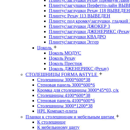
Плинтус\заглушки Рехау Премиум Лайн
Плинтус\загулшки Перфетто-лайн ВЫ
Плинтус\заглушки Рехау 118 ВЫВЕДЕН
Плинтус Рехау 113 ВЫВЕДЕН
Плинтус под кромку\заглушки, гладкий
Плинтус\заглушки ДЖОКЕР 3
Плинтус\заглушки ДЖЕНЕРИКС (Рехау
Плинтус\заглушки КВАДРО
Плинтус\заглушки Эггер
Цоколь
Цоколь МОДУС
Цоколь Рехау
Цоколь Престиж
Цоколь ДЖЕНЕРИКС (Рехау)
СТОЛЕШНИЦЫ FORMA &STYLE
Столешницы 3000*600*38
Стеновая панель 3000*600*6
Кромка для столешницы 3000*45*03, с/к
Столешницы 4100*600*38
Стеновая панель 4100*600*6
Столешницы 3000*1200*38
HPL Компакт-плита
Планки к столешницам и мебельным щитам
К столешнице
К мебельнному щиту