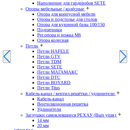
Наполнение для гардеробов SETE
Опоры мебельные / колёсные
Опора для корпусной мебели
Опора и подстолье для столов
Опора для кухонной базы 100/150
Подпятники
Рег.опора и ножка М6
Опора колесная
Петли
Петли HAFELE
Петли GTV
Петли TDM
Петли SETE
Петли МАГАМАКС
Петли DTC
Петли BOYARD
Петли Titus
Кабель-канал / вентил.решётки / удлинители
Кабель-канал
Вентиляционная решетка
Удлинители
Заглушки самоклеящиеся РЕХАУ (Вып упак)
14 мм
20 мм