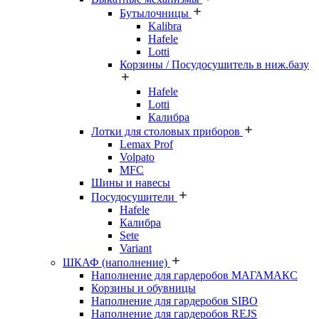
Бутылочницы
Kalibra
Hafele
Lotti
Корзины / Посудосушитель в ниж.базу
Hafele
Lotti
Калибра
Лотки для столовых приборов
Lemax Prof
Volpato
MFC
Шины и навесы
Посудосушители
Hafele
Калибра
Sete
Variant
ШКАФ (наполнение)
Наполнение для гардеробов МАГАМАКС
Корзины и обувницы
Наполнение для гардеробов SIBO
Наполнение для гардеробов REJS