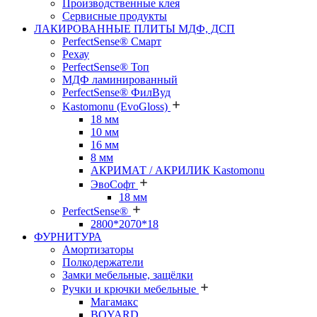
Производственные клея
Сервисные продукты
ЛАКИРОВАННЫЕ ПЛИТЫ МДФ, ДСП
PerfectSense® Смарт
Рехау
PerfectSense® Топ
МДФ ламинированный
PerfectSense® ФилВуд
Kastomonu (EvoGloss)
18 мм
10 мм
16 мм
8 мм
АКРИМАТ / АКРИЛИК Kastomonu
ЭвоСофт
18 мм
PerfectSense®
2800*2070*18
ФУРНИТУРА
Амортизаторы
Полкодержатели
Замки мебельные, защёлки
Ручки и крючки мебельные
Магамакс
BOYARD