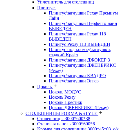
Уплотнитель для столешниц
Плинтус
Плинтус\заглушки Рехау Премиум
Лайн
Плинтус\загулшки Перфетто-лайн
ВЫВЕДЕН
Плинтус\заглушки Рехау 118
ВЫВЕДЕН
Плинтус Рехау 113 ВЫВЕДЕН
Плинтус под кромку\заглушки,
гладкий Крафт
Плинтус\заглушки ДЖОКЕР 3
Плинтус\заглушки ДЖЕНЕРИКС
(Рехау)
Плинтус\заглушки КВАДРО
Плинтус\заглушки Эггер
Цоколь
Цоколь МОДУС
Цоколь Рехау
Цоколь Престиж
Цоколь ДЖЕНЕРИКС (Рехау)
СТОЛЕШНИЦЫ FORMA &STYLE
Столешницы 3000*600*38
Стеновая панель 3000*600*6
Кромка для столешницы 3000*45*03, с/к