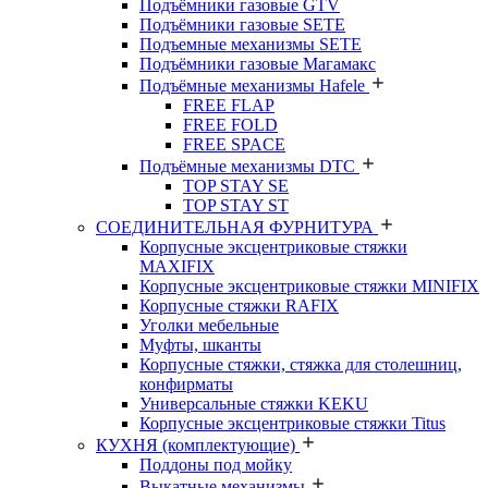
Подъёмники газовые GTV
Подъёмники газовые SETE
Подъемные механизмы SETE
Подъёмники газовые Магамакс
Подъёмные механизмы Hafele
FREE FLAP
FREE FOLD
FREE SPACE
Подъёмные механизмы DTC
TOP STAY SE
TOP STAY ST
СОЕДИНИТЕЛЬНАЯ ФУРНИТУРА
Корпусные эксцентриковые стяжки
MAXIFIX
Корпусные эксцентриковые стяжки MINIFIX
Корпусные стяжки RAFIX
Уголки мебельные
Муфты, шканты
Корпусные стяжки, стяжка для столешниц,
конфирматы
Универсальные стяжки KEKU
Корпусные эксцентриковые стяжки Titus
КУХНЯ (комплектующие)
Поддоны под мойку
Выкатные механизмы