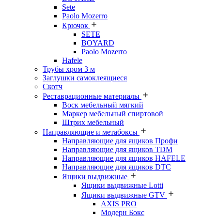
Sete
Paolo Mozerro
Крючок
SETE
BOYARD
Paolo Mozerro
Hafele
Трубы хром 3 м
Заглушки самоклеящиеся
Скотч
Реставрационные материалы
Воск мебельный мягкий
Маркер мебельный спиртовой
Штрих мебельный
Направляющие и метабоксы
Направляющие для ящиков Профи
Направляющие для ящиков TDM
Направляющие для ящиков HAFELE
Направляющие для ящиков DTC
Ящики выдвижные
Ящики выдвижные Lotti
Ящики выдвижные GTV
AXIS PRO
Модерн Бокс