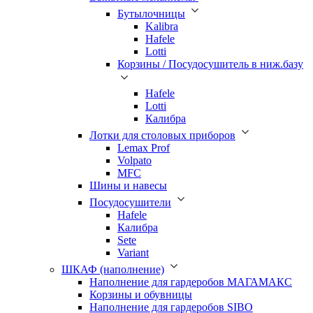
Бутылочницы
Kalibra
Hafele
Lotti
Корзины / Посудосушитель в ниж.базу
Hafele
Lotti
Калибра
Лотки для столовых приборов
Lemax Prof
Volpato
MFC
Шины и навесы
Посудосушители
Hafele
Калибра
Sete
Variant
ШКАФ (наполнение)
Наполнение для гардеробов МАГАМАКС
Корзины и обувницы
Наполнение для гардеробов SIBO