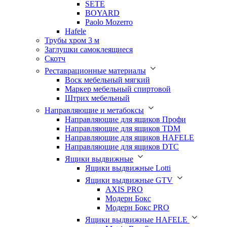
SETE
BOYARD
Paolo Mozerro
Hafele
Трубы хром 3 м
Заглушки самоклеящиеся
Скотч
Реставрационные материалы
Воск мебельный мягкий
Маркер мебельный спиртовой
Штрих мебельный
Направляющие и метабоксы
Направляющие для ящиков Профи
Направляющие для ящиков TDM
Направляющие для ящиков HAFELE
Направляющие для ящиков DTC
Ящики выдвижные
Ящики выдвижные Lotti
Ящики выдвижные GTV
AXIS PRO
Модерн Бокс
Модерн Бокс PRO
Ящики выдвижные HAFELE