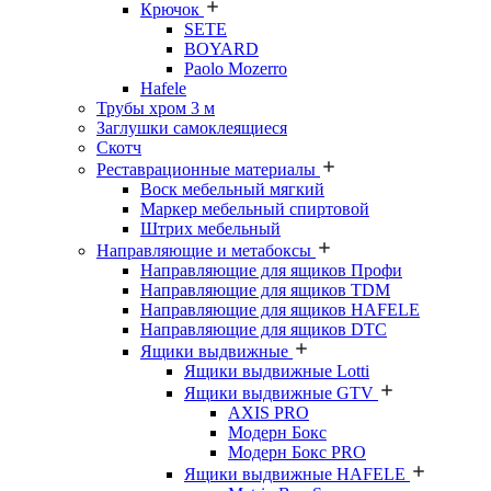
Крючок
SETE
BOYARD
Paolo Mozerro
Hafele
Трубы хром 3 м
Заглушки самоклеящиеся
Скотч
Реставрационные материалы
Воск мебельный мягкий
Маркер мебельный спиртовой
Штрих мебельный
Направляющие и метабоксы
Направляющие для ящиков Профи
Направляющие для ящиков TDM
Направляющие для ящиков HAFELE
Направляющие для ящиков DTC
Ящики выдвижные
Ящики выдвижные Lotti
Ящики выдвижные GTV
AXIS PRO
Модерн Бокс
Модерн Бокс PRO
Ящики выдвижные HAFELE