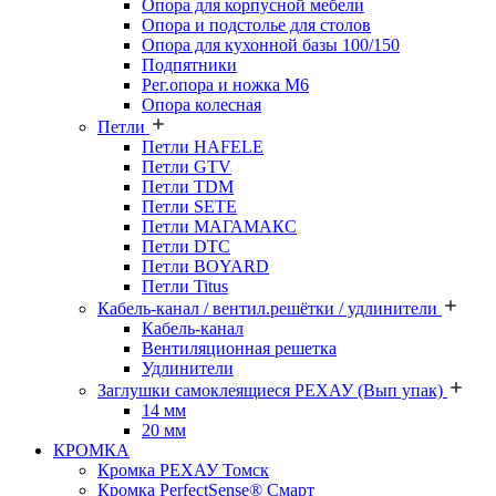
Опора для корпусной мебели
Опора и подстолье для столов
Опора для кухонной базы 100/150
Подпятники
Рег.опора и ножка М6
Опора колесная
Петли
Петли HAFELE
Петли GTV
Петли TDM
Петли SETE
Петли МАГАМАКС
Петли DTC
Петли BOYARD
Петли Titus
Кабель-канал / вентил.решётки / удлинители
Кабель-канал
Вентиляционная решетка
Удлинители
Заглушки самоклеящиеся РЕХАУ (Вып упак)
14 мм
20 мм
КРОМКА
Кромка PЕХАУ Томск
Кромка PerfectSense® Смарт