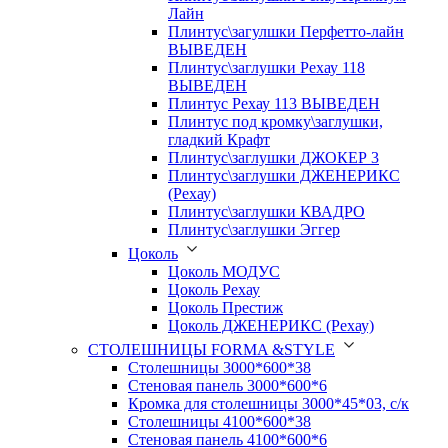
Лайн
Плинтус\загулшки Перфетто-лайн
ВЫВЕДЕН
Плинтус\заглушки Рехау 118
ВЫВЕДЕН
Плинтус Рехау 113 ВЫВЕДЕН
Плинтус под кромку\заглушки,
гладкий Крафт
Плинтус\заглушки ДЖОКЕР 3
Плинтус\заглушки ДЖЕНЕРИКС
(Рехау)
Плинтус\заглушки КВАДРО
Плинтус\заглушки Эггер
Цоколь
Цоколь МОДУС
Цоколь Рехау
Цоколь Престиж
Цоколь ДЖЕНЕРИКС (Рехау)
СТОЛЕШНИЦЫ FORMA &STYLE
Столешницы 3000*600*38
Стеновая панель 3000*600*6
Кромка для столешницы 3000*45*03, с/к
Столешницы 4100*600*38
Стеновая панель 4100*600*6