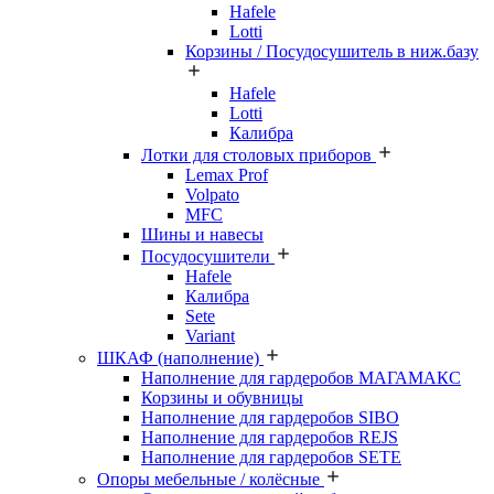
Hafele
Lotti
Корзины / Посудосушитель в ниж.базу
Hafele
Lotti
Калибра
Лотки для столовых приборов
Lemax Prof
Volpato
MFC
Шины и навесы
Посудосушители
Hafele
Калибра
Sete
Variant
ШКАФ (наполнение)
Наполнение для гардеробов МАГАМАКС
Корзины и обувницы
Наполнение для гардеробов SIBO
Наполнение для гардеробов REJS
Наполнение для гардеробов SETE
Опоры мебельные / колёсные