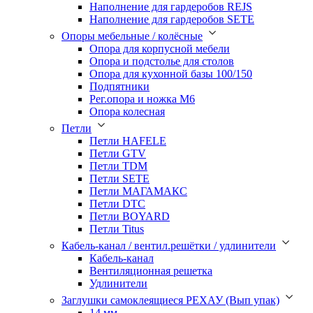
Наполнение для гардеробов REJS
Наполнение для гардеробов SETE
Опоры мебельные / колёсные
Опора для корпусной мебели
Опора и подстолье для столов
Опора для кухонной базы 100/150
Подпятники
Рег.опора и ножка М6
Опора колесная
Петли
Петли HAFELE
Петли GTV
Петли TDM
Петли SETE
Петли МАГАМАКС
Петли DTC
Петли BOYARD
Петли Titus
Кабель-канал / вентил.решётки / удлинители
Кабель-канал
Вентиляционная решетка
Удлинители
Заглушки самоклеящиеся РЕХАУ (Вып упак)
14 мм