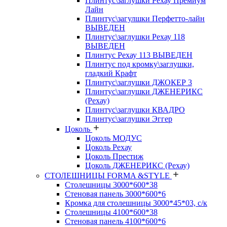
Плинтус\заглушки Рехау Премиум
Лайн
Плинтус\загулшки Перфетто-лайн
ВЫВЕДЕН
Плинтус\заглушки Рехау 118
ВЫВЕДЕН
Плинтус Рехау 113 ВЫВЕДЕН
Плинтус под кромку\заглушки,
гладкий Крафт
Плинтус\заглушки ДЖОКЕР 3
Плинтус\заглушки ДЖЕНЕРИКС
(Рехау)
Плинтус\заглушки КВАДРО
Плинтус\заглушки Эггер
Цоколь
Цоколь МОДУС
Цоколь Рехау
Цоколь Престиж
Цоколь ДЖЕНЕРИКС (Рехау)
СТОЛЕШНИЦЫ FORMA &STYLE
Столешницы 3000*600*38
Стеновая панель 3000*600*6
Кромка для столешницы 3000*45*03, с/к
Столешницы 4100*600*38
Стеновая панель 4100*600*6