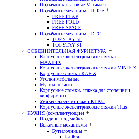
Подъёмники газовые Магамакс
Подъёмные механизмы Hafele
FREE FLAP
FREE FOLD
FREE SPACE
Подъёмные механизмы DTC
TOP STAY SE
TOP STAY ST
СОЕДИНИТЕЛЬНАЯ ФУРНИТУРА
Корпусные эксцентриковые стяжки
MAXIFIX
Корпусные эксцентриковые стяжки MINIFIX
Корпусные стяжки RAFIX
Уголки мебельные
Муфты, шканты
Корпусные стяжки, стяжка для столешниц,
конфирматы
Универсальные стяжки KEKU
Корпусные эксцентриковые стяжки Titus
КУХНЯ (комплектующие)
Поддоны под мойку
Выкатные механизмы
Бутылочницы
Kalibra