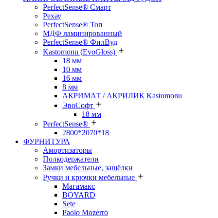
PerfectSense® Смарт
Рехау
PerfectSense® Топ
МДФ ламинированный
PerfectSense® ФилВуд
Kastomonu (EvoGloss)
18 мм
10 мм
16 мм
8 мм
АКРИМАТ / АКРИЛИК Kastomonu
ЭвоСофт
18 мм
PerfectSense®
2800*2070*18
ФУРНИТУРА
Амортизаторы
Полкодержатели
Замки мебельные, защёлки
Ручки и крючки мебельные
Магамакс
BOYARD
Sete
Paolo Mozerro