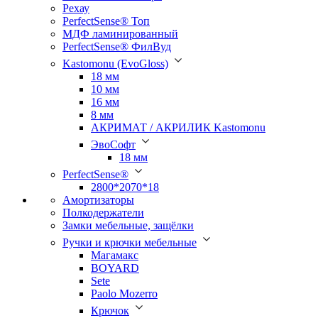
Рехау
PerfectSense® Топ
МДФ ламинированный
PerfectSense® ФилВуд
Kastomonu (EvoGloss)
18 мм
10 мм
16 мм
8 мм
АКРИМАТ / АКРИЛИК Kastomonu
ЭвоСофт
18 мм
PerfectSense®
2800*2070*18
Амортизаторы
Полкодержатели
Замки мебельные, защёлки
Ручки и крючки мебельные
Магамакс
BOYARD
Sete
Paolo Mozerro
Крючок