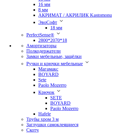
16 мм
8 мм
АКРИМАТ / АКРИЛИК Kastomonu
ЭвоСофт
18 мм
PerfectSense®
2800*2070*18
Амортизаторы
Полкодержатели
Замки мебельные, защёлки
Ручки и крючки мебельные
Магамакс
BOYARD
Sete
Paolo Mozerro
Крючок
SETE
BOYARD
Paolo Mozerro
Hafele
Трубы хром 3 м
Заглушки самоклеящиеся
Скотч