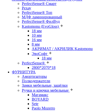
PerfectSense® Смарт
Рехау
PerfectSense® Топ
МДФ ламинированный
PerfectSense® ФилВуд
Kastomonu (EvoGloss)
18 мм
10 мм
16 мм
8 мм
АКРИМАТ / АКРИЛИК Kastomonu
ЭвоСофт
18 мм
PerfectSense®
2800*2070*18
ФУРНИТУРА
Амортизаторы
Полкодержатели
Замки мебельные, защёлки
Ручки и крючки мебельные
Магамакс
BOYARD
Sete
Paolo Mozerro