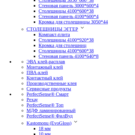
Столешницы 3050*600*38
Стеновая панель 3000*600*4
Столешницы 4100*600*38
Стеновая панель 4100*600*4
Кромка для столешницы 3050*44
СТОЛЕШНИЦЫ ЭГГЕР
Компакт-плита
Столешницы 4100*920*38
Кромка для столешниц
Столешницы 4100*600*38
Стеновая панель 4100*640*8
ЭВА клей-расплав
Монтажный клей
ПВА-клей
Контактный клей
Производственные клея
Сервисные продукты
PerfectSense® Смарт
Рехау
PerfectSense® Топ
МДФ ламинированный
PerfectSense® ФилВуд
Kastomonu (EvoGloss)
18 мм
10 мм