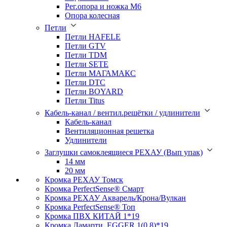
Рег.опора и ножка М6
Опора колесная
Петли
Петли HAFELE
Петли GTV
Петли TDM
Петли SETE
Петли МАГАМАКС
Петли DTC
Петли BOYARD
Петли Titus
Кабель-канал / вентил.решётки / удлинители
Кабель-канал
Вентиляционная решетка
Удлинители
Заглушки самоклеящиеся РЕХАУ (Вып упак)
14 мм
20 мм
Кромка PЕХАУ Томск
Кромка PerfectSense® Смарт
Кромка PЕХАУ Акварель/Крона/Вулкан
Кромка PerfectSense® Топ
Кромка ПВХ КИТАЙ 1*19
Кромка Ламарти, EGGER 1(0,8)*19