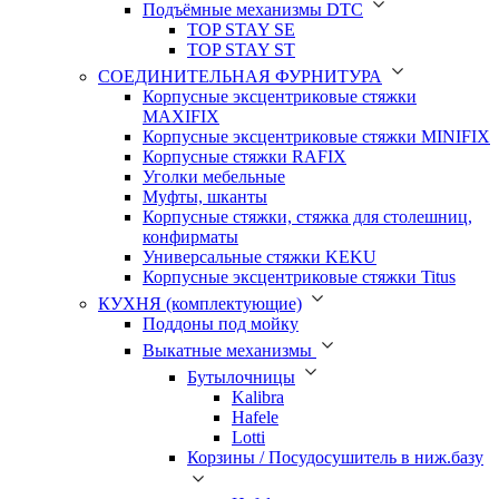
Подъёмные механизмы DTC
TOP STAY SE
TOP STAY ST
СОЕДИНИТЕЛЬНАЯ ФУРНИТУРА
Корпусные эксцентриковые стяжки
MAXIFIX
Корпусные эксцентриковые стяжки MINIFIX
Корпусные стяжки RAFIX
Уголки мебельные
Муфты, шканты
Корпусные стяжки, стяжка для столешниц,
конфирматы
Универсальные стяжки KEKU
Корпусные эксцентриковые стяжки Titus
КУХНЯ (комплектующие)
Поддоны под мойку
Выкатные механизмы
Бутылочницы
Kalibra
Hafele
Lotti
Корзины / Посудосушитель в ниж.базу