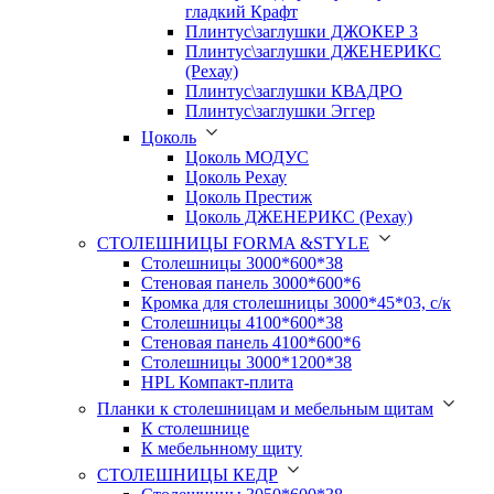
гладкий Крафт
Плинтус\заглушки ДЖОКЕР 3
Плинтус\заглушки ДЖЕНЕРИКС
(Рехау)
Плинтус\заглушки КВАДРО
Плинтус\заглушки Эггер
Цоколь
Цоколь МОДУС
Цоколь Рехау
Цоколь Престиж
Цоколь ДЖЕНЕРИКС (Рехау)
СТОЛЕШНИЦЫ FORMA &STYLE
Столешницы 3000*600*38
Стеновая панель 3000*600*6
Кромка для столешницы 3000*45*03, с/к
Столешницы 4100*600*38
Стеновая панель 4100*600*6
Столешницы 3000*1200*38
HPL Компакт-плита
Планки к столешницам и мебельным щитам
К столешнице
К мебельнному щиту
СТОЛЕШНИЦЫ КЕДР