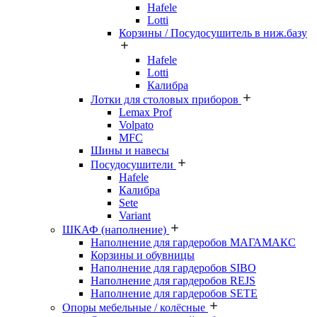
Hafele
Lotti
Корзины / Посудосушитель в ниж.базу
Hafele
Lotti
Калибра
Лотки для столовых приборов
Lemax Prof
Volpato
MFC
Шины и навесы
Посудосушители
Hafele
Калибра
Sete
Variant
ШКАФ (наполнение)
Наполнение для гардеробов МАГАМАКС
Корзины и обувницы
Наполнение для гардеробов SIBO
Наполнение для гардеробов REJS
Наполнение для гардеробов SETE
Опоры мебельные / колёсные