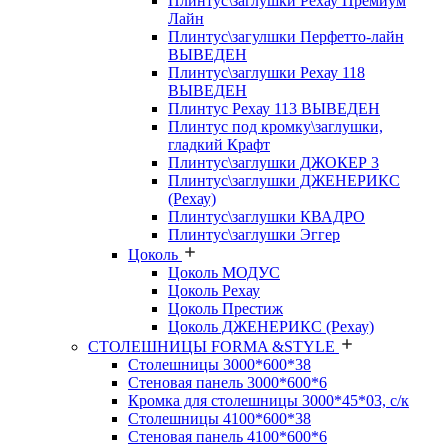
Плинтус\заглушки Рехау Премиум
Лайн
Плинтус\загулшки Перфетто-лайн
ВЫВЕДЕН
Плинтус\заглушки Рехау 118
ВЫВЕДЕН
Плинтус Рехау 113 ВЫВЕДЕН
Плинтус под кромку\заглушки,
гладкий Крафт
Плинтус\заглушки ДЖОКЕР 3
Плинтус\заглушки ДЖЕНЕРИКС
(Рехау)
Плинтус\заглушки КВАДРО
Плинтус\заглушки Эггер
Цоколь
Цоколь МОДУС
Цоколь Рехау
Цоколь Престиж
Цоколь ДЖЕНЕРИКС (Рехау)
СТОЛЕШНИЦЫ FORMA &STYLE
Столешницы 3000*600*38
Стеновая панель 3000*600*6
Кромка для столешницы 3000*45*03, с/к
Столешницы 4100*600*38
Стеновая панель 4100*600*6