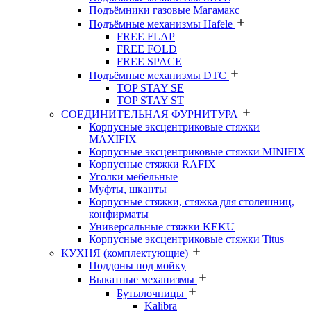
Подъёмники газовые Магамакс
Подъёмные механизмы Hafele
FREE FLAP
FREE FOLD
FREE SPACE
Подъёмные механизмы DTC
TOP STAY SE
TOP STAY ST
СОЕДИНИТЕЛЬНАЯ ФУРНИТУРА
Корпусные эксцентриковые стяжки
MAXIFIX
Корпусные эксцентриковые стяжки MINIFIX
Корпусные стяжки RAFIX
Уголки мебельные
Муфты, шканты
Корпусные стяжки, стяжка для столешниц,
конфирматы
Универсальные стяжки KEKU
Корпусные эксцентриковые стяжки Titus
КУХНЯ (комплектующие)
Поддоны под мойку
Выкатные механизмы
Бутылочницы
Kalibra