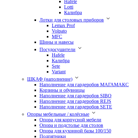
Hafele
Lotti
Калибра
Лотки для столовых приборов
Lemax Prof
Volpato
MFC
Шины и навесы
Посудосушители
Hafele
Калибра
Sete
Variant
ШКАФ (наполнение)
Наполнение для гардеробов МАГАМАКС
Корзины и обувницы
Наполнение для гардеробов SIBO
Наполнение для гардеробов REJS
Наполнение для гардеробов SETE
Опоры мебельные / колёсные
Опора для корпусной мебели
Опора и подстолье для столов
Опора для кухонной базы 100/150
Подпятники