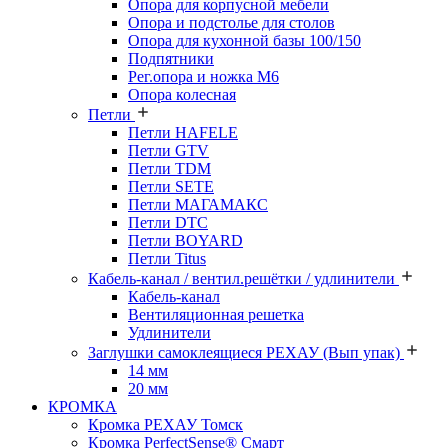
Опора для корпусной мебели
Опора и подстолье для столов
Опора для кухонной базы 100/150
Подпятники
Рег.опора и ножка М6
Опора колесная
Петли
Петли HAFELE
Петли GTV
Петли TDM
Петли SETE
Петли МАГАМАКС
Петли DTC
Петли BOYARD
Петли Titus
Кабель-канал / вентил.решётки / удлинители
Кабель-канал
Вентиляционная решетка
Удлинители
Заглушки самоклеящиеся РЕХАУ (Вып упак)
14 мм
20 мм
КРОМКА
Кромка PЕХАУ Томск
Кромка PerfectSense® Смарт