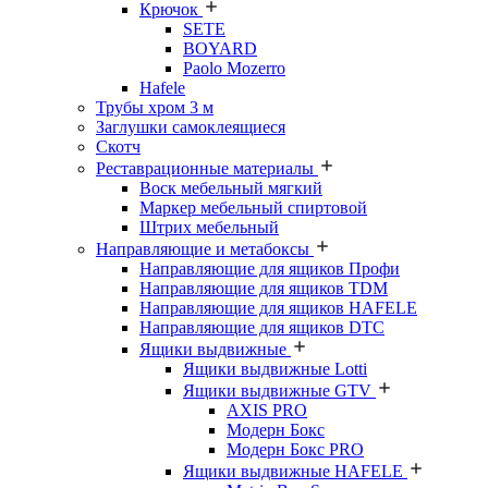
Крючок
SETE
BOYARD
Paolo Mozerro
Hafele
Трубы хром 3 м
Заглушки самоклеящиеся
Скотч
Реставрационные материалы
Воск мебельный мягкий
Маркер мебельный спиртовой
Штрих мебельный
Направляющие и метабоксы
Направляющие для ящиков Профи
Направляющие для ящиков TDM
Направляющие для ящиков HAFELE
Направляющие для ящиков DTC
Ящики выдвижные
Ящики выдвижные Lotti
Ящики выдвижные GTV
AXIS PRO
Модерн Бокс
Модерн Бокс PRO
Ящики выдвижные HAFELE