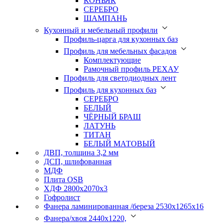
КОНЬЯК
СЕРЕБРО
ШАМПАНЬ
Кухонный и мебельный профили
Профиль-царга для кухонных баз
Профиль для мебельных фасадов
Комплектующие
Рамочный профиль РЕХАУ
Профиль для светодиодных лент
Профиль для кухонных баз
СЕРЕБРО
БЕЛЫЙ
ЧЁРНЫЙ БРАШ
ЛАТУНЬ
ТИТАН
БЕЛЫЙ МАТОВЫЙ
ДВП, толщина 3,2 мм
ДСП, шлифованная
МДФ
Плита OSB
ХДФ 2800х2070х3
Гофролист
Фанера ламинированная /береза 2530х1265х16
Фанера/хвоя 2440х1220,