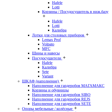
Hafele
Lotti
Корзины / Посудосушитель в ниж.базу
Hafele
Lotti
Калибра
Лотки для столовых приборов
Lemax Prof
Volpato
MFC
Шины и навесы
Посудосушители
Hafele
Калибра
Sete
Variant
ШКАФ (наполнение)
Наполнение для гардеробов МАГАМАКС
Корзины и обувницы
Наполнение для гардеробов SIBO
Наполнение для гардеробов REJS
Наполнение для гардеробов SETE
Опоры мебельные / колёсные