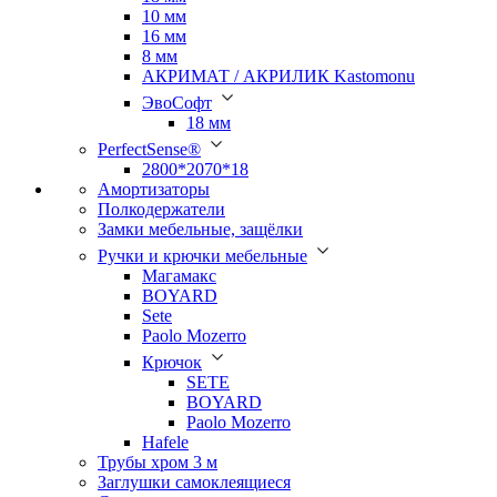
10 мм
16 мм
8 мм
АКРИМАТ / АКРИЛИК Kastomonu
ЭвоСофт
18 мм
PerfectSense®
2800*2070*18
Амортизаторы
Полкодержатели
Замки мебельные, защёлки
Ручки и крючки мебельные
Магамакс
BOYARD
Sete
Paolo Mozerro
Крючок
SETE
BOYARD
Paolo Mozerro
Hafele
Трубы хром 3 м
Заглушки самоклеящиеся