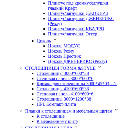
Плинтус под кромку\заглушки,
гладкий Крафт
Плинтус\заглушки ДЖОКЕР 3
Плинтус\заглушки ДЖЕНЕРИКС
(Рехау)
Плинтус\заглушки КВАДРО
Плинтус\заглушки Эггер
Цоколь
Цоколь МОДУС
Цоколь Рехау
Цоколь Престиж
Цоколь ДЖЕНЕРИКС (Рехау)
СТОЛЕШНИЦЫ FORMA &STYLE
Столешницы 3000*600*38
Стеновая панель 3000*600*6
Кромка для столешницы 3000*45*03, с/к
Столешницы 4100*600*38
Стеновая панель 4100*600*6
Столешницы 3000*1200*38
HPL Компакт-плита
Планки к столешницам и мебельным щитам
К столешнице
К мебельнному щиту