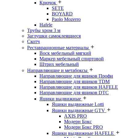
Крючок
SETE
BOYARD
Paolo Mozerro
Hafele
Трубы хром 3 м
Заглушки самоклеящиеся
Скотч
Реставрационные материалы
Воск мебельный мягкий
Маркер мебельный спиртовой
Штрих мебельный
Направляющие и метабоксы
Направляющие для ящиков Профи
Направляющие для ящиков TDM
Направляющие для ящиков HAFELE
Направляющие для ящиков DTC
Ящики выдвижные
Ящики выдвижные Lotti
Ящики выдвижные GTV
AXIS PRO
Модерн Бокс
Модерн Бокс PRO
Ящики выдвижные HAFELE