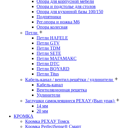
Опора для корпусной мебели
Опора и подстолье для столов
Опора для кухонной базы 100/150
Подпятники
Рег.опора и ножка М6
Опора колесная
Петли
Петли HAFELE
Петли GTV
Петли TDM
Петли SETE
Петли МАГАМАКС
Петли DTC
Петли BOYARD
Петли Titus
Кабель-канал / вентил.решётки / удлинители
Кабель-канал
Вентиляционная решетка
Удлинители
Заглушки самоклеящиеся РЕХАУ (Вып упак)
14 мм
20 мм
КРОМКА
Кромка PЕХАУ Томск
Кромка PerfectSense® Смарт