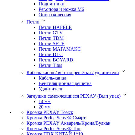
Подпятники
Рег.опора и ножка М6
Опора колесная
Петли
Петли HAFELE
Петли GTV
Петли TDM
Петли SETE
Петли МАГАМАКС
Петли DTC
Петли BOYARD
Петли Titus
Кабель-канал / вентил.решётки / удлинители
Кабель-канал
Вентиляционная решетка
Удлинители
Заглушки самоклеящиеся РЕХАУ (Вып упак)
14 мм
20 мм
Кромка PЕХАУ Томск
Кромка PerfectSense® Смарт
Кромка PЕХАУ Акварель/Крона/Вулкан
Кромка PerfectSense® Топ
Кромка ПВХ КИТАЙ 1*19