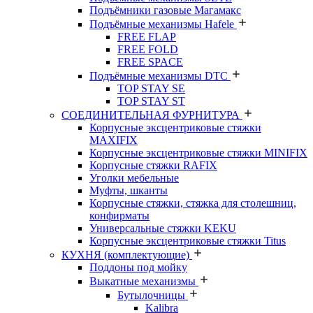
Подъёмники газовые Магамакс
Подъёмные механизмы Hafele
FREE FLAP
FREE FOLD
FREE SPACE
Подъёмные механизмы DTC
TOP STAY SE
TOP STAY ST
СОЕДИНИТЕЛЬНАЯ ФУРНИТУРА
Корпусные эксцентриковые стяжки
MAXIFIX
Корпусные эксцентриковые стяжки MINIFIX
Корпусные стяжки RAFIX
Уголки мебельные
Муфты, шканты
Корпусные стяжки, стяжка для столешниц,
конфирматы
Универсальные стяжки KEKU
Корпусные эксцентриковые стяжки Titus
КУХНЯ (комплектующие)
Поддоны под мойку
Выкатные механизмы
Бутылочницы
Kalibra