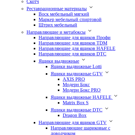
Скотч
Реставрационные материалы
Воск мебельный мягкий
Маркер мебельный спиртовой
Штрих мебельный
Направляющие и метабоксы
Направляющие для ящиков Профи
Направляющие для ящиков TDM
Направляющие для ящиков HAFELE
Направляющие для ящиков DTC
Ящики выдвижные
Ящики выдвижные Lotti
Ящики выдвижные GTV
AXIS PRO
Модерн Бокс
Модерн Бокс PRO
Ящики выдвижные HAFELE
Matrix Box S
Ящики выдвижные DTC
Dragon Box
Направляющие для ящиков GTV
Направляющие шариковые с
доводчиком