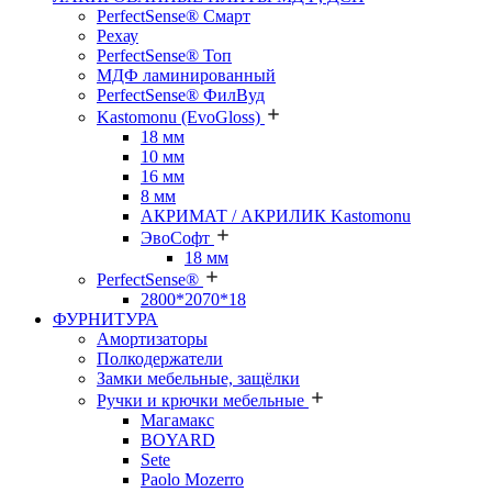
PerfectSense® Смарт
Рехау
PerfectSense® Топ
МДФ ламинированный
PerfectSense® ФилВуд
Kastomonu (EvoGloss)
18 мм
10 мм
16 мм
8 мм
АКРИМАТ / АКРИЛИК Kastomonu
ЭвоСофт
18 мм
PerfectSense®
2800*2070*18
ФУРНИТУРА
Амортизаторы
Полкодержатели
Замки мебельные, защёлки
Ручки и крючки мебельные
Магамакс
BOYARD
Sete
Paolo Mozerro