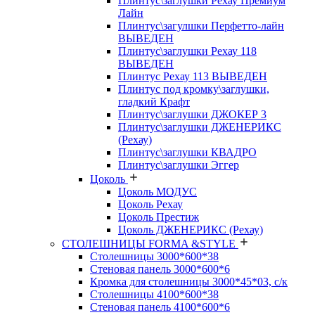
Плинтус\заглушки Рехау Премиум
Лайн
Плинтус\загулшки Перфетто-лайн
ВЫВЕДЕН
Плинтус\заглушки Рехау 118
ВЫВЕДЕН
Плинтус Рехау 113 ВЫВЕДЕН
Плинтус под кромку\заглушки,
гладкий Крафт
Плинтус\заглушки ДЖОКЕР 3
Плинтус\заглушки ДЖЕНЕРИКС
(Рехау)
Плинтус\заглушки КВАДРО
Плинтус\заглушки Эггер
Цоколь
Цоколь МОДУС
Цоколь Рехау
Цоколь Престиж
Цоколь ДЖЕНЕРИКС (Рехау)
СТОЛЕШНИЦЫ FORMA &STYLE
Столешницы 3000*600*38
Стеновая панель 3000*600*6
Кромка для столешницы 3000*45*03, с/к
Столешницы 4100*600*38
Стеновая панель 4100*600*6