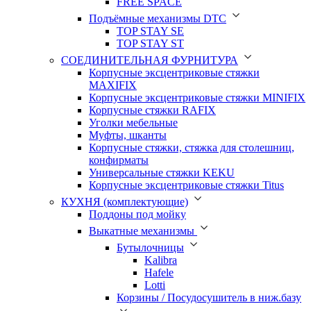
FREE SPACE
Подъёмные механизмы DTC
TOP STAY SE
TOP STAY ST
СОЕДИНИТЕЛЬНАЯ ФУРНИТУРА
Корпусные эксцентриковые стяжки
MAXIFIX
Корпусные эксцентриковые стяжки MINIFIX
Корпусные стяжки RAFIX
Уголки мебельные
Муфты, шканты
Корпусные стяжки, стяжка для столешниц,
конфирматы
Универсальные стяжки KEKU
Корпусные эксцентриковые стяжки Titus
КУХНЯ (комплектующие)
Поддоны под мойку
Выкатные механизмы
Бутылочницы
Kalibra
Hafele
Lotti
Корзины / Посудосушитель в ниж.базу