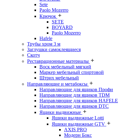
Sete
Paolo Mozerro
Крючок
SETE
BOYARD
Paolo Mozerro
Hafele
Трубы хром 3 м
Заглушки самоклеящиеся
Скотч
Реставрационные материалы
Воск мебельный мягкий
Маркер мебельный спиртовой
Штрих мебельный
Направляющие и метабоксы
Направляющие для ящиков Профи
Направляющие для ящиков TDM
Направляющие для ящиков HAFELE
Направляющие для ящиков DTC
Ящики выдвижные
Ящики выдвижные Lotti
Ящики выдвижные GTV
AXIS PRO
Модерн Бокс