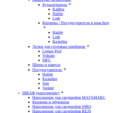
Бутылочницы
Kalibra
Hafele
Lotti
Корзины / Посудосушитель в ниж.базу
Hafele
Lotti
Калибра
Лотки для столовых приборов
Lemax Prof
Volpato
MFC
Шины и навесы
Посудосушители
Hafele
Калибра
Sete
Variant
ШКАФ (наполнение)
Наполнение для гардеробов МАГАМАКС
Корзины и обувницы
Наполнение для гардеробов SIBO
Наполнение для гардеробов REJS