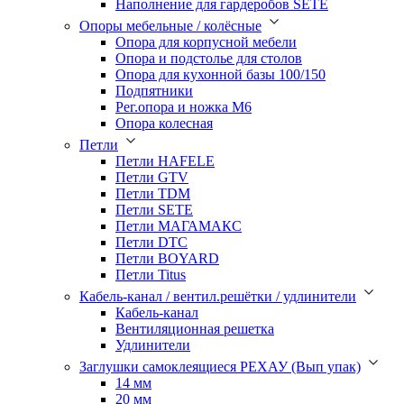
Наполнение для гардеробов SETE
Опоры мебельные / колёсные
Опора для корпусной мебели
Опора и подстолье для столов
Опора для кухонной базы 100/150
Подпятники
Рег.опора и ножка М6
Опора колесная
Петли
Петли HAFELE
Петли GTV
Петли TDM
Петли SETE
Петли МАГАМАКС
Петли DTC
Петли BOYARD
Петли Titus
Кабель-канал / вентил.решётки / удлинители
Кабель-канал
Вентиляционная решетка
Удлинители
Заглушки самоклеящиеся РЕХАУ (Вып упак)
14 мм
20 мм