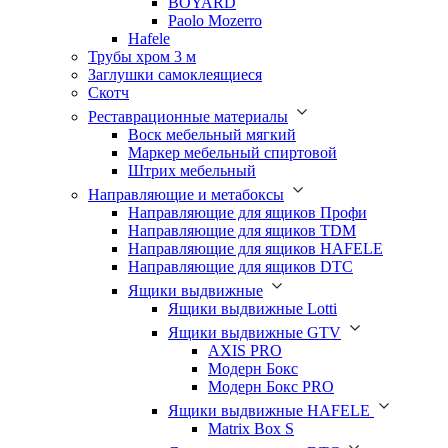
BOYARD
Paolo Mozerro
Hafele
Трубы хром 3 м
Заглушки самоклеящиеся
Скотч
Реставрационные материалы
Воск мебельный мягкий
Маркер мебельный спиртовой
Штрих мебельный
Направляющие и метабоксы
Направляющие для ящиков Профи
Направляющие для ящиков TDM
Направляющие для ящиков HAFELE
Направляющие для ящиков DTC
Ящики выдвижные
Ящики выдвижные Lotti
Ящики выдвижные GTV
AXIS PRO
Модерн Бокс
Модерн Бокс PRO
Ящики выдвижные HAFELE
Matrix Box S