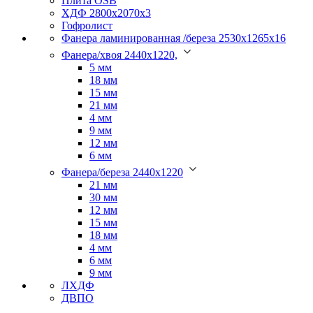
Плита OSB
ХДФ 2800х2070х3
Гофролист
Фанера ламинированная /береза 2530х1265х16
Фанера/хвоя 2440х1220,
5 мм
18 мм
15 мм
21 мм
4 мм
9 мм
12 мм
6 мм
Фанера/береза 2440х1220
21 мм
30 мм
12 мм
15 мм
18 мм
4 мм
6 мм
9 мм
ЛХДФ
ДВПО