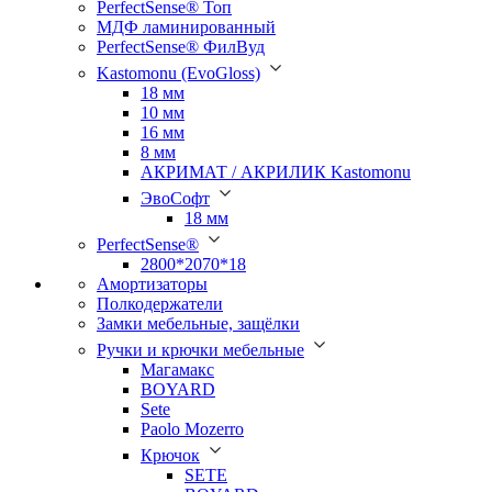
PerfectSense® Топ
МДФ ламинированный
PerfectSense® ФилВуд
Kastomonu (EvoGloss)
18 мм
10 мм
16 мм
8 мм
АКРИМАТ / АКРИЛИК Kastomonu
ЭвоСофт
18 мм
PerfectSense®
2800*2070*18
Амортизаторы
Полкодержатели
Замки мебельные, защёлки
Ручки и крючки мебельные
Магамакс
BOYARD
Sete
Paolo Mozerro
Крючок
SETE