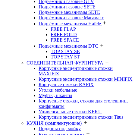
Подъёмники газовые GTV
Подъёмники газовые SETE
Подъемные механизмы SETE
Подъёмники газовые Магамакс
Подъёмные механизмы Hafele
FREE FLAP
FREE FOLD
FREE SPACE
Подъёмные механизмы DTC
TOP STAY SE
TOP STAY ST
СОЕДИНИТЕЛЬНАЯ ФУРНИТУРА
Корпусные эксцентриковые стяжки
MAXIFIX
Корпусные эксцентриковые стяжки MINIFIX
Корпусные стяжки RAFIX
Уголки мебельные
Муфты, шканты
Корпусные стяжки, стяжка для столешниц,
конфирматы
Универсальные стяжки KEKU
Корпусные эксцентриковые стяжки Titus
КУХНЯ (комплектующие)
Поддоны под мойку
Выкатные механизмы