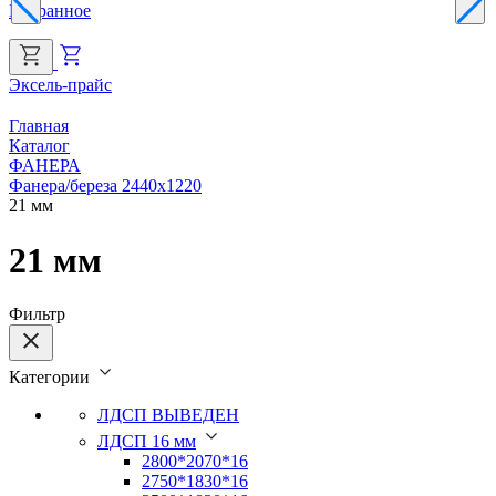
Избранное
Эксель-прайс
Г
Главная
Каталог
ФАНЕРА
Фанера/береза 2440х1220
21 мм
21 мм
Фильтр
Категории
ЛДСП ВЫВЕДЕН
ЛДСП 16 мм
2800*2070*16
2750*1830*16