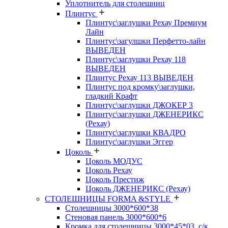
Уплотнитель для столешниц
Плинтус
Плинтус\заглушки Рехау Премиум
Лайн
Плинтус\загулшки Перфетто-лайн
ВЫВЕДЕН
Плинтус\заглушки Рехау 118
ВЫВЕДЕН
Плинтус Рехау 113 ВЫВЕДЕН
Плинтус под кромку\заглушки,
гладкий Крафт
Плинтус\заглушки ДЖОКЕР 3
Плинтус\заглушки ДЖЕНЕРИКС
(Рехау)
Плинтус\заглушки КВАДРО
Плинтус\заглушки Эггер
Цоколь
Цоколь МОДУС
Цоколь Рехау
Цоколь Престиж
Цоколь ДЖЕНЕРИКС (Рехау)
СТОЛЕШНИЦЫ FORMA &STYLE
Столешницы 3000*600*38
Стеновая панель 3000*600*6
Кромка для столешницы 3000*45*03, с/к