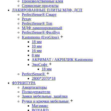
Производственные клея
Сервисные продукты
ЛАКИРОВАННЫЕ ПЛИТЫ МДФ, ДСП
PerfectSense® Смарт
Рехау
PerfectSense® Топ
МДФ ламинированный
PerfectSense® ФилВуд
Kastomonu (EvoGloss)
18 мм
10 мм
16 мм
8 мм
АКРИМАТ / АКРИЛИК Kastomonu
ЭвоСофт
18 мм
PerfectSense®
2800*2070*18
ФУРНИТУРА
Амортизаторы
Полкодержатели
Замки мебельные, защёлки
Ручки и крючки мебельные
Магамакс
BOYARD