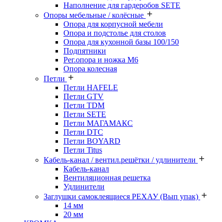
Наполнение для гардеробов SETE
Опоры мебельные / колёсные
Опора для корпусной мебели
Опора и подстолье для столов
Опора для кухонной базы 100/150
Подпятники
Рег.опора и ножка М6
Опора колесная
Петли
Петли HAFELE
Петли GTV
Петли TDM
Петли SETE
Петли МАГАМАКС
Петли DTC
Петли BOYARD
Петли Titus
Кабель-канал / вентил.решётки / удлинители
Кабель-канал
Вентиляционная решетка
Удлинители
Заглушки самоклеящиеся РЕХАУ (Вып упак)
14 мм
20 мм