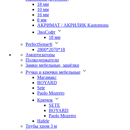
18 мм
10 мм
16 мм
8 мм
АКРИМАТ / АКРИЛИК Kastomonu
ЭвоСофт
18 мм
PerfectSense®
2800*2070*18
Амортизаторы
Полкодержатели
Замки мебельные, защёлки
Ручки и крючки мебельные
Магамакс
BOYARD
Sete
Paolo Mozerro
Крючок
SETE
BOYARD
Paolo Mozerro
Hafele
Трубы хром 3 м