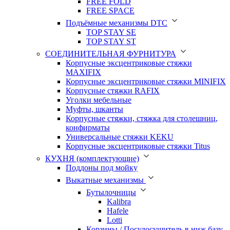
FREE FOLD
FREE SPACE
Подъёмные механизмы DTC
TOP STAY SE
TOP STAY ST
СОЕДИНИТЕЛЬНАЯ ФУРНИТУРА
Корпусные эксцентриковые стяжки
MAXIFIX
Корпусные эксцентриковые стяжки MINIFIX
Корпусные стяжки RAFIX
Уголки мебельные
Муфты, шканты
Корпусные стяжки, стяжка для столешниц,
конфирматы
Универсальные стяжки KEKU
Корпусные эксцентриковые стяжки Titus
КУХНЯ (комплектующие)
Поддоны под мойку
Выкатные механизмы
Бутылочницы
Kalibra
Hafele
Lotti
Корзины / Посудосушитель в ниж.базу