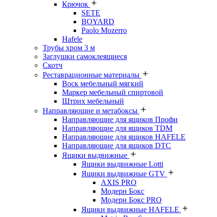
Крючок
SETE
BOYARD
Paolo Mozerro
Hafele
Трубы хром 3 м
Заглушки самоклеящиеся
Скотч
Реставрационные материалы
Воск мебельный мягкий
Маркер мебельный спиртовой
Штрих мебельный
Направляющие и метабоксы
Направляющие для ящиков Профи
Направляющие для ящиков TDM
Направляющие для ящиков HAFELE
Направляющие для ящиков DTC
Ящики выдвижные
Ящики выдвижные Lotti
Ящики выдвижные GTV
AXIS PRO
Модерн Бокс
Модерн Бокс PRO
Ящики выдвижные HAFELE