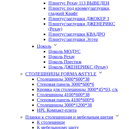
Плинтус Рехау 113 ВЫВЕДЕН
Плинтус под кромку\заглушки,
гладкий Крафт
Плинтус\заглушки ДЖОКЕР 3
Плинтус\заглушки ДЖЕНЕРИКС
(Рехау)
Плинтус\заглушки КВАДРО
Плинтус\заглушки Эггер
Цоколь
Цоколь МОДУС
Цоколь Рехау
Цоколь Престиж
Цоколь ДЖЕНЕРИКС (Рехау)
СТОЛЕШНИЦЫ FORMA &STYLE
Столешницы 3000*600*38
Стеновая панель 3000*600*6
Кромка для столешницы 3000*45*03, с/к
Столешницы 4100*600*38
Стеновая панель 4100*600*6
Столешницы 3000*1200*38
HPL Компакт-плита
Планки к столешницам и мебельным щитам
К столешнице
К мебельнному щиту