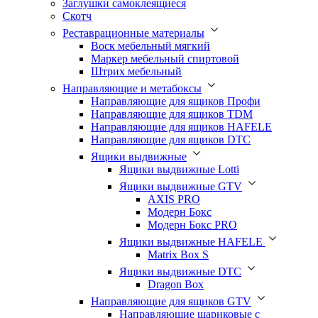
Заглушки самоклеящиеся
Скотч
Реставрационные материалы
Воск мебельный мягкий
Маркер мебельный спиртовой
Штрих мебельный
Направляющие и метабоксы
Направляющие для ящиков Профи
Направляющие для ящиков TDM
Направляющие для ящиков HAFELE
Направляющие для ящиков DTC
Ящики выдвижные
Ящики выдвижные Lotti
Ящики выдвижные GTV
AXIS PRO
Модерн Бокс
Модерн Бокс PRO
Ящики выдвижные HAFELE
Matrix Box S
Ящики выдвижные DTC
Dragon Box
Направляющие для ящиков GTV
Направляющие шариковые с