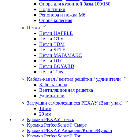
Опора для кухонной базы 100/150
Подпятники
Рег.опора и ножка М6
Опора колесная
Петли
Петли HAFELE
Петли GTV
Петли TDM
Петли SETE
Петли МАГАМАКС
Петли DTC
Петли BOYARD
Петли Titus
Кабель-канал / вентил.решётки / удлинители
Кабель-канал
Вентиляционная решетка
Удлинители
Заглушки самоклеящиеся РЕХАУ (Вып упак)
14 мм
20 мм
Кромка PЕХАУ Томск
Кромка PerfectSense® Смарт
Кромка PЕХАУ Акварель/Крона/Вулкан
Кромка PerfectSense® Топ