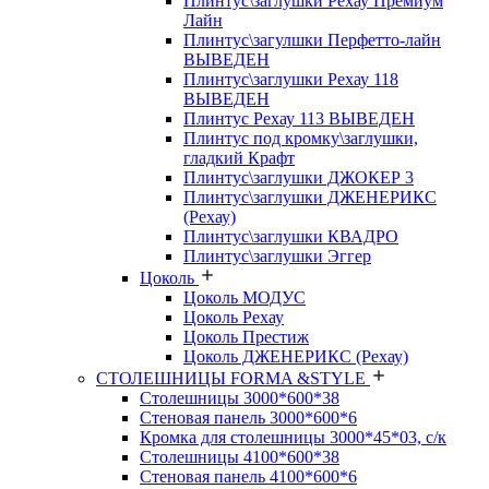
Плинтус\заглушки Рехау Премиум
Лайн
Плинтус\загулшки Перфетто-лайн
ВЫВЕДЕН
Плинтус\заглушки Рехау 118
ВЫВЕДЕН
Плинтус Рехау 113 ВЫВЕДЕН
Плинтус под кромку\заглушки,
гладкий Крафт
Плинтус\заглушки ДЖОКЕР 3
Плинтус\заглушки ДЖЕНЕРИКС
(Рехау)
Плинтус\заглушки КВАДРО
Плинтус\заглушки Эггер
Цоколь
Цоколь МОДУС
Цоколь Рехау
Цоколь Престиж
Цоколь ДЖЕНЕРИКС (Рехау)
СТОЛЕШНИЦЫ FORMA &STYLE
Столешницы 3000*600*38
Стеновая панель 3000*600*6
Кромка для столешницы 3000*45*03, с/к
Столешницы 4100*600*38
Стеновая панель 4100*600*6