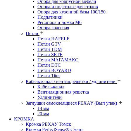
Опора для корпусной мебели
Опора и подстолье для столов
Опора для кухонной базы 100/150
Подпятники
Рег.опора и ножка М6
Опора колесная
Петли
Петли HAFELE
Петли GTV
Петли TDM
Петли SETE
Петли МАГАМАКС
Петли DTC
Петли BOYARD
Петли Titus
Кабель-канал / вентил.решётки / удлинители
Кабель-канал
Вентиляционная решетка
Удлинители
Заглушки самоклеящиеся РЕХАУ (Вып упак)
14 мм
20 мм
КРОМКА
Кромка PЕХАУ Томск
Кромка PerfectSense® Смарт