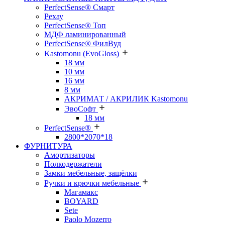
PerfectSense® Смарт
Рехау
PerfectSense® Топ
МДФ ламинированный
PerfectSense® ФилВуд
Kastomonu (EvoGloss)
18 мм
10 мм
16 мм
8 мм
АКРИМАТ / АКРИЛИК Kastomonu
ЭвоСофт
18 мм
PerfectSense®
2800*2070*18
ФУРНИТУРА
Амортизаторы
Полкодержатели
Замки мебельные, защёлки
Ручки и крючки мебельные
Магамакс
BOYARD
Sete
Paolo Mozerro