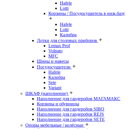
Hafele
Lotti
Корзины / Посудосушитель в ниж.базу
Hafele
Lotti
Калибра
Лотки для столовых приборов
Lemax Prof
Volpato
MFC
Шины и навесы
Посудосушители
Hafele
Калибра
Sete
Variant
ШКАФ (наполнение)
Наполнение для гардеробов МАГАМАКС
Корзины и обувницы
Наполнение для гардеробов SIBO
Наполнение для гардеробов REJS
Наполнение для гардеробов SETE
Опоры мебельные / колёсные