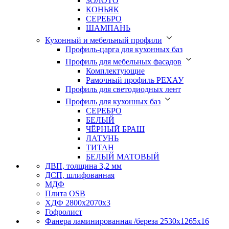
ЗОЛОТО
КОНЬЯК
СЕРЕБРО
ШАМПАНЬ
Кухонный и мебельный профили
Профиль-царга для кухонных баз
Профиль для мебельных фасадов
Комплектующие
Рамочный профиль РЕХАУ
Профиль для светодиодных лент
Профиль для кухонных баз
СЕРЕБРО
БЕЛЫЙ
ЧЁРНЫЙ БРАШ
ЛАТУНЬ
ТИТАН
БЕЛЫЙ МАТОВЫЙ
ДВП, толщина 3,2 мм
ДСП, шлифованная
МДФ
Плита OSB
ХДФ 2800х2070х3
Гофролист
Фанера ламинированная /береза 2530х1265х16