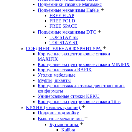
Подъёмники газовые Магамакс
Подъёмные механизмы Hafele
FREE FLAP
FREE FOLD
FREE SPACE
Подъёмные механизмы DTC
TOP STAY SE
TOP STAY ST
СОЕДИНИТЕЛЬНАЯ ФУРНИТУРА
Корпусные эксцентриковые стяжки
MAXIFIX
Корпусные эксцентриковые стяжки MINIFIX
Корпусные стяжки RAFIX
Уголки мебельные
Муфты, шканты
Корпусные стяжки, стяжка для столешниц,
конфирматы
Универсальные стяжки KEKU
Корпусные эксцентриковые стяжки Titus
КУХНЯ (комплектующие)
Поддоны под мойку
Выкатные механизмы
Бутылочницы
Kalibra