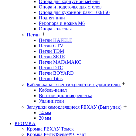
Опора для корпусной мебели
Опора и подстолье для столов
Опора для кухонной базы 100/150
Подпятники
Рег.опора и ножка М6
Опора колесная
Петли
Петли HAFELE
Петли GTV
Петли TDM
Петли SETE
Петли МАГАМАКС
Петли DTC
Петли BOYARD
Петли Titus
Кабель-канал / вентил.решётки / удлинители
Кабель-канал
Вентиляционная решетка
Удлинители
Заглушки самоклеящиеся РЕХАУ (Вып упак)
14 мм
20 мм
КРОМКА
Кромка PЕХАУ Томск
Кромка PerfectSense® Смарт