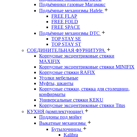
Подъёмники газовые Магамакс
Подъёмные механизмы Hafele
FREE FLAP
FREE FOLD
FREE SPACE
Подъёмные механизмы DTC
TOP STAY SE
TOP STAY ST
СОЕДИНИТЕЛЬНАЯ ФУРНИТУРА
Корпусные эксцентриковые стяжки
MAXIFIX
Корпусные эксцентриковые стяжки MINIFIX
Корпусные стяжки RAFIX
Уголки мебельные
Муфты, шканты
Корпусные стяжки, стяжка для столешниц,
конфирматы
Универсальные стяжки KEKU
Корпусные эксцентриковые стяжки Titus
КУХНЯ (комплектующие)
Поддоны под мойку
Выкатные механизмы
Бутылочницы
Kalibra