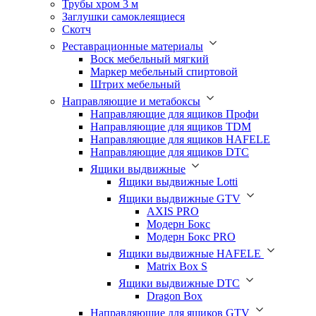
Трубы хром 3 м
Заглушки самоклеящиеся
Скотч
Реставрационные материалы
Воск мебельный мягкий
Маркер мебельный спиртовой
Штрих мебельный
Направляющие и метабоксы
Направляющие для ящиков Профи
Направляющие для ящиков TDM
Направляющие для ящиков HAFELE
Направляющие для ящиков DTC
Ящики выдвижные
Ящики выдвижные Lotti
Ящики выдвижные GTV
AXIS PRO
Модерн Бокс
Модерн Бокс PRO
Ящики выдвижные HAFELE
Matrix Box S
Ящики выдвижные DTC
Dragon Box
Направляющие для ящиков GTV