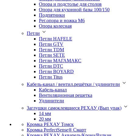
Опора и подстолье для столов
Опора для кухонной базы 100/150
Подпятники
Рег.опора и ножка М6
Опора колесная
Петли
Петли HAFELE
Петли GTV
Петли TDM
Петли SETE
Петли МАГАМАКС
Петли DTC
Петли BOYARD
Петли Titus
Кабель-канал / вентил.решётки / удлинители
Кабель-канал
Вентиляционная решетка
Удлинители
Заглушки самоклеящиеся РЕХАУ (Вып упак)
14 мм
20 мм
Кромка PЕХАУ Томск
Кромка PerfectSense® Смарт
Кромка PЕХАУ Акварель/Крона/Вулкан