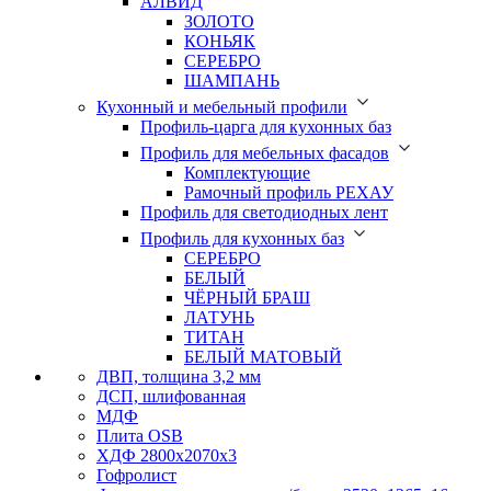
АЛВИД
ЗОЛОТО
КОНЬЯК
СЕРЕБРО
ШАМПАНЬ
Кухонный и мебельный профили
Профиль-царга для кухонных баз
Профиль для мебельных фасадов
Комплектующие
Рамочный профиль РЕХАУ
Профиль для светодиодных лент
Профиль для кухонных баз
СЕРЕБРО
БЕЛЫЙ
ЧЁРНЫЙ БРАШ
ЛАТУНЬ
ТИТАН
БЕЛЫЙ МАТОВЫЙ
ДВП, толщина 3,2 мм
ДСП, шлифованная
МДФ
Плита OSB
ХДФ 2800х2070х3
Гофролист