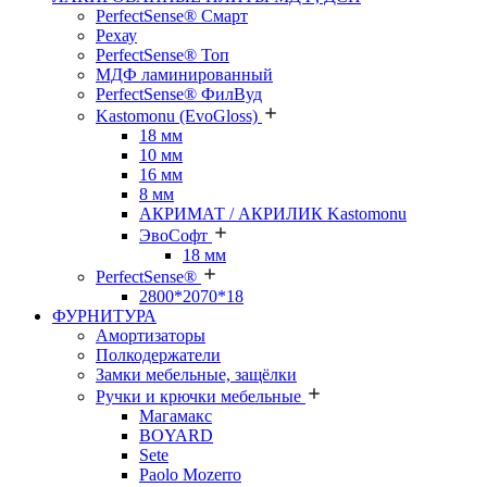
PerfectSense® Смарт
Рехау
PerfectSense® Топ
МДФ ламинированный
PerfectSense® ФилВуд
Kastomonu (EvoGloss)
18 мм
10 мм
16 мм
8 мм
АКРИМАТ / АКРИЛИК Kastomonu
ЭвоСофт
18 мм
PerfectSense®
2800*2070*18
ФУРНИТУРА
Амортизаторы
Полкодержатели
Замки мебельные, защёлки
Ручки и крючки мебельные
Магамакс
BOYARD
Sete
Paolo Mozerro