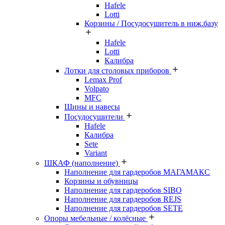
Hafele
Lotti
Корзины / Посудосушитель в ниж.базу
Hafele
Lotti
Калибра
Лотки для столовых приборов
Lemax Prof
Volpato
MFC
Шины и навесы
Посудосушители
Hafele
Калибра
Sete
Variant
ШКАФ (наполнение)
Наполнение для гардеробов МАГАМАКС
Корзины и обувницы
Наполнение для гардеробов SIBO
Наполнение для гардеробов REJS
Наполнение для гардеробов SETE
Опоры мебельные / колёсные