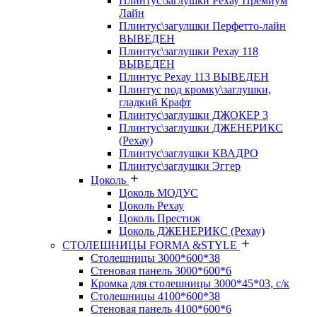
Плинтус\заглушки Рехау Премиум
Лайн
Плинтус\загулшки Перфетто-лайн
ВЫВЕДЕН
Плинтус\заглушки Рехау 118
ВЫВЕДЕН
Плинтус Рехау 113 ВЫВЕДЕН
Плинтус под кромку\заглушки,
гладкий Крафт
Плинтус\заглушки ДЖОКЕР 3
Плинтус\заглушки ДЖЕНЕРИКС
(Рехау)
Плинтус\заглушки КВАДРО
Плинтус\заглушки Эггер
Цоколь
Цоколь МОДУС
Цоколь Рехау
Цоколь Престиж
Цоколь ДЖЕНЕРИКС (Рехау)
СТОЛЕШНИЦЫ FORMA &STYLE
Столешницы 3000*600*38
Стеновая панель 3000*600*6
Кромка для столешницы 3000*45*03, с/к
Столешницы 4100*600*38
Стеновая панель 4100*600*6