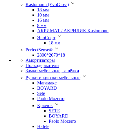
Kastomonu (EvoGloss)
18 мм
10 мм
16 мм
8 мм
АКРИМАТ / АКРИЛИК Kastomonu
ЭвоСофт
18 мм
PerfectSense®
2800*2070*18
Амортизаторы
Полкодержатели
Замки мебельные, защёлки
Ручки и крючки мебельные
Магамакс
BOYARD
Sete
Paolo Mozerro
Крючок
SETE
BOYARD
Paolo Mozerro
Hafele