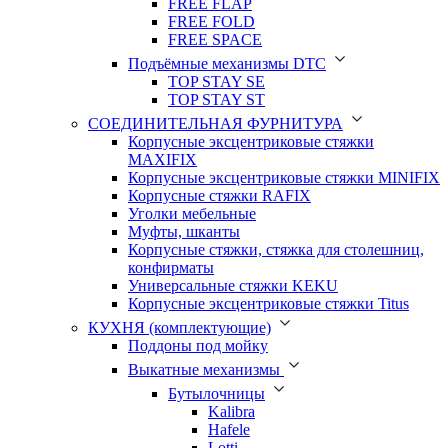
FREE FLAP
FREE FOLD
FREE SPACE
Подъёмные механизмы DTC
TOP STAY SE
TOP STAY ST
СОЕДИНИТЕЛЬНАЯ ФУРНИТУРА
Корпусные эксцентриковые стяжки
MAXIFIX
Корпусные эксцентриковые стяжки MINIFIX
Корпусные стяжки RAFIX
Уголки мебельные
Муфты, шканты
Корпусные стяжки, стяжка для столешниц,
конфирматы
Универсальные стяжки KEKU
Корпусные эксцентриковые стяжки Titus
КУХНЯ (комплектующие)
Поддоны под мойку
Выкатные механизмы
Бутылочницы
Kalibra
Hafele
Lotti