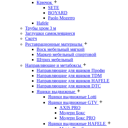
Крючок
SETE
BOYARD
Paolo Mozerro
Hafele
Трубы хром 3 м
Заглушки самоклеящиеся
Скотч
Реставрационные материалы
Воск мебельный мягкий
Маркер мебельный спиртовой
Штрих мебельный
Направляющие и метабоксы
Направляющие для ящиков Профи
Направляющие для ящиков TDM
Направляющие для ящиков HAFELE
Направляющие для ящиков DTC
Ящики выдвижные
Ящики выдвижные Lotti
Ящики выдвижные GTV
AXIS PRO
Модерн Бокс
Модерн Бокс PRO
Ящики выдвижные HAFELE