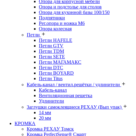
Опора для корпусной мебели
Опора и подстолье для столов
Опора для кухонной базы 100/150
Подпятники
Рег.опора и ножка М6
Опора колесная
Петли
Петли HAFELE
Петли GTV
Петли TDM
Петли SETE
Петли МАГАМАКС
Петли DTC
Петли BOYARD
Петли Titus
Кабель-канал / вентил.решётки / удлинители
Кабель-канал
Вентиляционная решетка
Удлинители
Заглушки самоклеящиеся РЕХАУ (Вып упак)
14 мм
20 мм
КРОМКА
Кромка PЕХАУ Томск
Кромка PerfectSense® Смарт