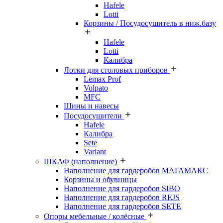
Hafele
Lotti
Корзины / Посудосушитель в ниж.базу
Hafele
Lotti
Калибра
Лотки для столовых приборов
Lemax Prof
Volpato
MFC
Шины и навесы
Посудосушители
Hafele
Калибра
Sete
Variant
ШКАФ (наполнение)
Наполнение для гардеробов МАГАМАКС
Корзины и обувницы
Наполнение для гардеробов SIBO
Наполнение для гардеробов REJS
Наполнение для гардеробов SETE
Опоры мебельные / колёсные