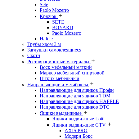
Sete
Paolo Mozerro
Крючок
SETE
BOYARD
Paolo Mozerro
Hafele
Трубы хром 3 м
Заглушки самоклеящиеся
Скотч
Реставрационные материалы
Воск мебельный мягкий
Маркер мебельный спиртовой
Штрих мебельный
Направляющие и метабоксы
Направляющие для ящиков Профи
Направляющие для ящиков TDM
Направляющие для ящиков HAFELE
Направляющие для ящиков DTC
Ящики выдвижные
Ящики выдвижные Lotti
Ящики выдвижные GTV
AXIS PRO
Модерн Бокс