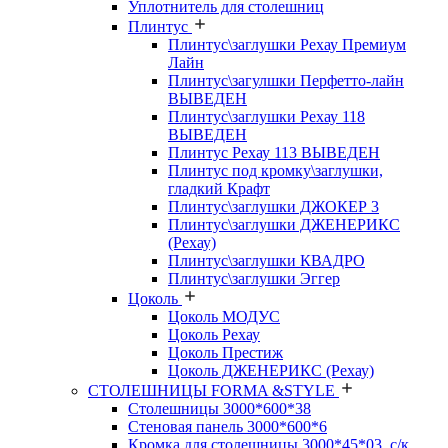
Уплотнитель для столешниц
Плинтус
Плинтус\заглушки Рехау Премиум
Лайн
Плинтус\загулшки Перфетто-лайн
ВЫВЕДЕН
Плинтус\заглушки Рехау 118
ВЫВЕДЕН
Плинтус Рехау 113 ВЫВЕДЕН
Плинтус под кромку\заглушки,
гладкий Крафт
Плинтус\заглушки ДЖОКЕР 3
Плинтус\заглушки ДЖЕНЕРИКС
(Рехау)
Плинтус\заглушки КВАДРО
Плинтус\заглушки Эггер
Цоколь
Цоколь МОДУС
Цоколь Рехау
Цоколь Престиж
Цоколь ДЖЕНЕРИКС (Рехау)
СТОЛЕШНИЦЫ FORMA &STYLE
Столешницы 3000*600*38
Стеновая панель 3000*600*6
Кромка для столешницы 3000*45*03, с/к