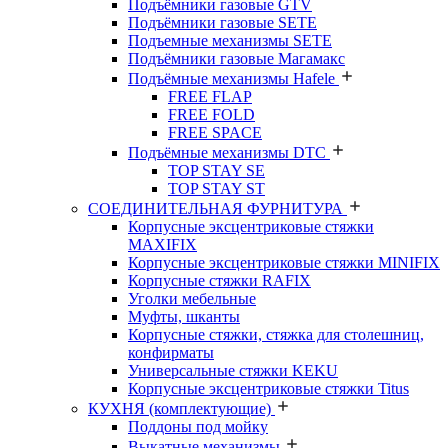
Подъёмники газовые GTV
Подъёмники газовые SETE
Подъемные механизмы SETE
Подъёмники газовые Магамакс
Подъёмные механизмы Hafele
FREE FLAP
FREE FOLD
FREE SPACE
Подъёмные механизмы DTC
TOP STAY SE
TOP STAY ST
СОЕДИНИТЕЛЬНАЯ ФУРНИТУРА
Корпусные эксцентриковые стяжки
MAXIFIX
Корпусные эксцентриковые стяжки MINIFIX
Корпусные стяжки RAFIX
Уголки мебельные
Муфты, шканты
Корпусные стяжки, стяжка для столешниц,
конфирматы
Универсальные стяжки KEKU
Корпусные эксцентриковые стяжки Titus
КУХНЯ (комплектующие)
Поддоны под мойку
Выкатные механизмы