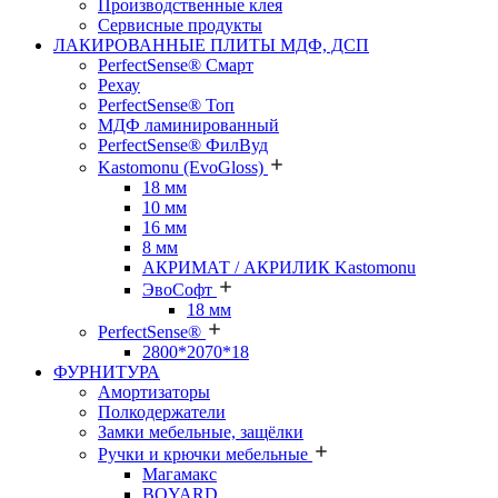
Производственные клея
Сервисные продукты
ЛАКИРОВАННЫЕ ПЛИТЫ МДФ, ДСП
PerfectSense® Смарт
Рехау
PerfectSense® Топ
МДФ ламинированный
PerfectSense® ФилВуд
Kastomonu (EvoGloss)
18 мм
10 мм
16 мм
8 мм
АКРИМАТ / АКРИЛИК Kastomonu
ЭвоСофт
18 мм
PerfectSense®
2800*2070*18
ФУРНИТУРА
Амортизаторы
Полкодержатели
Замки мебельные, защёлки
Ручки и крючки мебельные
Магамакс
BOYARD