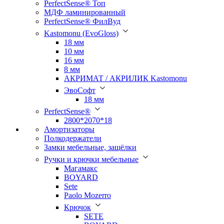
PerfectSense® Топ
МДФ ламинированный
PerfectSense® ФилВуд
Kastomonu (EvoGloss)
18 мм
10 мм
16 мм
8 мм
АКРИМАТ / АКРИЛИК Kastomonu
ЭвоСофт
18 мм
PerfectSense®
2800*2070*18
Амортизаторы
Полкодержатели
Замки мебельные, защёлки
Ручки и крючки мебельные
Магамакс
BOYARD
Sete
Paolo Mozerro
Крючок
SETE