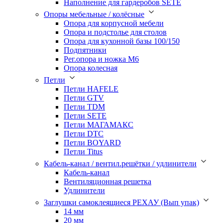
Наполнение для гардеробов SETE
Опоры мебельные / колёсные
Опора для корпусной мебели
Опора и подстолье для столов
Опора для кухонной базы 100/150
Подпятники
Рег.опора и ножка М6
Опора колесная
Петли
Петли HAFELE
Петли GTV
Петли TDM
Петли SETE
Петли МАГАМАКС
Петли DTC
Петли BOYARD
Петли Titus
Кабель-канал / вентил.решётки / удлинители
Кабель-канал
Вентиляционная решетка
Удлинители
Заглушки самоклеящиеся РЕХАУ (Вып упак)
14 мм
20 мм