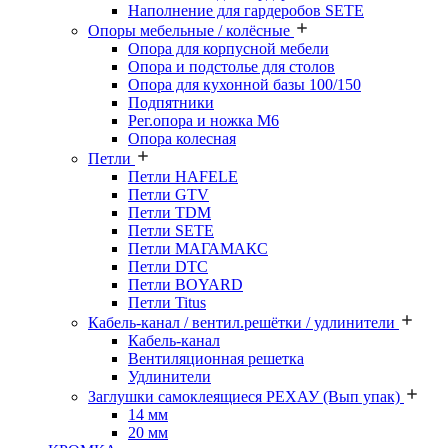
Наполнение для гардеробов SETE
Опоры мебельные / колёсные
Опора для корпусной мебели
Опора и подстолье для столов
Опора для кухонной базы 100/150
Подпятники
Рег.опора и ножка М6
Опора колесная
Петли
Петли HAFELE
Петли GTV
Петли TDM
Петли SETE
Петли МАГАМАКС
Петли DTC
Петли BOYARD
Петли Titus
Кабель-канал / вентил.решётки / удлинители
Кабель-канал
Вентиляционная решетка
Удлинители
Заглушки самоклеящиеся РЕХАУ (Вып упак)
14 мм
20 мм