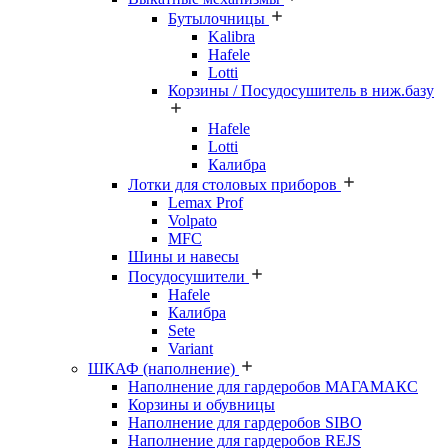
Бутылочницы
Kalibra
Hafele
Lotti
Корзины / Посудосушитель в ниж.базу
Hafele
Lotti
Калибра
Лотки для столовых приборов
Lemax Prof
Volpato
MFC
Шины и навесы
Посудосушители
Hafele
Калибра
Sete
Variant
ШКАФ (наполнение)
Наполнение для гардеробов МАГАМАКС
Корзины и обувницы
Наполнение для гардеробов SIBO
Наполнение для гардеробов REJS