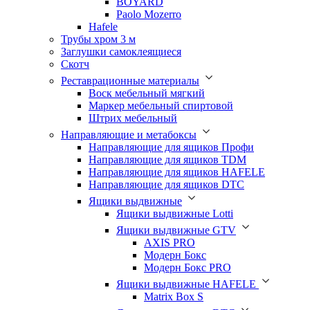
BOYARD
Paolo Mozerro
Hafele
Трубы хром 3 м
Заглушки самоклеящиеся
Скотч
Реставрационные материалы
Воск мебельный мягкий
Маркер мебельный спиртовой
Штрих мебельный
Направляющие и метабоксы
Направляющие для ящиков Профи
Направляющие для ящиков TDM
Направляющие для ящиков HAFELE
Направляющие для ящиков DTC
Ящики выдвижные
Ящики выдвижные Lotti
Ящики выдвижные GTV
AXIS PRO
Модерн Бокс
Модерн Бокс PRO
Ящики выдвижные HAFELE
Matrix Box S