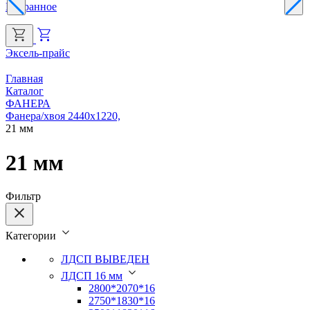
Избранное
Эксель-прайс
Г
Главная
Каталог
ФАНЕРА
Фанера/хвоя 2440х1220,
21 мм
21 мм
Фильтр
Категории
ЛДСП ВЫВЕДЕН
ЛДСП 16 мм
2800*2070*16
2750*1830*16