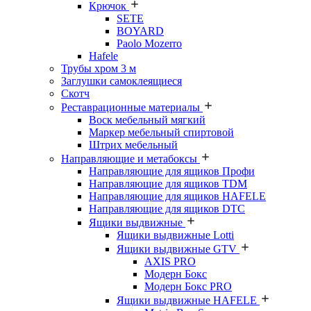
Крючок
SETE
BOYARD
Paolo Mozerro
Hafele
Трубы хром 3 м
Заглушки самоклеящиеся
Скотч
Реставрационные материалы
Воск мебельный мягкий
Маркер мебельный спиртовой
Штрих мебельный
Направляющие и метабоксы
Направляющие для ящиков Профи
Направляющие для ящиков TDM
Направляющие для ящиков HAFELE
Направляющие для ящиков DTC
Ящики выдвижные
Ящики выдвижные Lotti
Ящики выдвижные GTV
AXIS PRO
Модерн Бокс
Модерн Бокс PRO
Ящики выдвижные HAFELE