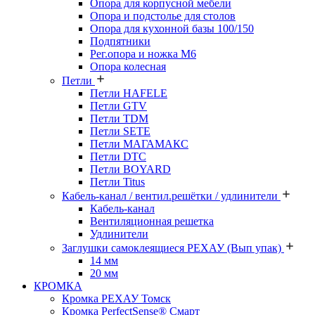
Опора для корпусной мебели
Опора и подстолье для столов
Опора для кухонной базы 100/150
Подпятники
Рег.опора и ножка М6
Опора колесная
Петли
Петли HAFELE
Петли GTV
Петли TDM
Петли SETE
Петли МАГАМАКС
Петли DTC
Петли BOYARD
Петли Titus
Кабель-канал / вентил.решётки / удлинители
Кабель-канал
Вентиляционная решетка
Удлинители
Заглушки самоклеящиеся РЕХАУ (Вып упак)
14 мм
20 мм
КРОМКА
Кромка PЕХАУ Томск
Кромка PerfectSense® Смарт