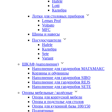
Hafele
Lotti
Калибра
Лотки для столовых приборов
Lemax Prof
Volpato
MFC
Шины и навесы
Посудосушители
Hafele
Калибра
Sete
Variant
ШКАФ (наполнение)
Наполнение для гардеробов МАГАМАКС
Корзины и обувницы
Наполнение для гардеробов SIBO
Наполнение для гардеробов REJS
Наполнение для гардеробов SETE
Опоры мебельные / колёсные
Опора для корпусной мебели
Опора и подстолье для столов
Опора для кухонной базы 100/150
Подпятники