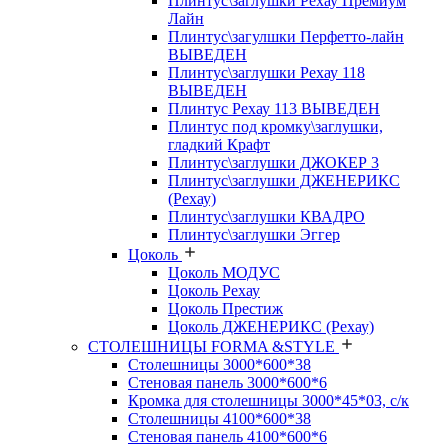
Плинтус\заглушки Рехау Премиум
Лайн
Плинтус\загулшки Перфетто-лайн
ВЫВЕДЕН
Плинтус\заглушки Рехау 118
ВЫВЕДЕН
Плинтус Рехау 113 ВЫВЕДЕН
Плинтус под кромку\заглушки,
гладкий Крафт
Плинтус\заглушки ДЖОКЕР 3
Плинтус\заглушки ДЖЕНЕРИКС
(Рехау)
Плинтус\заглушки КВАДРО
Плинтус\заглушки Эггер
Цоколь
Цоколь МОДУС
Цоколь Рехау
Цоколь Престиж
Цоколь ДЖЕНЕРИКС (Рехау)
СТОЛЕШНИЦЫ FORMA &STYLE
Столешницы 3000*600*38
Стеновая панель 3000*600*6
Кромка для столешницы 3000*45*03, с/к
Столешницы 4100*600*38
Стеновая панель 4100*600*6