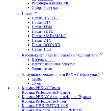
Рег.опора и ножка М6
Опора колесная
Петли
Петли HAFELE
Петли GTV
Петли TDM
Петли SETE
Петли МАГАМАКС
Петли DTC
Петли BOYARD
Петли Titus
Кабель-канал / вентил.решётки / удлинители
Кабель-канал
Вентиляционная решетка
Удлинители
Заглушки самоклеящиеся РЕХАУ (Вып упак)
14 мм
20 мм
Кромка PЕХАУ Томск
Кромка PerfectSense® Смарт
Кромка PЕХАУ Акварель/Крона/Вулкан
Кромка PerfectSense® Топ
Кромка ПВХ КИТАЙ 1*19
Кромка Ламарти, EGGER 1(0,8)*19