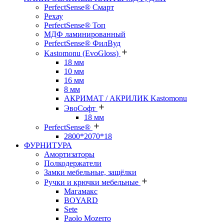
PerfectSense® Смарт
Рехау
PerfectSense® Топ
МДФ ламинированный
PerfectSense® ФилВуд
Kastomonu (EvoGloss)
18 мм
10 мм
16 мм
8 мм
АКРИМАТ / АКРИЛИК Kastomonu
ЭвоСофт
18 мм
PerfectSense®
2800*2070*18
ФУРНИТУРА
Амортизаторы
Полкодержатели
Замки мебельные, защёлки
Ручки и крючки мебельные
Магамакс
BOYARD
Sete
Paolo Mozerro