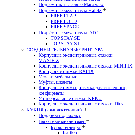
Подъёмники газовые Магамакс
Подъёмные механизмы Hafele
FREE FLAP
FREE FOLD
FREE SPACE
Подъёмные механизмы DTC
TOP STAY SE
TOP STAY ST
СОЕДИНИТЕЛЬНАЯ ФУРНИТУРА
Корпусные эксцентриковые стяжки
MAXIFIX
Корпусные эксцентриковые стяжки MINIFIX
Корпусные стяжки RAFIX
Уголки мебельные
Муфты, шканты
Корпусные стяжки, стяжка для столешниц,
конфирматы
Универсальные стяжки KEKU
Корпусные эксцентриковые стяжки Titus
КУХНЯ (комплектующие)
Поддоны под мойку
Выкатные механизмы
Бутылочницы
Kalibra