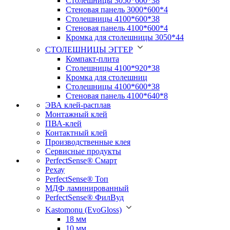
Столешницы 3050*600*38
Стеновая панель 3000*600*4
Столешницы 4100*600*38
Стеновая панель 4100*600*4
Кромка для столешницы 3050*44
СТОЛЕШНИЦЫ ЭГГЕР
Компакт-плита
Столешницы 4100*920*38
Кромка для столешниц
Столешницы 4100*600*38
Стеновая панель 4100*640*8
ЭВА клей-расплав
Монтажный клей
ПВА-клей
Контактный клей
Производственные клея
Сервисные продукты
PerfectSense® Смарт
Рехау
PerfectSense® Топ
МДФ ламинированный
PerfectSense® ФилВуд
Kastomonu (EvoGloss)
18 мм
10 мм