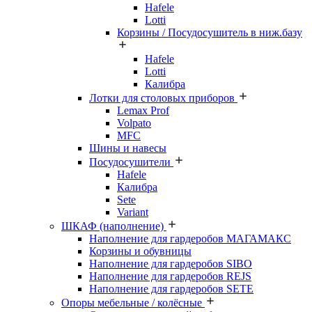
Hafele
Lotti
Корзины / Посудосушитель в ниж.базу
Hafele
Lotti
Калибра
Лотки для столовых приборов
Lemax Prof
Volpato
MFC
Шины и навесы
Посудосушители
Hafele
Калибра
Sete
Variant
ШКАФ (наполнение)
Наполнение для гардеробов МАГАМАКС
Корзины и обувницы
Наполнение для гардеробов SIBO
Наполнение для гардеробов REJS
Наполнение для гардеробов SETE
Опоры мебельные / колёсные