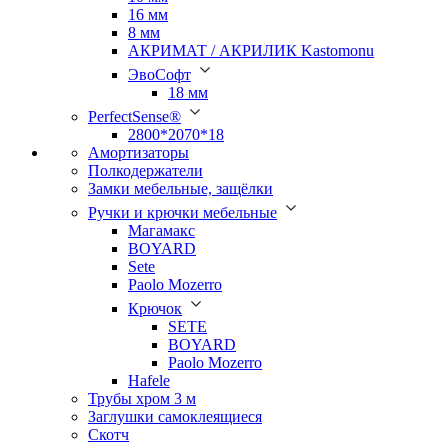
16 мм
8 мм
АКРИМАТ / АКРИЛИК Kastomonu
ЭвоСофт
18 мм
PerfectSense®
2800*2070*18
Амортизаторы
Полкодержатели
Замки мебельные, защёлки
Ручки и крючки мебельные
Магамакс
BOYARD
Sete
Paolo Mozerro
Крючок
SETE
BOYARD
Paolo Mozerro
Hafele
Трубы хром 3 м
Заглушки самоклеящиеся
Скотч