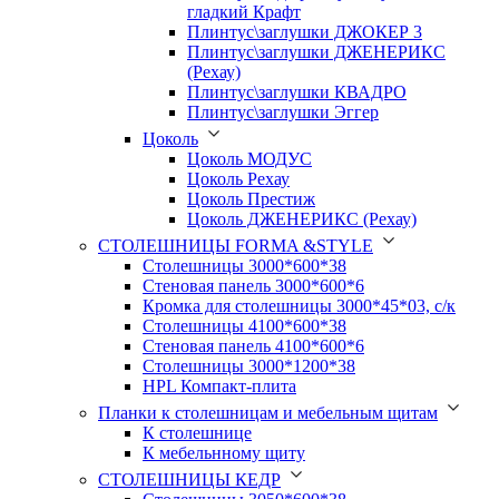
гладкий Крафт
Плинтус\заглушки ДЖОКЕР 3
Плинтус\заглушки ДЖЕНЕРИКС
(Рехау)
Плинтус\заглушки КВАДРО
Плинтус\заглушки Эггер
Цоколь
Цоколь МОДУС
Цоколь Рехау
Цоколь Престиж
Цоколь ДЖЕНЕРИКС (Рехау)
СТОЛЕШНИЦЫ FORMA &STYLE
Столешницы 3000*600*38
Стеновая панель 3000*600*6
Кромка для столешницы 3000*45*03, с/к
Столешницы 4100*600*38
Стеновая панель 4100*600*6
Столешницы 3000*1200*38
HPL Компакт-плита
Планки к столешницам и мебельным щитам
К столешнице
К мебельнному щиту
СТОЛЕШНИЦЫ КЕДР