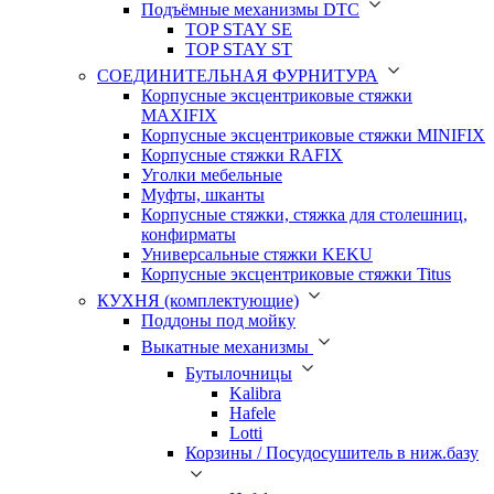
Подъёмные механизмы DTC
TOP STAY SE
TOP STAY ST
СОЕДИНИТЕЛЬНАЯ ФУРНИТУРА
Корпусные эксцентриковые стяжки
MAXIFIX
Корпусные эксцентриковые стяжки MINIFIX
Корпусные стяжки RAFIX
Уголки мебельные
Муфты, шканты
Корпусные стяжки, стяжка для столешниц,
конфирматы
Универсальные стяжки KEKU
Корпусные эксцентриковые стяжки Titus
КУХНЯ (комплектующие)
Поддоны под мойку
Выкатные механизмы
Бутылочницы
Kalibra
Hafele
Lotti
Корзины / Посудосушитель в ниж.базу