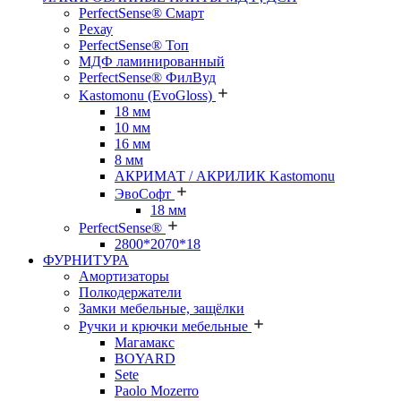
PerfectSense® Смарт
Рехау
PerfectSense® Топ
МДФ ламинированный
PerfectSense® ФилВуд
Kastomonu (EvoGloss)
18 мм
10 мм
16 мм
8 мм
АКРИМАТ / АКРИЛИК Kastomonu
ЭвоСофт
18 мм
PerfectSense®
2800*2070*18
ФУРНИТУРА
Амортизаторы
Полкодержатели
Замки мебельные, защёлки
Ручки и крючки мебельные
Магамакс
BOYARD
Sete
Paolo Mozerro