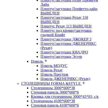
Плинтус\заглушки Рехау Премиум
Лайн
Плинтус\загулшки Перфетто-лайн
ВЫВЕДЕН
Плинтус\заглушки Рехау 118
ВЫВЕДЕН
Плинтус Рехау 113 ВЫВЕДЕН
Плинтус под кромку\заглушки,
гладкий Крафт
Плинтус\заглушки ДЖОКЕР 3
Плинтус\заглушки ДЖЕНЕРИКС
(Рехау)
Плинтус\заглушки КВАДРО
Плинтус\заглушки Эггер
Цоколь
Цоколь МОДУС
Цоколь Рехау
Цоколь Престиж
Цоколь ДЖЕНЕРИКС (Рехау)
СТОЛЕШНИЦЫ FORMA &STYLE
Столешницы 3000*600*38
Стеновая панель 3000*600*6
Кромка для столешницы 3000*45*03, с/к
Столешницы 4100*600*38
Стеновая панель 4100*600*6