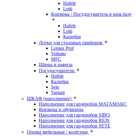
Hafele
Lotti
Корзины / Посудосушитель в ниж.базу
Hafele
Lotti
Калибра
Лотки для столовых приборов
Lemax Prof
Volpato
MFC
Шины и навесы
Посудосушители
Hafele
Калибра
Sete
Variant
ШКАФ (наполнение)
Наполнение для гардеробов МАГАМАКС
Корзины и обувницы
Наполнение для гардеробов SIBO
Наполнение для гардеробов REJS
Наполнение для гардеробов SETE
Опоры мебельные / колёсные