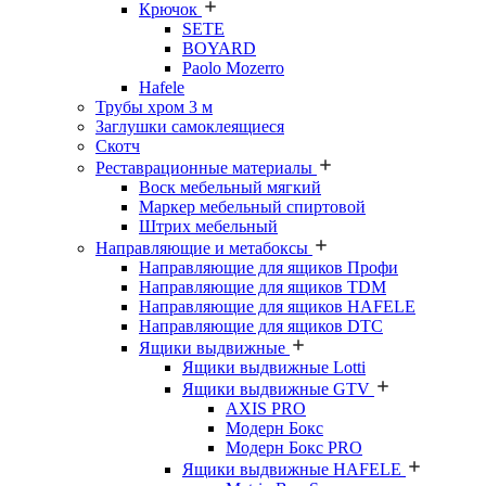
Крючок
SETE
BOYARD
Paolo Mozerro
Hafele
Трубы хром 3 м
Заглушки самоклеящиеся
Скотч
Реставрационные материалы
Воск мебельный мягкий
Маркер мебельный спиртовой
Штрих мебельный
Направляющие и метабоксы
Направляющие для ящиков Профи
Направляющие для ящиков TDM
Направляющие для ящиков HAFELE
Направляющие для ящиков DTC
Ящики выдвижные
Ящики выдвижные Lotti
Ящики выдвижные GTV
AXIS PRO
Модерн Бокс
Модерн Бокс PRO
Ящики выдвижные HAFELE