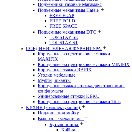
Подъёмники газовые Магамакс
Подъёмные механизмы Hafele
FREE FLAP
FREE FOLD
FREE SPACE
Подъёмные механизмы DTC
TOP STAY SE
TOP STAY ST
СОЕДИНИТЕЛЬНАЯ ФУРНИТУРА
Корпусные эксцентриковые стяжки
MAXIFIX
Корпусные эксцентриковые стяжки MINIFIX
Корпусные стяжки RAFIX
Уголки мебельные
Муфты, шканты
Корпусные стяжки, стяжка для столешниц,
конфирматы
Универсальные стяжки KEKU
Корпусные эксцентриковые стяжки Titus
КУХНЯ (комплектующие)
Поддоны под мойку
Выкатные механизмы
Бутылочницы
Kalibra