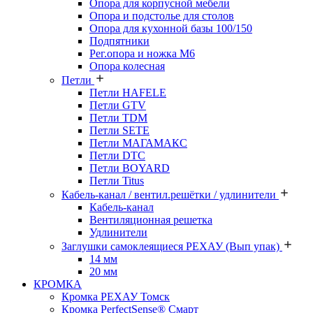
Опора для корпусной мебели
Опора и подстолье для столов
Опора для кухонной базы 100/150
Подпятники
Рег.опора и ножка М6
Опора колесная
Петли
Петли HAFELE
Петли GTV
Петли TDM
Петли SETE
Петли МАГАМАКС
Петли DTC
Петли BOYARD
Петли Titus
Кабель-канал / вентил.решётки / удлинители
Кабель-канал
Вентиляционная решетка
Удлинители
Заглушки самоклеящиеся РЕХАУ (Вып упак)
14 мм
20 мм
КРОМКА
Кромка PЕХАУ Томск
Кромка PerfectSense® Смарт