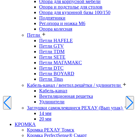
Опора для корпусной мебели
Опора и подстолье для столов
Опора для кухонной базы 100/150
Подпятники
Рег.опора и ножка М6
Опора колесная
Петли
Петли HAFELE
Петли GTV
Петли TDM
Петли SETE
Петли МАГАМАКС
Петли DTC
Петли BOYARD
Петли Titus
Кабель-канал / вентил.решётки / удлинители
Кабель-канал
Вентиляционная решетка
Удлинители
Заглушки самоклеящиеся РЕХАУ (Вып упак)
14 мм
20 мм
КРОМКА
Кромка PЕХАУ Томск
Кромка PerfectSense® Смарт