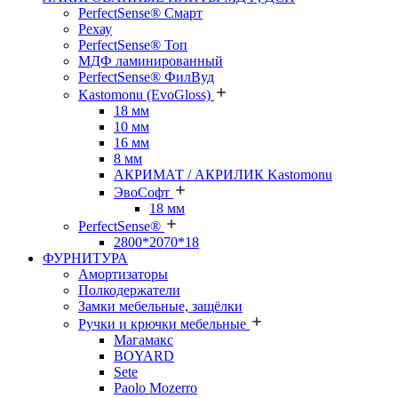
PerfectSense® Смарт
Рехау
PerfectSense® Топ
МДФ ламинированный
PerfectSense® ФилВуд
Kastomonu (EvoGloss)
18 мм
10 мм
16 мм
8 мм
АКРИМАТ / АКРИЛИК Kastomonu
ЭвоСофт
18 мм
PerfectSense®
2800*2070*18
ФУРНИТУРА
Амортизаторы
Полкодержатели
Замки мебельные, защёлки
Ручки и крючки мебельные
Магамакс
BOYARD
Sete
Paolo Mozerro