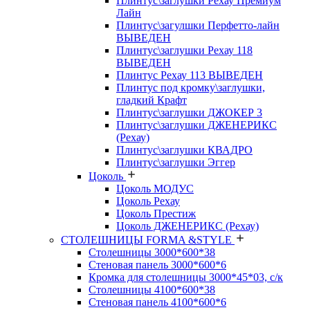
Плинтус\заглушки Рехау Премиум
Лайн
Плинтус\загулшки Перфетто-лайн
ВЫВЕДЕН
Плинтус\заглушки Рехау 118
ВЫВЕДЕН
Плинтус Рехау 113 ВЫВЕДЕН
Плинтус под кромку\заглушки,
гладкий Крафт
Плинтус\заглушки ДЖОКЕР 3
Плинтус\заглушки ДЖЕНЕРИКС
(Рехау)
Плинтус\заглушки КВАДРО
Плинтус\заглушки Эггер
Цоколь
Цоколь МОДУС
Цоколь Рехау
Цоколь Престиж
Цоколь ДЖЕНЕРИКС (Рехау)
СТОЛЕШНИЦЫ FORMA &STYLE
Столешницы 3000*600*38
Стеновая панель 3000*600*6
Кромка для столешницы 3000*45*03, с/к
Столешницы 4100*600*38
Стеновая панель 4100*600*6