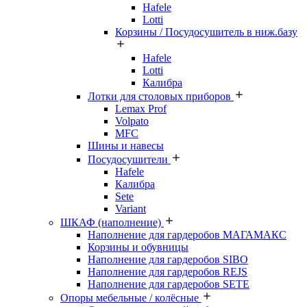
Hafele
Lotti
Корзины / Посудосушитель в ниж.базу
Hafele
Lotti
Калибра
Лотки для столовых приборов
Lemax Prof
Volpato
MFC
Шины и навесы
Посудосушители
Hafele
Калибра
Sete
Variant
ШКАФ (наполнение)
Наполнение для гардеробов МАГАМАКС
Корзины и обувницы
Наполнение для гардеробов SIBO
Наполнение для гардеробов REJS
Наполнение для гардеробов SETE
Опоры мебельные / колёсные