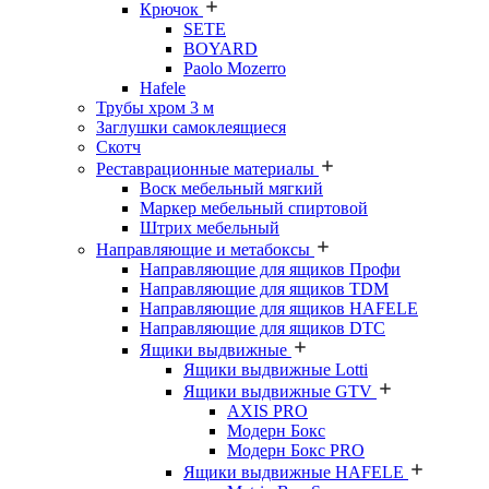
Крючок
SETE
BOYARD
Paolo Mozerro
Hafele
Трубы хром 3 м
Заглушки самоклеящиеся
Скотч
Реставрационные материалы
Воск мебельный мягкий
Маркер мебельный спиртовой
Штрих мебельный
Направляющие и метабоксы
Направляющие для ящиков Профи
Направляющие для ящиков TDM
Направляющие для ящиков HAFELE
Направляющие для ящиков DTC
Ящики выдвижные
Ящики выдвижные Lotti
Ящики выдвижные GTV
AXIS PRO
Модерн Бокс
Модерн Бокс PRO
Ящики выдвижные HAFELE