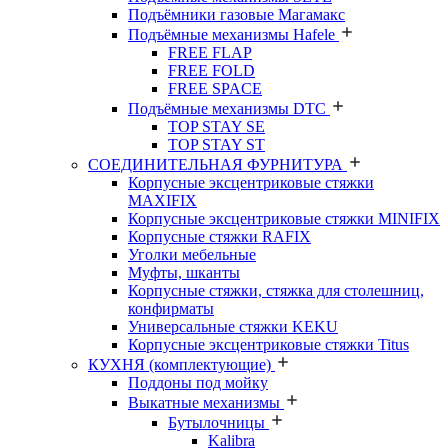
Подъёмники газовые Магамакс
Подъёмные механизмы Hafele
FREE FLAP
FREE FOLD
FREE SPACE
Подъёмные механизмы DTC
TOP STAY SE
TOP STAY ST
СОЕДИНИТЕЛЬНАЯ ФУРНИТУРА
Корпусные эксцентриковые стяжки
MAXIFIX
Корпусные эксцентриковые стяжки MINIFIX
Корпусные стяжки RAFIX
Уголки мебельные
Муфты, шканты
Корпусные стяжки, стяжка для столешниц,
конфирматы
Универсальные стяжки KEKU
Корпусные эксцентриковые стяжки Titus
КУХНЯ (комплектующие)
Поддоны под мойку
Выкатные механизмы
Бутылочницы
Kalibra