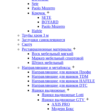
Sete
Paolo Mozerro
Крючок
SETE
BOYARD
Paolo Mozerro
Hafele
Трубы хром 3 м
Заглушки самоклеящиеся
Скотч
Реставрационные материалы
Воск мебельный мягкий
Маркер мебельный спиртовой
Штрих мебельный
Направляющие и метабоксы
Направляющие для ящиков Профи
Направляющие для ящиков TDM
Направляющие для ящиков HAFELE
Направляющие для ящиков DTC
Ящики выдвижные
Ящики выдвижные Lotti
Ящики выдвижные GTV
AXIS PRO
Модерн Бокс