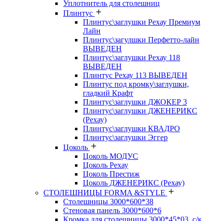
Уплотнитель для столешниц
Плинтус
Плинтус\заглушки Рехау Премиум
Лайн
Плинтус\загулшки Перфетто-лайн
ВЫВЕДЕН
Плинтус\заглушки Рехау 118
ВЫВЕДЕН
Плинтус Рехау 113 ВЫВЕДЕН
Плинтус под кромку\заглушки,
гладкий Крафт
Плинтус\заглушки ДЖОКЕР 3
Плинтус\заглушки ДЖЕНЕРИКС
(Рехау)
Плинтус\заглушки КВАДРО
Плинтус\заглушки Эггер
Цоколь
Цоколь МОДУС
Цоколь Рехау
Цоколь Престиж
Цоколь ДЖЕНЕРИКС (Рехау)
СТОЛЕШНИЦЫ FORMA &STYLE
Столешницы 3000*600*38
Стеновая панель 3000*600*6
Кромка для столешницы 3000*45*03, с/к