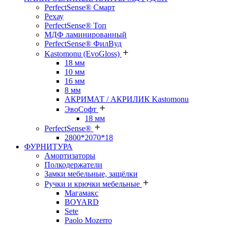
PerfectSense® Смарт
Рехау
PerfectSense® Топ
МДФ ламинированный
PerfectSense® ФилВуд
Kastomonu (EvoGloss)
18 мм
10 мм
16 мм
8 мм
АКРИМАТ / АКРИЛИК Kastomonu
ЭвоСофт
18 мм
PerfectSense®
2800*2070*18
ФУРНИТУРА
Амортизаторы
Полкодержатели
Замки мебельные, защёлки
Ручки и крючки мебельные
Магамакс
BOYARD
Sete
Paolo Mozerro