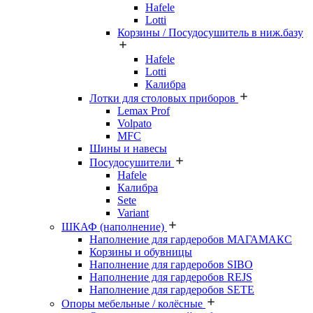
Hafele
Lotti
Корзины / Посудосушитель в ниж.базу
Hafele
Lotti
Калибра
Лотки для столовых приборов
Lemax Prof
Volpato
MFC
Шины и навесы
Посудосушители
Hafele
Калибра
Sete
Variant
ШКАФ (наполнение)
Наполнение для гардеробов МАГАМАКС
Корзины и обувницы
Наполнение для гардеробов SIBO
Наполнение для гардеробов REJS
Наполнение для гардеробов SETE
Опоры мебельные / колёсные