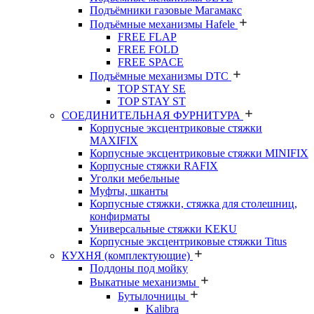
Подъёмники газовые Магамакс
Подъёмные механизмы Hafele
FREE FLAP
FREE FOLD
FREE SPACE
Подъёмные механизмы DTC
TOP STAY SE
TOP STAY ST
СОЕДИНИТЕЛЬНАЯ ФУРНИТУРА
Корпусные эксцентриковые стяжки
MAXIFIX
Корпусные эксцентриковые стяжки MINIFIX
Корпусные стяжки RAFIX
Уголки мебельные
Муфты, шканты
Корпусные стяжки, стяжка для столешниц,
конфирматы
Универсальные стяжки KEKU
Корпусные эксцентриковые стяжки Titus
КУХНЯ (комплектующие)
Поддоны под мойку
Выкатные механизмы
Бутылочницы
Kalibra