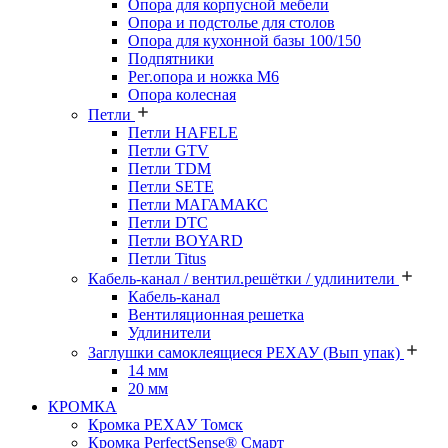
Опора для корпусной мебели
Опора и подстолье для столов
Опора для кухонной базы 100/150
Подпятники
Рег.опора и ножка М6
Опора колесная
Петли
Петли HAFELE
Петли GTV
Петли TDM
Петли SETE
Петли МАГАМАКС
Петли DTC
Петли BOYARD
Петли Titus
Кабель-канал / вентил.решётки / удлинители
Кабель-канал
Вентиляционная решетка
Удлинители
Заглушки самоклеящиеся РЕХАУ (Вып упак)
14 мм
20 мм
КРОМКА
Кромка PЕХАУ Томск
Кромка PerfectSense® Смарт