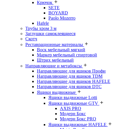
Крючок
SETE
BOYARD
Paolo Mozerro
Hafele
Трубы хром 3 м
Заглушки самоклеящиеся
Скотч
Реставрационные материалы
Воск мебельный мягкий
Маркер мебельный спиртовой
Штрих мебельный
Направляющие и метабоксы
Направляющие для ящиков Профи
Направляющие для ящиков TDM
Направляющие для ящиков HAFELE
Направляющие для ящиков DTC
Ящики выдвижные
Ящики выдвижные Lotti
Ящики выдвижные GTV
AXIS PRO
Модерн Бокс
Модерн Бокс PRO
Ящики выдвижные HAFELE