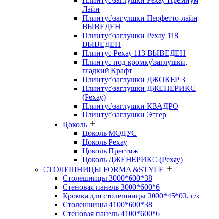
Плинтус\заглушки Рехау Премиум
Лайн
Плинтус\загулшки Перфетто-лайн
ВЫВЕДЕН
Плинтус\заглушки Рехау 118
ВЫВЕДЕН
Плинтус Рехау 113 ВЫВЕДЕН
Плинтус под кромку\заглушки,
гладкий Крафт
Плинтус\заглушки ДЖОКЕР 3
Плинтус\заглушки ДЖЕНЕРИКС
(Рехау)
Плинтус\заглушки КВАДРО
Плинтус\заглушки Эггер
Цоколь
Цоколь МОДУС
Цоколь Рехау
Цоколь Престиж
Цоколь ДЖЕНЕРИКС (Рехау)
СТОЛЕШНИЦЫ FORMA &STYLE
Столешницы 3000*600*38
Стеновая панель 3000*600*6
Кромка для столешницы 3000*45*03, с/к
Столешницы 4100*600*38
Стеновая панель 4100*600*6