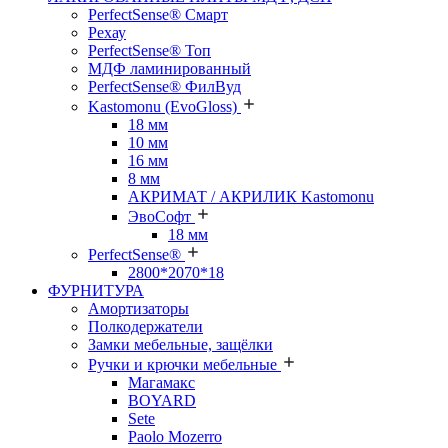
PerfectSense® Смарт
Рехау
PerfectSense® Топ
МДФ ламинированный
PerfectSense® ФилВуд
Kastomonu (EvoGloss)
18 мм
10 мм
16 мм
8 мм
АКРИМАТ / АКРИЛИК Kastomonu
ЭвоСофт
18 мм
PerfectSense®
2800*2070*18
ФУРНИТУРА
Амортизаторы
Полкодержатели
Замки мебельные, защёлки
Ручки и крючки мебельные
Магамакс
BOYARD
Sete
Paolo Mozerro