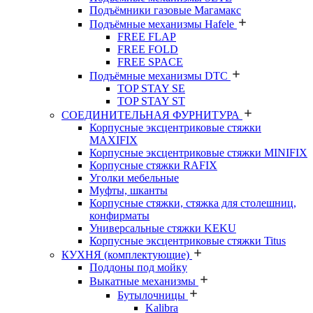
Подъёмники газовые Магамакс
Подъёмные механизмы Hafele
FREE FLAP
FREE FOLD
FREE SPACE
Подъёмные механизмы DTC
TOP STAY SE
TOP STAY ST
СОЕДИНИТЕЛЬНАЯ ФУРНИТУРА
Корпусные эксцентриковые стяжки
MAXIFIX
Корпусные эксцентриковые стяжки MINIFIX
Корпусные стяжки RAFIX
Уголки мебельные
Муфты, шканты
Корпусные стяжки, стяжка для столешниц,
конфирматы
Универсальные стяжки KEKU
Корпусные эксцентриковые стяжки Titus
КУХНЯ (комплектующие)
Поддоны под мойку
Выкатные механизмы
Бутылочницы
Kalibra