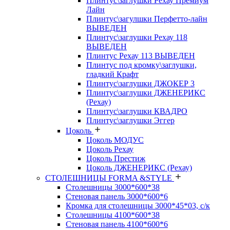
Плинтус\заглушки Рехау Премиум
Лайн
Плинтус\загулшки Перфетто-лайн
ВЫВЕДЕН
Плинтус\заглушки Рехау 118
ВЫВЕДЕН
Плинтус Рехау 113 ВЫВЕДЕН
Плинтус под кромку\заглушки,
гладкий Крафт
Плинтус\заглушки ДЖОКЕР 3
Плинтус\заглушки ДЖЕНЕРИКС
(Рехау)
Плинтус\заглушки КВАДРО
Плинтус\заглушки Эггер
Цоколь
Цоколь МОДУС
Цоколь Рехау
Цоколь Престиж
Цоколь ДЖЕНЕРИКС (Рехау)
СТОЛЕШНИЦЫ FORMA &STYLE
Столешницы 3000*600*38
Стеновая панель 3000*600*6
Кромка для столешницы 3000*45*03, с/к
Столешницы 4100*600*38
Стеновая панель 4100*600*6