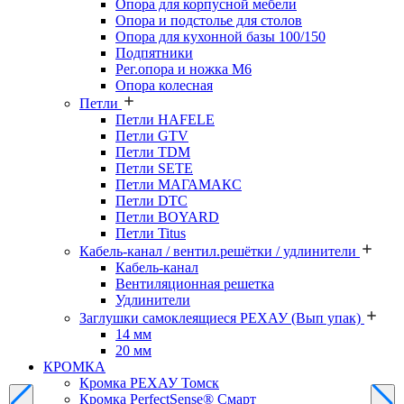
Опора для корпусной мебели
Опора и подстолье для столов
Опора для кухонной базы 100/150
Подпятники
Рег.опора и ножка М6
Опора колесная
Петли
Петли HAFELE
Петли GTV
Петли TDM
Петли SETE
Петли МАГАМАКС
Петли DTC
Петли BOYARD
Петли Titus
Кабель-канал / вентил.решётки / удлинители
Кабель-канал
Вентиляционная решетка
Удлинители
Заглушки самоклеящиеся РЕХАУ (Вып упак)
14 мм
20 мм
КРОМКА
Кромка PЕХАУ Томск
Кромка PerfectSense® Смарт