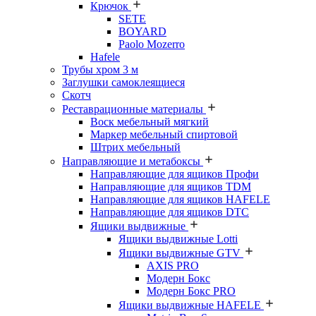
Крючок
SETE
BOYARD
Paolo Mozerro
Hafele
Трубы хром 3 м
Заглушки самоклеящиеся
Скотч
Реставрационные материалы
Воск мебельный мягкий
Маркер мебельный спиртовой
Штрих мебельный
Направляющие и метабоксы
Направляющие для ящиков Профи
Направляющие для ящиков TDM
Направляющие для ящиков HAFELE
Направляющие для ящиков DTC
Ящики выдвижные
Ящики выдвижные Lotti
Ящики выдвижные GTV
AXIS PRO
Модерн Бокс
Модерн Бокс PRO
Ящики выдвижные HAFELE