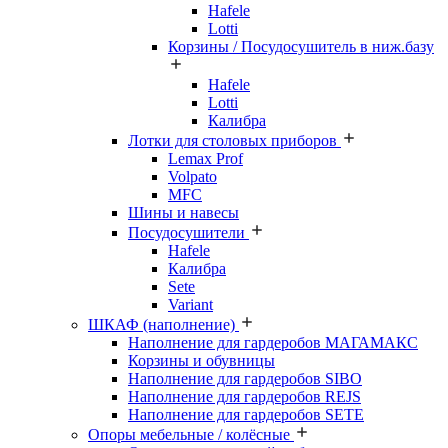
Hafele
Lotti
Корзины / Посудосушитель в ниж.базу
Hafele
Lotti
Калибра
Лотки для столовых приборов
Lemax Prof
Volpato
MFC
Шины и навесы
Посудосушители
Hafele
Калибра
Sete
Variant
ШКАФ (наполнение)
Наполнение для гардеробов МАГАМАКС
Корзины и обувницы
Наполнение для гардеробов SIBO
Наполнение для гардеробов REJS
Наполнение для гардеробов SETE
Опоры мебельные / колёсные