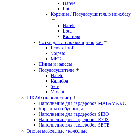
Hafele
Lotti
Корзины / Посудосушитель в ниж.базу
Hafele
Lotti
Калибра
Лотки для столовых приборов
Lemax Prof
Volpato
MFC
Шины и навесы
Посудосушители
Hafele
Калибра
Sete
Variant
ШКАФ (наполнение)
Наполнение для гардеробов МАГАМАКС
Корзины и обувницы
Наполнение для гардеробов SIBO
Наполнение для гардеробов REJS
Наполнение для гардеробов SETE
Опоры мебельные / колёсные