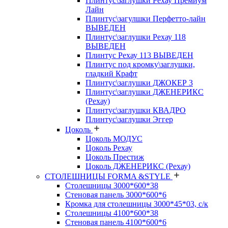
Плинтус\заглушки Рехау Премиум
Лайн
Плинтус\загулшки Перфетто-лайн
ВЫВЕДЕН
Плинтус\заглушки Рехау 118
ВЫВЕДЕН
Плинтус Рехау 113 ВЫВЕДЕН
Плинтус под кромку\заглушки,
гладкий Крафт
Плинтус\заглушки ДЖОКЕР 3
Плинтус\заглушки ДЖЕНЕРИКС
(Рехау)
Плинтус\заглушки КВАДРО
Плинтус\заглушки Эггер
Цоколь
Цоколь МОДУС
Цоколь Рехау
Цоколь Престиж
Цоколь ДЖЕНЕРИКС (Рехау)
СТОЛЕШНИЦЫ FORMA &STYLE
Столешницы 3000*600*38
Стеновая панель 3000*600*6
Кромка для столешницы 3000*45*03, с/к
Столешницы 4100*600*38
Стеновая панель 4100*600*6