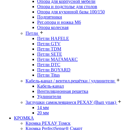
Опора для корпусной мебели
Опора и подстолье для столов
Опора для кухонной базы 100/150
Подпятники
Рег.опора и ножка М6
Опора колесная
Петли
Петли HAFELE
Петли GTV
Петли TDM
Петли SETE
Петли МАГАМАКС
Петли DTC
Петли BOYARD
Петли Titus
Кабель-канал / вентил.решётки / удлинители
Кабель-канал
Вентиляционная решетка
Удлинители
Заглушки самоклеящиеся РЕХАУ (Вып упак)
14 мм
20 мм
КРОМКА
Кромка PЕХАУ Томск
Кромка PerfectSense® Смарт