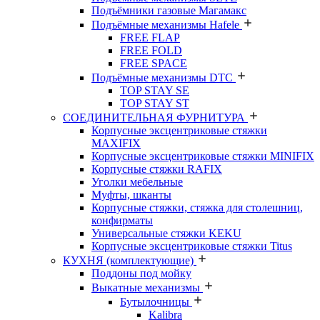
Подъёмники газовые Магамакс
Подъёмные механизмы Hafele
FREE FLAP
FREE FOLD
FREE SPACE
Подъёмные механизмы DTC
TOP STAY SE
TOP STAY ST
СОЕДИНИТЕЛЬНАЯ ФУРНИТУРА
Корпусные эксцентриковые стяжки
MAXIFIX
Корпусные эксцентриковые стяжки MINIFIX
Корпусные стяжки RAFIX
Уголки мебельные
Муфты, шканты
Корпусные стяжки, стяжка для столешниц,
конфирматы
Универсальные стяжки KEKU
Корпусные эксцентриковые стяжки Titus
КУХНЯ (комплектующие)
Поддоны под мойку
Выкатные механизмы
Бутылочницы
Kalibra