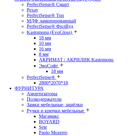
PerfectSense® Смарт
Рехау
PerfectSense® Топ
МДФ ламинированный
PerfectSense® ФилВуд
Kastomonu (EvoGloss)
18 мм
10 мм
16 мм
8 мм
АКРИМАТ / АКРИЛИК Kastomonu
ЭвоСофт
18 мм
PerfectSense®
2800*2070*18
ФУРНИТУРА
Амортизаторы
Полкодержатели
Замки мебельные, защёлки
Ручки и крючки мебельные
Магамакс
BOYARD
Sete
Paolo Mozerro