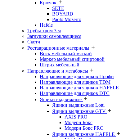
Крючок
SETE
BOYARD
Paolo Mozerro
Hafele
Трубы хром 3 м
Заглушки самоклеящиеся
Скотч
Реставрационные материалы
Воск мебельный мягкий
Маркер мебельный спиртовой
Штрих мебельный
Направляющие и метабоксы
Направляющие для ящиков Профи
Направляющие для ящиков TDM
Направляющие для ящиков HAFELE
Направляющие для ящиков DTC
Ящики выдвижные
Ящики выдвижные Lotti
Ящики выдвижные GTV
AXIS PRO
Модерн Бокс
Модерн Бокс PRO
Ящики выдвижные HAFELE