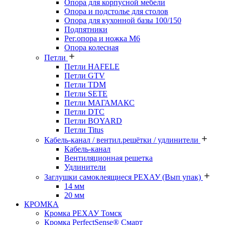
Опора для корпусной мебели
Опора и подстолье для столов
Опора для кухонной базы 100/150
Подпятники
Рег.опора и ножка М6
Опора колесная
Петли
Петли HAFELE
Петли GTV
Петли TDM
Петли SETE
Петли МАГАМАКС
Петли DTC
Петли BOYARD
Петли Titus
Кабель-канал / вентил.решётки / удлинители
Кабель-канал
Вентиляционная решетка
Удлинители
Заглушки самоклеящиеся РЕХАУ (Вып упак)
14 мм
20 мм
КРОМКА
Кромка PЕХАУ Томск
Кромка PerfectSense® Смарт