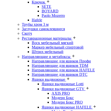
Крючок
SETE
BOYARD
Paolo Mozerro
Hafele
Трубы хром 3 м
Заглушки самоклеящиеся
Скотч
Реставрационные материалы
Воск мебельный мягкий
Маркер мебельный спиртовой
Штрих мебельный
Направляющие и метабоксы
Направляющие для ящиков Профи
Направляющие для ящиков TDM
Направляющие для ящиков HAFELE
Направляющие для ящиков DTC
Ящики выдвижные
Ящики выдвижные Lotti
Ящики выдвижные GTV
AXIS PRO
Модерн Бокс
Модерн Бокс PRO
Ящики выдвижные HAFELE