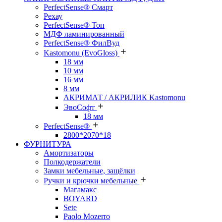
PerfectSense® Смарт
Рехау
PerfectSense® Топ
МДФ ламинированный
PerfectSense® ФилВуд
Kastomonu (EvoGloss)
18 мм
10 мм
16 мм
8 мм
АКРИМАТ / АКРИЛИК Kastomonu
ЭвоСофт
18 мм
PerfectSense®
2800*2070*18
ФУРНИТУРА
Амортизаторы
Полкодержатели
Замки мебельные, защёлки
Ручки и крючки мебельные
Магамакс
BOYARD
Sete
Paolo Mozerro