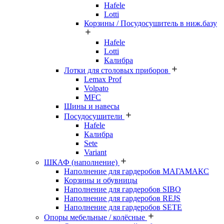
Hafele
Lotti
Корзины / Посудосушитель в ниж.базу
Hafele
Lotti
Калибра
Лотки для столовых приборов
Lemax Prof
Volpato
MFC
Шины и навесы
Посудосушители
Hafele
Калибра
Sete
Variant
ШКАФ (наполнение)
Наполнение для гардеробов МАГАМАКС
Корзины и обувницы
Наполнение для гардеробов SIBO
Наполнение для гардеробов REJS
Наполнение для гардеробов SETE
Опоры мебельные / колёсные