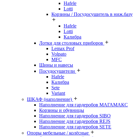
Hafele
Lotti
Корзины / Посудосушитель в ниж.базу
Hafele
Lotti
Калибра
Лотки для столовых приборов
Lemax Prof
Volpato
MFC
Шины и навесы
Посудосушители
Hafele
Калибра
Sete
Variant
ШКАФ (наполнение)
Наполнение для гардеробов МАГАМАКС
Корзины и обувницы
Наполнение для гардеробов SIBO
Наполнение для гардеробов REJS
Наполнение для гардеробов SETE
Опоры мебельные / колёсные