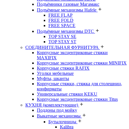
Подъёмники газовые Магамакс
Подъёмные механизмы Hafele
FREE FLAP
FREE FOLD
FREE SPACE
Подъёмные механизмы DTC
TOP STAY SE
TOP STAY ST
СОЕДИНИТЕЛЬНАЯ ФУРНИТУРА
Корпусные эксцентриковые стяжки
MAXIFIX
Корпусные эксцентриковые стяжки MINIFIX
Корпусные стяжки RAFIX
Уголки мебельные
Муфты, шканты
Корпусные стяжки, стяжка для столешниц,
конфирматы
Универсальные стяжки KEKU
Корпусные эксцентриковые стяжки Titus
КУХНЯ (комплектующие)
Поддоны под мойку
Выкатные механизмы
Бутылочницы
Kalibra