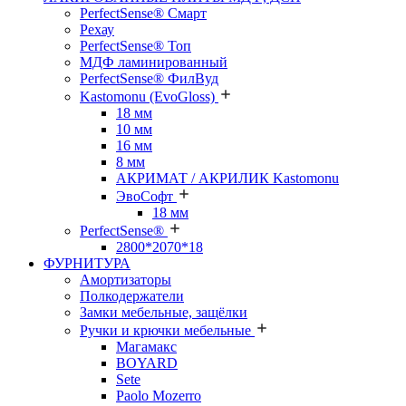
PerfectSense® Смарт
Рехау
PerfectSense® Топ
МДФ ламинированный
PerfectSense® ФилВуд
Kastomonu (EvoGloss)
18 мм
10 мм
16 мм
8 мм
АКРИМАТ / АКРИЛИК Kastomonu
ЭвоСофт
18 мм
PerfectSense®
2800*2070*18
ФУРНИТУРА
Амортизаторы
Полкодержатели
Замки мебельные, защёлки
Ручки и крючки мебельные
Магамакс
BOYARD
Sete
Paolo Mozerro