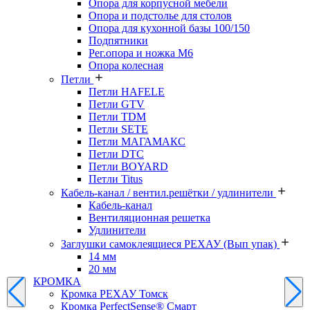
Опора для корпусной мебели
Опора и подстолье для столов
Опора для кухонной базы 100/150
Подпятники
Рег.опора и ножка М6
Опора колесная
Петли
Петли HAFELE
Петли GTV
Петли TDM
Петли SETE
Петли МАГАМАКС
Петли DTC
Петли BOYARD
Петли Titus
Кабель-канал / вентил.решётки / удлинители
Кабель-канал
Вентиляционная решетка
Удлинители
Заглушки самоклеящиеся РЕХАУ (Вып упак)
14 мм
20 мм
КРОМКА
Кромка PЕХАУ Томск
Кромка PerfectSense® Смарт