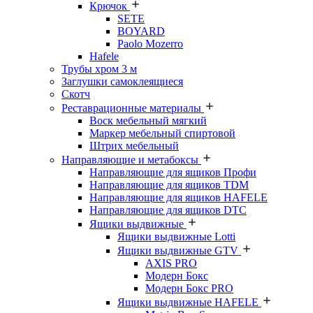
Крючок
SETE
BOYARD
Paolo Mozerro
Hafele
Трубы хром 3 м
Заглушки самоклеящиеся
Скотч
Реставрационные материалы
Воск мебельный мягкий
Маркер мебельный спиртовой
Штрих мебельный
Направляющие и метабоксы
Направляющие для ящиков Профи
Направляющие для ящиков TDM
Направляющие для ящиков HAFELE
Направляющие для ящиков DTC
Ящики выдвижные
Ящики выдвижные Lotti
Ящики выдвижные GTV
AXIS PRO
Модерн Бокс
Модерн Бокс PRO
Ящики выдвижные HAFELE