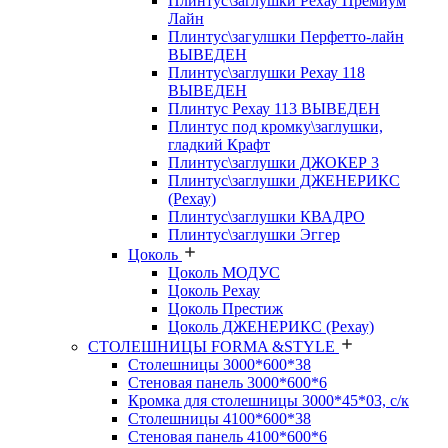
Плинтус\заглушки Рехау Премиум
Лайн
Плинтус\загулшки Перфетто-лайн
ВЫВЕДЕН
Плинтус\заглушки Рехау 118
ВЫВЕДЕН
Плинтус Рехау 113 ВЫВЕДЕН
Плинтус под кромку\заглушки,
гладкий Крафт
Плинтус\заглушки ДЖОКЕР 3
Плинтус\заглушки ДЖЕНЕРИКС
(Рехау)
Плинтус\заглушки КВАДРО
Плинтус\заглушки Эггер
Цоколь
Цоколь МОДУС
Цоколь Рехау
Цоколь Престиж
Цоколь ДЖЕНЕРИКС (Рехау)
СТОЛЕШНИЦЫ FORMA &STYLE
Столешницы 3000*600*38
Стеновая панель 3000*600*6
Кромка для столешницы 3000*45*03, с/к
Столешницы 4100*600*38
Стеновая панель 4100*600*6