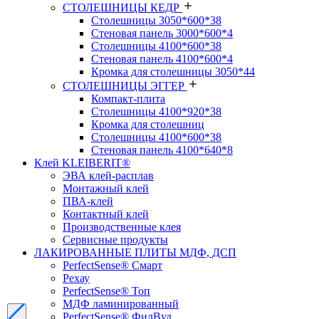
СТОЛЕШНИЦЫ КЕДР
Столешницы 3050*600*38
Стеновая панель 3000*600*4
Столешницы 4100*600*38
Стеновая панель 4100*600*4
Кромка для столешницы 3050*44
СТОЛЕШНИЦЫ ЭГГЕР
Компакт-плита
Столешницы 4100*920*38
Кромка для столешниц
Столешницы 4100*600*38
Стеновая панель 4100*640*8
Клей KLEIBERIT®
ЭВА клей-расплав
Монтажный клей
ПВА-клей
Контактный клей
Производственные клея
Сервисные продукты
ЛАКИРОВАННЫЕ ПЛИТЫ МДФ, ДСП
PerfectSense® Смарт
Рехау
PerfectSense® Топ
МДФ ламинированный
PerfectSense® ФилВуд