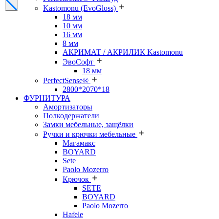
Kastomonu (EvoGloss)
18 мм
10 мм
16 мм
8 мм
АКРИМАТ / АКРИЛИК Kastomonu
ЭвоСофт
18 мм
PerfectSense®
2800*2070*18
ФУРНИТУРА
Амортизаторы
Полкодержатели
Замки мебельные, защёлки
Ручки и крючки мебельные
Магамакс
BOYARD
Sete
Paolo Mozerro
Крючок
SETE
BOYARD
Paolo Mozerro
Hafele