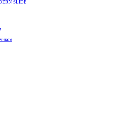
ODERN SLIDE
м
чиком