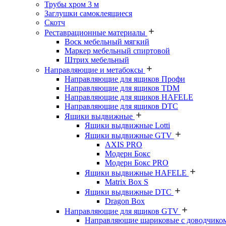
Трубы хром 3 м
Заглушки самоклеящиеся
Скотч
Реставрационные материалы
Воск мебельный мягкий
Маркер мебельный спиртовой
Штрих мебельный
Направляющие и метабоксы
Направляющие для ящиков Профи
Направляющие для ящиков TDM
Направляющие для ящиков HAFELE
Направляющие для ящиков DTC
Ящики выдвижные
Ящики выдвижные Lotti
Ящики выдвижные GTV
AXIS PRO
Модерн Бокс
Модерн Бокс PRO
Ящики выдвижные HAFELE
Matrix Box S
Ящики выдвижные DTC
Dragon Box
Направляющие для ящиков GTV
Направляющие шариковые с доводчико