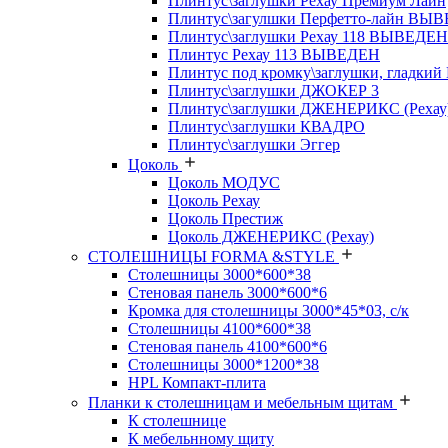
Плинтус\заглушки Рехау Премиум Лайн
Плинтус\загулшки Перфетто-лайн ВЫ
Плинтус\заглушки Рехау 118 ВЫВЕДЕН
Плинтус Рехау 113 ВЫВЕДЕН
Плинтус под кромку\заглушки, гладкий
Плинтус\заглушки ДЖОКЕР 3
Плинтус\заглушки ДЖЕНЕРИКС (Рехау
Плинтус\заглушки КВАДРО
Плинтус\заглушки Эггер
Цоколь
Цоколь МОДУС
Цоколь Рехау
Цоколь Престиж
Цоколь ДЖЕНЕРИКС (Рехау)
СТОЛЕШНИЦЫ FORMA &STYLE
Столешницы 3000*600*38
Стеновая панель 3000*600*6
Кромка для столешницы 3000*45*03, с/к
Столешницы 4100*600*38
Стеновая панель 4100*600*6
Столешницы 3000*1200*38
HPL Компакт-плита
Планки к столешницам и мебельным щитам
К столешнице
К мебельнному щиту